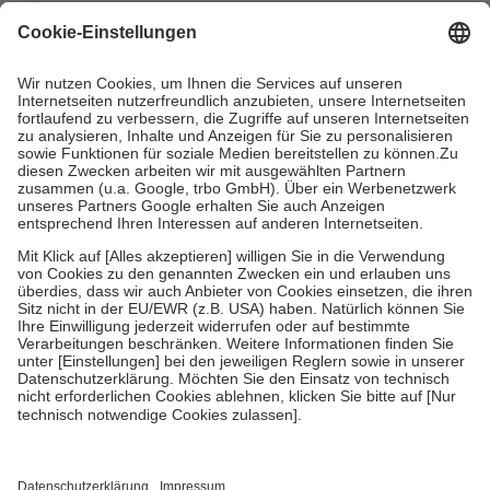
mit.
Grundsätzlich leisten Mitglieder Zuzahlungen in Höhe von zehn
Prozent des Abgabepreises,
mindestens
jedoch
fünf Euro
und
höchstens zehn Euro.
Es sind jedoch nie mehr als die tatsächlichen
Kosten der Leistung zu entrichten.
Diese Regeln gelten grundsätzlich auch für Online-Apotheken.
Bei Heilmitteln und häuslicher Krankenpflege beträgt die
Zuzahlung zehn Prozent der Kosten sowie zehn Euro je
Verordnung.
Um das Engagement der Versicherten für ihre eigene Gesundheit zu
stärken und die besondere Stellung der Familie zu unterstützen,
fallen
keine Zuzahlungen
an bei:
• Kindern und Jugendlichen bis zum vollendeten 18. Lebensjahr
mit Ausnahme der Fahrkosten
• Untersuchungen zur Vorsorge und Früherkennung, die von der
GKV getragen werden
• empfohlenen Schutzimpfungen
• Harn- und Blutteststreifen
Wir nutzen Trusted Shops als unabhängigen Dienstleister für die
Einholung von Bewertungen. Trusted Shops hat Maßnahmen
getroffen, um sicherzustellen, dass es sich um echte Bewertungen