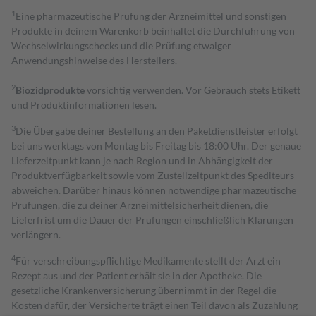
1
Eine pharmazeutische Prüfung der Arzneimittel und sonstigen
Produkte in deinem Warenkorb beinhaltet die Durchführung von
Wechselwirkungschecks und die Prüfung etwaiger
Anwendungshinweise des Herstellers.
2
Biozidprodukte
vorsichtig verwenden. Vor Gebrauch stets Etikett
und Produktinformationen lesen.
3
Die Übergabe deiner Bestellung an den Paketdienstleister erfolgt
bei uns werktags von Montag bis Freitag bis 18:00 Uhr. Der genaue
Lieferzeitpunkt kann je nach Region und in Abhängigkeit der
Produktverfügbarkeit sowie vom Zustellzeitpunkt des Spediteurs
abweichen. Darüber hinaus können notwendige pharmazeutische
Prüfungen, die zu deiner Arzneimittelsicherheit dienen, die
Lieferfrist um die Dauer der Prüfungen einschließlich Klärungen
verlängern.
4
Für verschreibungspflichtige Medikamente stellt der Arzt ein
Rezept aus und der Patient erhält sie in der Apotheke. Die
gesetzliche Krankenversicherung übernimmt in der Regel die
Kosten dafür, der Versicherte trägt einen Teil davon als Zuzahlung