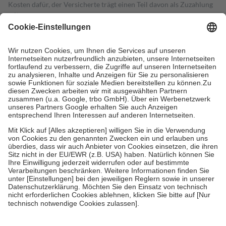
Kosten dafür, der Versicherte trägt einen Teil davon als Zuzahlung
mit.
Grundsätzlich leisten Mitglieder Zuzahlungen in Höhe von zehn
Prozent des Abgabepreises,
mindestens
jedoch
fünf Euro
und
höchstens zehn Euro.
Es sind jedoch nie mehr als die tatsächlichen
Kosten der Leistung zu entrichten.
Diese Regeln gelten grundsätzlich auch für Online-Apotheken.
Bei Heilmitteln und häuslicher Krankenpflege beträgt die
Zuzahlung zehn Prozent der Kosten sowie zehn Euro je
Verordnung.
Um das Engagement der Versicherten für ihre eigene Gesundheit zu
stärken und die besondere Stellung der Familie zu unterstützen,
fallen
keine Zuzahlungen
an bei:
• Kindern und Jugendlichen bis zum vollendeten 18. Lebensjahr
mit Ausnahme der Fahrkosten
• Untersuchungen zur Vorsorge und Früherkennung, die von der
GKV getragen werden
• empfohlenen Schutzimpfungen
• Harn- und Blutteststreifen
Wir nutzen Trusted Shops als unabhängigen Dienstleister für die
Einholung von Bewertungen. Trusted Shops hat Maßnahmen