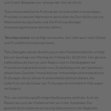
und Gratis-Beigaben nur solange der Vorrat reicht.
1
Eine pharmazeutische Prüfung der Arzneimittel und sonstigen
Produkte in deinem Warenkorb beinhaltet die Durchführung von
Wechselwirkungschecks und die Prüfung etwaiger
Anwendungshinweise des Herstellers.
2
Biozidprodukte
vorsichtig verwenden. Vor Gebrauch stets Etikett
und Produktinformationen lesen.
3
Die Übergabe deiner Bestellung an den Paketdienstleister erfolgt
bei uns werktags von Montag bis Freitag bis 18:00 Uhr. Der genaue
Lieferzeitpunkt kann je nach Region und in Abhängigkeit der
Produktverfügbarkeit sowie vom Zustellzeitpunkt des Spediteurs
abweichen. Darüber hinaus können notwendige pharmazeutische
Prüfungen, die zu deiner Arzneimittelsicherheit dienen, die
Lieferfrist um die Dauer der Prüfungen einschließlich Klärungen
verlängern.
4
Für verschreibungspflichtige Medikamente stellt der Arzt ein
Rezept aus und der Patient erhält sie in der Apotheke. Die
gesetzliche Krankenversicherung übernimmt in der Regel die