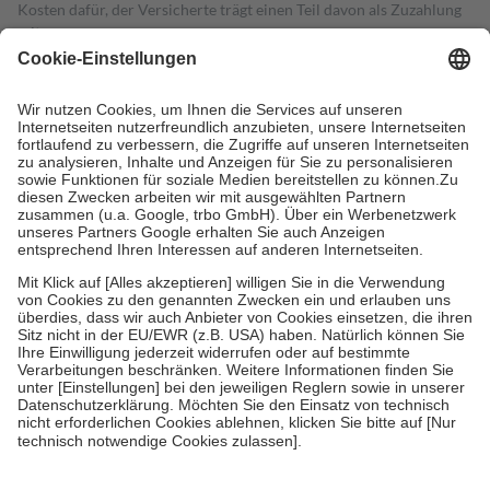
Kosten dafür, der Versicherte trägt einen Teil davon als Zuzahlung
mit.
Grundsätzlich leisten Mitglieder Zuzahlungen in Höhe von zehn
Prozent des Abgabepreises,
mindestens
jedoch
fünf Euro
und
höchstens zehn Euro.
Es sind jedoch nie mehr als die tatsächlichen
Kosten der Leistung zu entrichten.
Diese Regeln gelten grundsätzlich auch für Online-Apotheken.
Bei Heilmitteln und häuslicher Krankenpflege beträgt die
Zuzahlung zehn Prozent der Kosten sowie zehn Euro je
Verordnung.
Um das Engagement der Versicherten für ihre eigene Gesundheit zu
stärken und die besondere Stellung der Familie zu unterstützen,
fallen
keine Zuzahlungen
an bei:
• Kindern und Jugendlichen bis zum vollendeten 18. Lebensjahr
mit Ausnahme der Fahrkosten
• Untersuchungen zur Vorsorge und Früherkennung, die von der
GKV getragen werden
• empfohlenen Schutzimpfungen
• Harn- und Blutteststreifen
Wir nutzen Trusted Shops als unabhängigen Dienstleister für die
Einholung von Bewertungen. Trusted Shops hat Maßnahmen