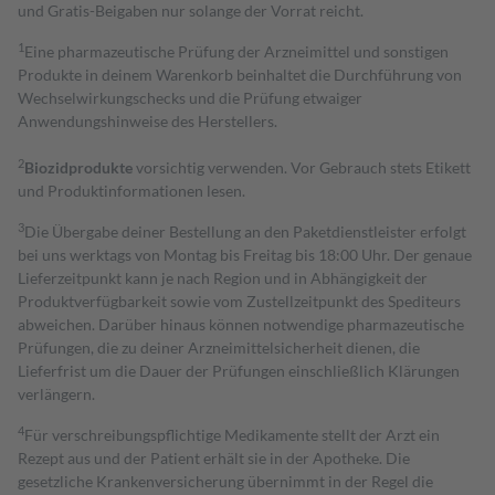
und Gratis-Beigaben nur solange der Vorrat reicht.
1
Eine pharmazeutische Prüfung der Arzneimittel und sonstigen
Produkte in deinem Warenkorb beinhaltet die Durchführung von
Wechselwirkungschecks und die Prüfung etwaiger
Anwendungshinweise des Herstellers.
2
Biozidprodukte
vorsichtig verwenden. Vor Gebrauch stets Etikett
und Produktinformationen lesen.
3
Die Übergabe deiner Bestellung an den Paketdienstleister erfolgt
bei uns werktags von Montag bis Freitag bis 18:00 Uhr. Der genaue
Lieferzeitpunkt kann je nach Region und in Abhängigkeit der
Produktverfügbarkeit sowie vom Zustellzeitpunkt des Spediteurs
abweichen. Darüber hinaus können notwendige pharmazeutische
Prüfungen, die zu deiner Arzneimittelsicherheit dienen, die
Lieferfrist um die Dauer der Prüfungen einschließlich Klärungen
verlängern.
4
Für verschreibungspflichtige Medikamente stellt der Arzt ein
Rezept aus und der Patient erhält sie in der Apotheke. Die
gesetzliche Krankenversicherung übernimmt in der Regel die