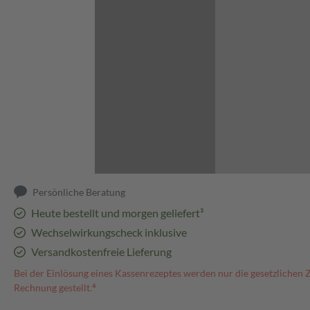
Abbildung kann abweichen
Persönliche Beratung
Heute bestellt und morgen geliefert³
Wechselwirkungscheck inklusive
Versandkostenfreie Lieferung
Bei der Einlösung eines Kassenrezeptes werden nur die gesetzlichen 
Rechnung gestellt.⁴