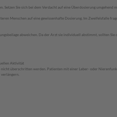
. Setzen Sie sich bei dem Verdacht auf eine Überdosierung umgehend mi
d älteren Menschen auf eine gewissenhafte Dosierung. Im Zweifelsfalle f
gsbeilage abweichen. Da der Arzt sie individuell abstimmt, sollten Si
ellen Aktivität
te nicht überschritten werden. Patienten mit einer Leber- oder Nierenfun
 verlängern.