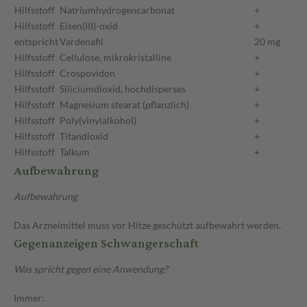
Hilfsstoff
Natriumhydrogencarbonat
+
Hilfsstoff
Eisen(III)-oxid
+
entspricht
Vardenafil
20 mg
Hilfsstoff
Cellulose, mikrokristalline
+
Hilfsstoff
Crospovidon
+
Hilfsstoff
Siliciumdioxid, hochdisperses
+
Hilfsstoff
Magnesium stearat (pflanzlich)
+
Hilfsstoff
Poly(vinylalkohol)
+
Hilfsstoff
Titandioxid
+
Hilfsstoff
Talkum
+
Aufbewahrung
Aufbewahrung
Das Arzneimittel muss vor Hitze geschützt aufbewahrt werden.
Gegenanzeigen Schwangerschaft
Was spricht gegen eine Anwendung?
Immer: