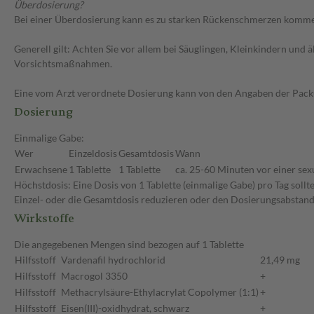
Überdosierung?
Bei einer Überdosierung kann es zu starken Rückenschmerzen kommen
Generell gilt: Achten Sie vor allem bei Säuglingen, Kleinkindern un
Vorsichtsmaßnahmen.
Eine vom Arzt verordnete Dosierung kann von den Angaben der Packun
Dosierung
Einmalige Gabe:
Wer
Einzeldosis
Gesamtdosis
Wann
Erwachsene
1 Tablette
1 Tablette
ca. 25-60 Minuten vor einer sexu
Höchstdosis: Eine Dosis von 1 Tablette (einmalige Gabe) pro Tag soll
Einzel- oder die Gesamtdosis reduzieren oder den Dosierungsabstand
Wirkstoffe
Die angegebenen Mengen sind bezogen auf 1 Tablette
Hilfsstoff
Vardenafil hydrochlorid
21,49 mg
Hilfsstoff
Macrogol 3350
+
Hilfsstoff
Methacrylsäure-Ethylacrylat Copolymer (1:1)
+
Hilfsstoff
Eisen(III)-oxidhydrat, schwarz
+