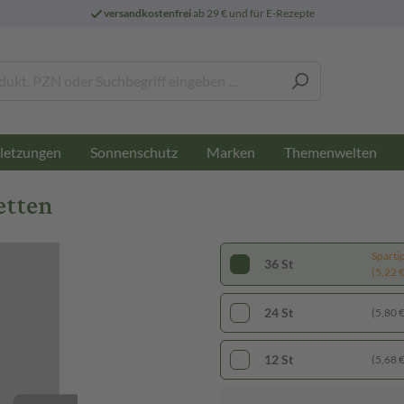
versandkostenfrei
ab 29 € und für E-Rezepte
letzungen
Sonnenschutz
Marken
Themenwelten
etten
Sparti
36 St
(5,22 € 
24 St
(5,80 € 
12 St
(5,68 € 