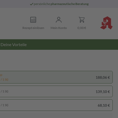
persönliche
pharmazeutische Beratung
Rezept einlösen
Mein Konto
0,00 €
Deine Vorteile
pp
188,06 €
/ 1 St)
139,10 €
/ 1 St)
68,10 €
/ 1 St)