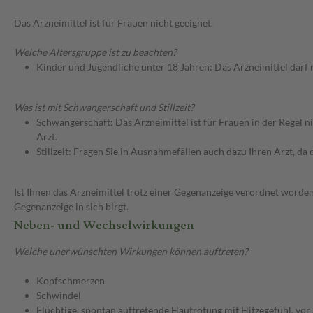
Das Arzneimittel ist für Frauen nicht geeignet.
Welche Altersgruppe ist zu beachten?
Kinder und Jugendliche unter 18 Jahren: Das Arzneimittel darf
Was ist mit Schwangerschaft und Stillzeit?
Schwangerschaft: Das Arzneimittel ist für Frauen in der Regel n
Arzt.
Stillzeit: Fragen Sie in Ausnahmefällen auch dazu Ihren Arzt, da d
Ist Ihnen das Arzneimittel trotz einer Gegenanzeige verordnet worden
Gegenanzeige in sich birgt.
Neben- und Wechselwirkungen
Welche unerwünschten Wirkungen können auftreten?
Kopfschmerzen
Schwindel
Flüchtige, spontan auftretende Hautrötung mit Hitzegefühl, vor 