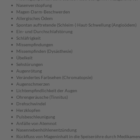
Nasenverstopfung
Magen-Darm-Beschwerden
Allergisches Ödem
Spontan auftretende (Schleim-) Haut-Schwellung (Angioödem)
Ein- und Durchschlafstörung
Schläfrigkeit
Missempfindungen
Missempfinden (Dysästhesie)
Übelkeit
Sehstörungen
Augenrötung
Verändertes Farbsehen (Chromatopsie)
Augenschmerzen
Lichtempfindlichkeit der Augen
Ohrengeräusche (Tinnitus)
Drehschwindel
Herzklopfen
Pulsbeschleunigung
Anfälle von Atemnot
Nasennebenhöhlenentzündung
Rückfluss von Mageninhalt in die Speiseröhre durch Medikamen