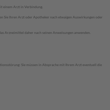
t einem Arzt in Verbindung.
ragen Sie Ihren Arzt oder Apotheker nach etwaigen Auswirkungen oder
e das Arzneimittel daher nach seinen Anweisungen anwenden.
ktionsstörung: Sie müssen in Absprache mit Ihrem Arzt eventuell die