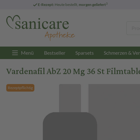
3
E-Rezept:
Heute bestellt,
morgen geliefert
Menü
Bestseller
Sparsets
Schmerzen & Ver
Vardenafil AbZ 20 Mg 36 St Filmtabl
Rezeptpflichtig