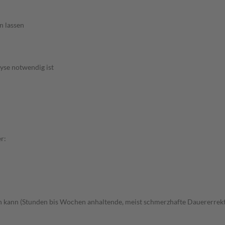
n lassen
yse notwendig ist
r:
en kann (Stunden bis Wochen anhaltende, meist schmerzhafte Dauererrek