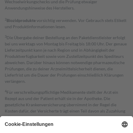
Wechselwirkungschecks und die Prüfung etwaiger
Anwendungshinweise des Herstellers.
2
Biozidprodukte
vorsichtig verwenden. Vor Gebrauch stets Etikett
und Produktinformationen lesen.
3
Die Übergabe deiner Bestellung an den Paketdienstleister erfolgt
bei uns werktags von Montag bis Freitag bis 18:00 Uhr. Der genaue
Lieferzeitpunkt kann je nach Region und in Abhängigkeit der
Produktverfügbarkeit sowie vom Zustellzeitpunkt des Spediteurs
abweichen. Darüber hinaus können notwendige pharmazeutische
Prüfungen, die zu deiner Arzneimittelsicherheit dienen, die
Lieferfrist um die Dauer der Prüfungen einschließlich Klärungen
verlängern.
4
Für verschreibungspflichtige Medikamente stellt der Arzt ein
Rezept aus und der Patient erhält sie in der Apotheke. Die
gesetzliche Krankenversicherung übernimmt in der Regel die
Kosten dafür, der Versicherte trägt einen Teil davon als Zuzahlung
mit.
Grundsätzlich leisten Mitglieder Zuzahlungen in Höhe von zehn
Prozent des Abgabepreises,
mindestens
jedoch
fünf Euro
und