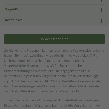
So geht's
Rechtliches
Widerruf erklären
Zu Risiken und Nebenwirkungen lesen Sie die Packungsbeilage und
fragen Sie Ihre Ärztin, Ihren Arzt oder in Ihrer Apotheke. AVP:
Üblicher Apothekenverkaufspreis berechnet nach der
Arzneimittelpreisverordnung. UVP: Unverbindliche
Preisempfehlung des Herstellers. Die angegebenen Preise
beinhalten die gesetzlich vorgeschriebene Mehrwertsteuer, ggf.
zzgl. 3,95 € Versandkosten. Ab 29,00 € Bestell­wert versand­kosten­
frei. Preisänderungen und Irrtümer vorbehalten. Alle Angebote
und Gratis-Beigaben nur solange der Vorrat reicht.
1
Eine pharmazeutische Prüfung der Arzneimittel und sonstigen
Produkte in deinem Warenkorb beinhaltet die Durchführung von