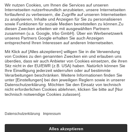
höchstens zehn Euro.
Es sind jedoch nie mehr als die tatsächlichen
Kosten der Leistung zu entrichten.
Diese Regeln gelten grundsätzlich auch für Online-Apotheken.
Bei Heilmitteln und häuslicher Krankenpflege beträgt die
Zuzahlung zehn Prozent der Kosten sowie zehn Euro je
Verordnung.
Um das Engagement der Versicherten für ihre eigene Gesundheit zu
stärken und die besondere Stellung der Familie zu unterstützen,
fallen
keine Zuzahlungen
an bei:
• Kindern und Jugendlichen bis zum vollendeten 18. Lebensjahr
mit Ausnahme der Fahrkosten
• Untersuchungen zur Vorsorge und Früherkennung, die von der
GKV getragen werden
• empfohlenen Schutzimpfungen
• Harn- und Blutteststreifen
Wir nutzen Trusted Shops als unabhängigen Dienstleister für die
Einholung von Bewertungen. Trusted Shops hat Maßnahmen
getroffen, um sicherzustellen, dass es sich um echte Bewertungen
handelt. Mehr Informationen findest du hier:
https://help.etrusted.com/hc/de/articles/4419944605341