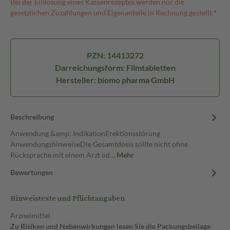
Bei der Einlösung eines Kassenrezeptes werden nur die
gesetzlichen Zuzahlungen und Eigenanteile in Rechnung gestellt.⁴
PZN: 14413272
Darreichungsform: Filmtabletten
Hersteller: biomo pharma GmbH
Beschreibung
Anwendung &amp; IndikationErektionsstörung
AnwendungshinweiseDie Gesamtdosis sollte nicht ohne
Rücksprache mit einem Arzt od…
Mehr
Bewertungen
Hinweistexte und Pflichtangaben
Arzneimittel
Zu Risiken und Nebenwirkungen lesen Sie die Packungsbeilage