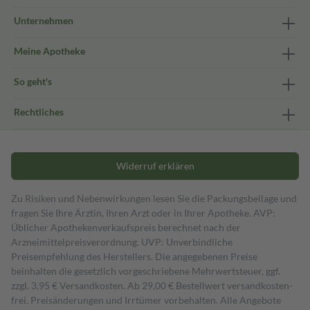
Unternehmen
Meine Apotheke
So geht's
Rechtliches
Widerruf erklären
Zu Risiken und Nebenwirkungen lesen Sie die Packungsbeilage und
fragen Sie Ihre Ärztin, Ihren Arzt oder in Ihrer Apotheke. AVP:
Üblicher Apothekenverkaufspreis berechnet nach der
Arzneimittelpreisverordnung. UVP: Unverbindliche
Preisempfehlung des Herstellers. Die angegebenen Preise
beinhalten die gesetzlich vorgeschriebene Mehrwertsteuer, ggf.
zzgl. 3,95 € Versandkosten. Ab 29,00 € Bestell­wert versand­kosten­
frei. Preisänderungen und Irrtümer vorbehalten. Alle Angebote