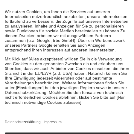
Kosten dafür, der Versicherte trägt einen Teil davon als Zuzahlung
mit.
Grundsätzlich leisten Mitglieder Zuzahlungen in Höhe von zehn
Prozent des Abgabepreises,
mindestens
jedoch
fünf Euro
und
höchstens zehn Euro.
Es sind jedoch nie mehr als die tatsächlichen
Kosten der Leistung zu entrichten.
Diese Regeln gelten grundsätzlich auch für Online-Apotheken.
Bei Heilmitteln und häuslicher Krankenpflege beträgt die
Zuzahlung zehn Prozent der Kosten sowie zehn Euro je
Verordnung.
Um das Engagement der Versicherten für ihre eigene Gesundheit zu
stärken und die besondere Stellung der Familie zu unterstützen,
fallen
keine Zuzahlungen
an bei:
• Kindern und Jugendlichen bis zum vollendeten 18. Lebensjahr
mit Ausnahme der Fahrkosten
• Untersuchungen zur Vorsorge und Früherkennung, die von der
GKV getragen werden
• empfohlenen Schutzimpfungen
• Harn- und Blutteststreifen
Wir nutzen Trusted Shops als unabhängigen Dienstleister für die
Einholung von Bewertungen. Trusted Shops hat Maßnahmen