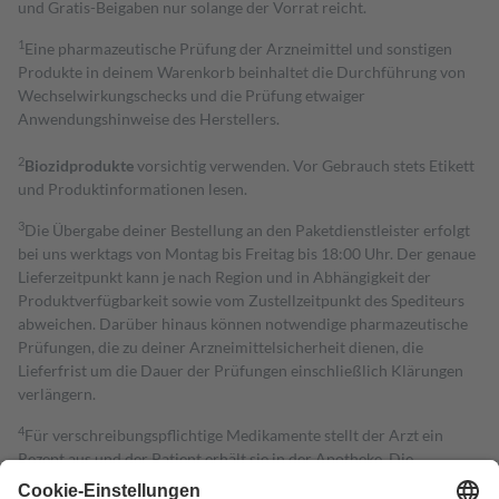
und Gratis-Beigaben nur solange der Vorrat reicht.
1
Eine pharmazeutische Prüfung der Arzneimittel und sonstigen
Produkte in deinem Warenkorb beinhaltet die Durchführung von
Wechselwirkungschecks und die Prüfung etwaiger
Anwendungshinweise des Herstellers.
2
Biozidprodukte
vorsichtig verwenden. Vor Gebrauch stets Etikett
und Produktinformationen lesen.
3
Die Übergabe deiner Bestellung an den Paketdienstleister erfolgt
bei uns werktags von Montag bis Freitag bis 18:00 Uhr. Der genaue
Lieferzeitpunkt kann je nach Region und in Abhängigkeit der
Produktverfügbarkeit sowie vom Zustellzeitpunkt des Spediteurs
abweichen. Darüber hinaus können notwendige pharmazeutische
Prüfungen, die zu deiner Arzneimittelsicherheit dienen, die
Lieferfrist um die Dauer der Prüfungen einschließlich Klärungen
verlängern.
4
Für verschreibungspflichtige Medikamente stellt der Arzt ein
Rezept aus und der Patient erhält sie in der Apotheke. Die
gesetzliche Krankenversicherung übernimmt in der Regel die