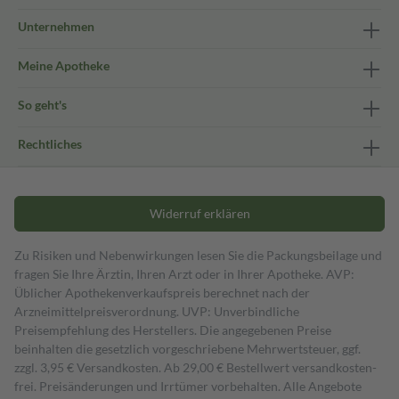
Unternehmen
Meine Apotheke
So geht's
Rechtliches
Widerruf erklären
Zu Risiken und Nebenwirkungen lesen Sie die Packungsbeilage und
fragen Sie Ihre Ärztin, Ihren Arzt oder in Ihrer Apotheke. AVP:
Üblicher Apothekenverkaufspreis berechnet nach der
Arzneimittelpreisverordnung. UVP: Unverbindliche
Preisempfehlung des Herstellers. Die angegebenen Preise
beinhalten die gesetzlich vorgeschriebene Mehrwertsteuer, ggf.
zzgl. 3,95 € Versandkosten. Ab 29,00 € Bestell­wert versand­kosten­
frei. Preisänderungen und Irrtümer vorbehalten. Alle Angebote