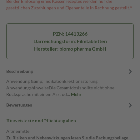
Bei der Einlösung eines Kassenrezeptes werden nur die
gesetzlichen Zuzahlungen und Eigenanteile in Rechnung gestellt.⁴
PZN: 14413266
Darreichungsform: Filmtabletten
Hersteller: biomo pharma GmbH
Beschreibung
Anwendung &amp; IndikationErektionsstörung
AnwendungshinweiseDie Gesamtdosis sollte nicht ohne
Rücksprache mit einem Arzt od…
Mehr
Bewertungen
Hinweistexte und Pflichtangaben
Arzneimittel
Zu Risiken und Nebenwirkungen lesen Sie die Packungsbeilage