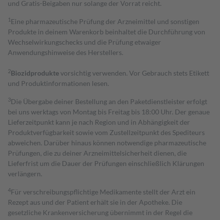
und Gratis-Beigaben nur solange der Vorrat reicht.
1
Eine pharmazeutische Prüfung der Arzneimittel und sonstigen
Produkte in deinem Warenkorb beinhaltet die Durchführung von
Wechselwirkungschecks und die Prüfung etwaiger
Anwendungshinweise des Herstellers.
2
Biozidprodukte
vorsichtig verwenden. Vor Gebrauch stets Etikett
und Produktinformationen lesen.
3
Die Übergabe deiner Bestellung an den Paketdienstleister erfolgt
bei uns werktags von Montag bis Freitag bis 18:00 Uhr. Der genaue
Lieferzeitpunkt kann je nach Region und in Abhängigkeit der
Produktverfügbarkeit sowie vom Zustellzeitpunkt des Spediteurs
abweichen. Darüber hinaus können notwendige pharmazeutische
Prüfungen, die zu deiner Arzneimittelsicherheit dienen, die
Lieferfrist um die Dauer der Prüfungen einschließlich Klärungen
verlängern.
4
Für verschreibungspflichtige Medikamente stellt der Arzt ein
Rezept aus und der Patient erhält sie in der Apotheke. Die
gesetzliche Krankenversicherung übernimmt in der Regel die