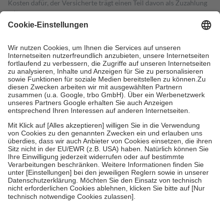
Kosten dafür, der Versicherte trägt einen Teil davon als Zuzahlung
mit.
Grundsätzlich leisten Mitglieder Zuzahlungen in Höhe von zehn
Prozent des Abgabepreises,
mindestens
jedoch
fünf Euro
und
höchstens zehn Euro.
Es sind jedoch nie mehr als die tatsächlichen
Kosten der Leistung zu entrichten.
Diese Regeln gelten grundsätzlich auch für Online-Apotheken.
Bei Heilmitteln und häuslicher Krankenpflege beträgt die
Zuzahlung zehn Prozent der Kosten sowie zehn Euro je
Verordnung.
Um das Engagement der Versicherten für ihre eigene Gesundheit zu
stärken und die besondere Stellung der Familie zu unterstützen,
fallen
keine Zuzahlungen
an bei:
• Kindern und Jugendlichen bis zum vollendeten 18. Lebensjahr
mit Ausnahme der Fahrkosten
• Untersuchungen zur Vorsorge und Früherkennung, die von der
GKV getragen werden
• empfohlenen Schutzimpfungen
• Harn- und Blutteststreifen
Wir nutzen Trusted Shops als unabhängigen Dienstleister für die
Einholung von Bewertungen. Trusted Shops hat Maßnahmen