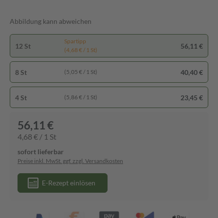
Abbildung kann abweichen
Spartipp
12 St
56,11 €
(4,68 € / 1 St)
8 St
40,40 €
(5,05 € / 1 St)
4 St
23,45 €
(5,86 € / 1 St)
56,11 €
4,68 € / 1 St
sofort lieferbar
Preise inkl. MwSt. ggf. zzgl. Versandkosten
E-Rezept einlösen