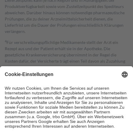
Lieferzeitpunkt kann je nach Region und in Abhängigkeit der
Produktverfügbarkeit sowie vom Zustellzeitpunkt des Spediteurs
abweichen. Darüber hinaus können notwendige pharmazeutische
Prüfungen, die zu deiner Arzneimittelsicherheit dienen, die
Lieferfrist um die Dauer der Prüfungen einschließlich Klärungen
verlängern.
4
Für verschreibungspflichtige Medikamente stellt der Arzt ein
Rezept aus und der Patient erhält sie in der Apotheke. Die
gesetzliche Krankenversicherung übernimmt in der Regel die
Kosten dafür, der Versicherte trägt einen Teil davon als Zuzahlung
mit.
Grundsätzlich leisten Mitglieder Zuzahlungen in Höhe von zehn
Prozent des Abgabepreises,
mindestens
jedoch
fünf Euro
und
höchstens zehn Euro.
Es sind jedoch nie mehr als die tatsächlichen
Kosten der Leistung zu entrichten.
Diese Regeln gelten grundsätzlich auch für Online-Apotheken.
Bei Heilmitteln und häuslicher Krankenpflege beträgt die
Zuzahlung zehn Prozent der Kosten sowie zehn Euro je
Verordnung.
Um das Engagement der Versicherten für ihre eigene Gesundheit zu
stärken und die besondere Stellung der Familie zu unterstützen,