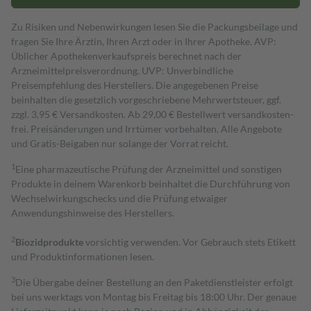
Zu Risiken und Nebenwirkungen lesen Sie die Packungsbeilage und
fragen Sie Ihre Ärztin, Ihren Arzt oder in Ihrer Apotheke. AVP:
Üblicher Apothekenverkaufspreis berechnet nach der
Arzneimittelpreisverordnung. UVP: Unverbindliche
Preisempfehlung des Herstellers. Die angegebenen Preise
beinhalten die gesetzlich vorgeschriebene Mehrwertsteuer, ggf.
zzgl. 3,95 € Versandkosten. Ab 29,00 € Bestell­wert versand­kosten­
frei. Preisänderungen und Irrtümer vorbehalten. Alle Angebote
und Gratis-Beigaben nur solange der Vorrat reicht.
1
Eine pharmazeutische Prüfung der Arzneimittel und sonstigen
Produkte in deinem Warenkorb beinhaltet die Durchführung von
Wechselwirkungschecks und die Prüfung etwaiger
Anwendungshinweise des Herstellers.
2
Biozidprodukte
vorsichtig verwenden. Vor Gebrauch stets Etikett
und Produktinformationen lesen.
3
Die Übergabe deiner Bestellung an den Paketdienstleister erfolgt
bei uns werktags von Montag bis Freitag bis 18:00 Uhr. Der genaue