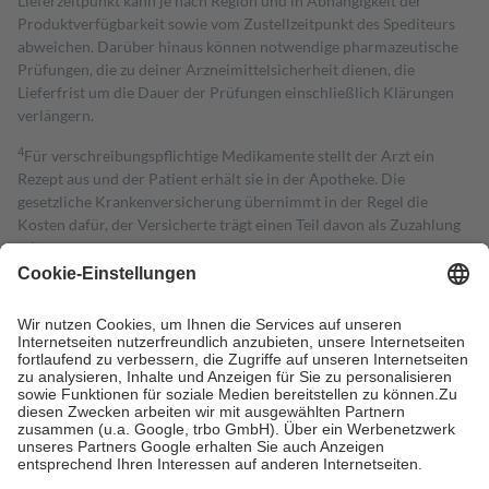
Lieferzeitpunkt kann je nach Region und in Abhängigkeit der
Produktverfügbarkeit sowie vom Zustellzeitpunkt des Spediteurs
abweichen. Darüber hinaus können notwendige pharmazeutische
Prüfungen, die zu deiner Arzneimittelsicherheit dienen, die
Lieferfrist um die Dauer der Prüfungen einschließlich Klärungen
verlängern.
4
Für verschreibungspflichtige Medikamente stellt der Arzt ein
Rezept aus und der Patient erhält sie in der Apotheke. Die
gesetzliche Krankenversicherung übernimmt in der Regel die
Kosten dafür, der Versicherte trägt einen Teil davon als Zuzahlung
mit.
Grundsätzlich leisten Mitglieder Zuzahlungen in Höhe von zehn
Prozent des Abgabepreises,
mindestens
jedoch
fünf Euro
und
höchstens zehn Euro.
Es sind jedoch nie mehr als die tatsächlichen
Kosten der Leistung zu entrichten.
Diese Regeln gelten grundsätzlich auch für Online-Apotheken.
Bei Heilmitteln und häuslicher Krankenpflege beträgt die
Zuzahlung zehn Prozent der Kosten sowie zehn Euro je
Verordnung.
Um das Engagement der Versicherten für ihre eigene Gesundheit zu
stärken und die besondere Stellung der Familie zu unterstützen,