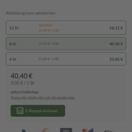
Abbildung kann abweichen
Spartipp
12 St
56,11 €
(4,68 € / 1 St)
8 St
40,40 €
(5,05 € / 1 St)
4 St
23,45 €
(5,86 € / 1 St)
40,40 €
5,05 € / 1 St
sofort lieferbar
Preise inkl. MwSt. ggf. zzgl. Versandkosten
E-Rezept einlösen