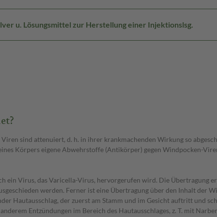
er u. Lösungsmittel zur Herstellung einer Injektionslsg.
et?
e Viren sind attenuiert, d. h. in ihrer krankmachenden Wirkung so abgesc
ines Körpers eigene Abwehrstoffe (Antikörper) gegen Windpocken-Viren b
 ein Virus, das Varicella-Virus, hervorgerufen wird. Die Übertragung er
usgeschieden werden. Ferner ist eine Übertragung über den Inhalt der 
der Hautausschlag, der zuerst am Stamm und im Gesicht auftritt und sc
 anderem Entzündungen im Bereich des Hautausschlages, z. T. mit Narb