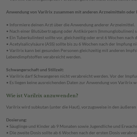
Anwendung von Varilrix zusammen mit anderen Arzneimitteln oder 
• Informiere deinen Arzt über die Anwendung anderer Arzneimittel.
• Nach einer Blutübertragung oder Antikörpern (Immunglobulinen) so
• Ein Tuberkulintest sollte vor, gleichzeitig oder erst 6 Wochen nac
• Acetylsalicylsäure (ASS) sollte bis zu 6 Wochen nach der Impfung
• Varilrix kann bei gesunden Personen gleichzeitig mit anderen Impfs
Lebendimpfstoffen verabreicht werden.
Schwangerschaft und Stillzeit:
• Varilrix darf Schwangeren nicht verabreicht werden. Vor der Impf
• Es liegen keine ausreichenden Daten zur Anwendung von Varilrix wä
Wie ist Varilrix anzuwenden?
Varilrix wird subkutan (unter die Haut), vorzugsweise in den äußeren 
Dosierung:
• Säuglinge und Kinder ab 9 Monaten sowie Jugendliche und Erwachse
• Die zweite Dosis sollte ab 6 Wochen nach der ersten Dosis verabre