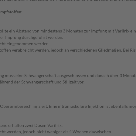
Impfstoffen:
llte ein Abstand von mindestens 3 Monaten zur Impfung mit Varilrix ei
h der Impfung durchgeführt werden.
 nicht eingenommen werden.
toffen verabreicht werden, jedoch an verschiedenen Gliedmaßen. Bei Risik
ung muss eine Schwangerschaft ausgeschlossen und danach über 3 Monate
hrend der Schwangerschaft und Stillzeit vor.
Oberarmbereich injiziert. Eine intramuskuläre Injektion ist ebenfalls mög
ne erhalten zwei Dosen Varilrix.
icht werden, jedoch nicht weniger als 4 Wochen dazwischen.