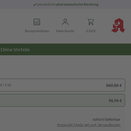
persönliche
pharmazeutische Beratung
Rezept einlösen
Mein Konto
0,00 €
Deine Vorteile
860,86 €
€ / 1 St)
96,96 €
sofort lieferbar
Preise inkl. MwSt. ggf. zzgl. Versandkosten