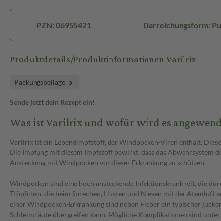
PZN: 06955421
Darreichungsform: Pulv
Produktdetails/Produktinformationen Varilrix
Packungsbeilage
Sende jetzt dein Rezept ein!
Was ist Varilrix und wofür wird es angewend
Varilrix ist ein Lebendimpfstoff, der Windpocken-Viren enthält. Dies
Die Impfung mit diesem Impfstoff bewirkt, dass das Abwehrsystem de
Ansteckung mit Windpocken vor dieser Erkrankung zu schützen.
Windpocken sind eine hoch ansteckende Infektionskrankheit, die durch
Tröpfchen, die beim Sprechen, Husten und Niesen mit der Atemluft a
einer Windpocken-Erkrankung sind neben Fieber ein typischer jucken
Schleimhäute übergreifen kann. Mögliche Komplikationen sind unter