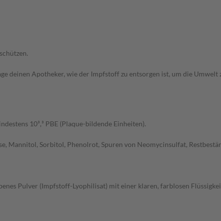
 schützen.
ge deinen Apotheker, wie der Impfstoff zu entsorgen ist, um die Umwelt 
ndestens 10³,³ PBE (Plaque-bildende Einheiten).
 Mannitol, Sorbitol, Phenolrot, Spuren von Neomycinsulfat, Restbestän
rbenes Pulver (Impfstoff-Lyophilisat) mit einer klaren, farblosen Flüssigk