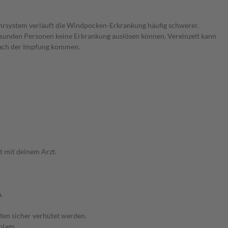
rsystem verläuft die Windpocken-Erkrankung häufig schwerer.
i gesunden Personen keine Erkrankung auslösen können. Vereinzelt kann
 nach der Impfung kommen.
t mit deinem Arzt.
.
ten sicher verhütet werden.
lags.