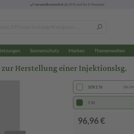
versandkostenfrei
ab 29 € und für E-Rezepte
letzungen
Sonnenschutz
Marken
Themenwelten
 zur Herstellung einer Injektionslsg.
10X1 St
(86,09 
1 St
96,96 €