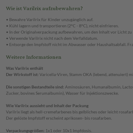
Wie ist Varilrix aufzubewahren?
• Bewahre Varilrix für Kinder unzugänglich auf.
• Kühl lagern und transportieren (2°C - 8°C), nicht einfrieren.
• In der Originalverpackung aufbewahren, um den Inhalt vor Licht zu
• Verwende Varilrix nicht nach dem Verfalldatum.
• Entsorge den Impfstoff nicht im Abwasser oder Haushaltsabfall. Fra
Weitere Informationen
Was Varilrix enthält
Der Wirkstoff ist:
Varicella-Viren, Stamm OKA (lebend, attenuiert) mi
Die sonstigen Bestandteile sind:
Aminosäuren, Humanalbumin, Lactose,
Zucker, bovines Serumalbumin), Wasser für Injektionszwecke.
Wie Varilrix aussieht und Inhalt der Packung
Varilrix liegt als hell-cremefarbenes bis gelbliches oder leicht rosafa
Der gelöste Impfstoff erscheint aprikosen- bis rosafarben.
Verpackungsgrößen:
1x1 oder 10x1 Impfdosis.