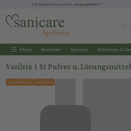
3
E-Rezept:
Heute bestellt,
morgen geliefert
Menü
Bestseller
Sparsets
Schmerzen & Ver
Varilrix 1 St Pulver u. Lösungsmittel
Rezeptpflichtig
Kühlpflichtig