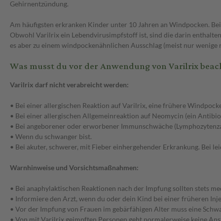
Gehirnentzündung.
Am häufigsten erkranken Kinder unter 10 Jahren an Windpocken. Be
Obwohl Varilrix ein Lebendvirusimpfstoff ist, sind die darin enthalte
es aber zu einem windpockenähnlichen Ausschlag (meist nur wenige 
Was musst du vor der Anwendung von Varilrix beac
Varilrix darf nicht verabreicht werden:
• Bei einer allergischen Reaktion auf Varilrix, eine frühere Windpoc
• Bei einer allergischen Allgemeinreaktion auf Neomycin (ein Antibio
• Bei angeborener oder erworbener Immunschwäche (Lymphozytenzah
• Wenn du schwanger bist.
• Bei akuter, schwerer, mit Fieber einhergehender Erkrankung. Bei le
Warnhinweise und Vorsichtsmaßnahmen:
• Bei anaphylaktischen Reaktionen nach der Impfung sollten stets 
• Informiere den Arzt, wenn du oder dein Kind bei einer früheren In
• Vor der Impfung von Frauen im gebärfähigen Alter muss eine Schw
• Von mit Varilrix geimpften Personen geht normalerweise keine Ans