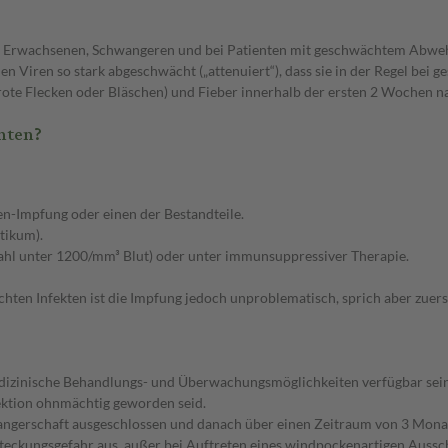
i Erwachsenen, Schwangeren und bei Patienten mit geschwächtem Abweh
nen Viren so stark abgeschwächt („attenuiert“), dass sie in der Regel be
rote Flecken oder Bläschen) und Fieber innerhalb der ersten 2 Wochen
hten?
ken-Impfung oder einen der Bestandteile.
tikum).
l unter 1200/mm³ Blut) oder unter immunsuppressiver Therapie.
ichten Infekten ist die Impfung jedoch unproblematisch, sprich aber zuers
medizinische Behandlungs- und Überwachungsmöglichkeiten verfügbar sein
jektion ohnmächtig geworden seid.
angerschaft ausgeschlossen und danach über einen Zeitraum von 3 Mona
teckungsgefahr aus, außer bei Auftreten eines windpockenartigen Aussch