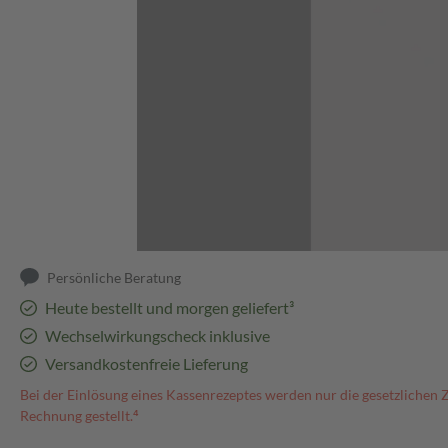
Abbildung kann abweichen
Persönliche Beratung
Heute bestellt und morgen geliefert³
Wechselwirkungscheck inklusive
Versandkostenfreie Lieferung
Bei der Einlösung eines Kassenrezeptes werden nur die gesetzlichen 
Rechnung gestellt.⁴