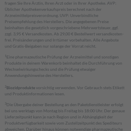
fragen Sie Ihre Ärztin, Ihren Arzt oder in Ihrer Apotheke. AVP:
Üblicher Apothekenverkaufspreis berechnet nach der
Arzneimittelpreisverordnung. UVP: Unverbindliche
Preisempfehlung des Herstellers. Die angegebenen Preise
beinhalten die gesetzlich vorgeschriebene Mehrwertsteuer, ggf.
zzgl. 3,95 € Versandkosten. Ab 29,00 € Bestell­wert versand­kosten­
frei. Preisänderungen und Irrtümer vorbehalten. Alle Angebote
und Gratis-Beigaben nur solange der Vorrat reicht.
1
Eine pharmazeutische Prüfung der Arzneimittel und sonstigen
Produkte in deinem Warenkorb beinhaltet die Durchführung von
Wechselwirkungschecks und die Prüfung etwaiger
Anwendungshinweise des Herstellers.
2
Biozidprodukte
vorsichtig verwenden. Vor Gebrauch stets Etikett
und Produktinformationen lesen.
3
Die Übergabe deiner Bestellung an den Paketdienstleister erfolgt
bei uns werktags von Montag bis Freitag bis 18:00 Uhr. Der genaue
Lieferzeitpunkt kann je nach Region und in Abhängigkeit der
Produktverfügbarkeit sowie vom Zustellzeitpunkt des Spediteurs
abweichen. Darüber hinaus können notwendige pharmazeutische