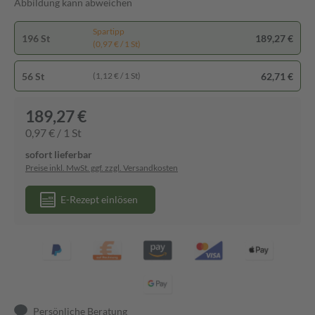
Abbildung kann abweichen
Spartipp
196 St
189,27 €
(0,97 € / 1 St)
56 St
62,71 €
(1,12 € / 1 St)
189,27 €
0,97 € / 1 St
sofort lieferbar
Preise inkl. MwSt. ggf. zzgl. Versandkosten
E-Rezept einlösen
Persönliche Beratung