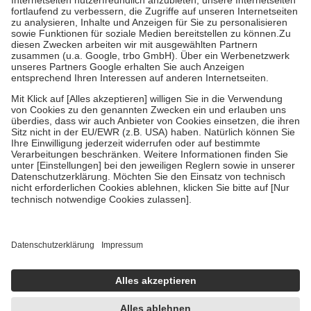
Diese Regeln gelten grundsätzlich auch für Online-Apotheken.
Bei Heilmitteln und häuslicher Krankenpflege beträgt die
Zuzahlung zehn Prozent der Kosten sowie zehn Euro je
Verordnung.
Um das Engagement der Versicherten für ihre eigene Gesundheit zu
stärken und die besondere Stellung der Familie zu unterstützen,
fallen
keine Zuzahlungen
an bei:
• Kindern und Jugendlichen bis zum vollendeten 18. Lebensjahr
mit Ausnahme der Fahrkosten
• Untersuchungen zur Vorsorge und Früherkennung, die von der
GKV getragen werden
• empfohlenen Schutzimpfungen
• Harn- und Blutteststreifen
Wir nutzen Trusted Shops als unabhängigen Dienstleister für die
Einholung von Bewertungen. Trusted Shops hat Maßnahmen
getroffen, um sicherzustellen, dass es sich um echte Bewertungen
handelt. Mehr Informationen findest du hier:
https://help.etrusted.com/hc/de/articles/4419944605341
Einige Bilder und Inhalte wurden unter Zuhilfenahme künstlicher