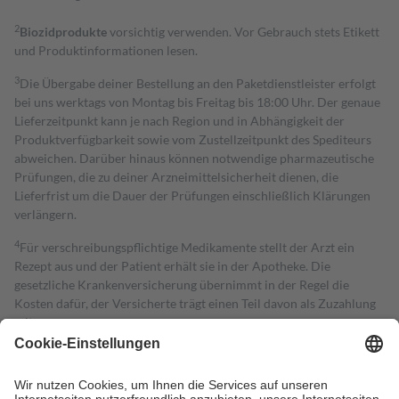
2
Biozidprodukte
vorsichtig verwenden. Vor Gebrauch stets Etikett
und Produktinformationen lesen.
3
Die Übergabe deiner Bestellung an den Paketdienstleister erfolgt
bei uns werktags von Montag bis Freitag bis 18:00 Uhr. Der genaue
Lieferzeitpunkt kann je nach Region und in Abhängigkeit der
Produktverfügbarkeit sowie vom Zustellzeitpunkt des Spediteurs
abweichen. Darüber hinaus können notwendige pharmazeutische
Prüfungen, die zu deiner Arzneimittelsicherheit dienen, die
Lieferfrist um die Dauer der Prüfungen einschließlich Klärungen
verlängern.
4
Für verschreibungspflichtige Medikamente stellt der Arzt ein
Rezept aus und der Patient erhält sie in der Apotheke. Die
gesetzliche Krankenversicherung übernimmt in der Regel die
Kosten dafür, der Versicherte trägt einen Teil davon als Zuzahlung
mit.
Grundsätzlich leisten Mitglieder Zuzahlungen in Höhe von zehn
Prozent des Abgabepreises,
mindestens
jedoch
fünf Euro
und
höchstens zehn Euro.
Es sind jedoch nie mehr als die tatsächlichen
Kosten der Leistung zu entrichten.