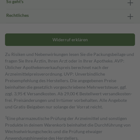
So geht's
Rechtliches
Widerruf erklären
Zu Risiken und Nebenwirkungen lesen Sie die Packungsbeilage und
fragen Sie Ihre Ärztin, Ihren Arzt oder in Ihrer Apotheke. AVP:
Üblicher Apothekenverkaufspreis berechnet nach der
Arzneimittelpreisverordnung. UVP: Unverbindliche
Preisempfehlung des Herstellers. Die angegebenen Preise
beinhalten die gesetzlich vorgeschriebene Mehrwertsteuer, ggf.
zzgl. 3,95 € Versandkosten. Ab 29,00 € Bestell­wert versand­kosten­
frei. Preisänderungen und Irrtümer vorbehalten. Alle Angebote
und Gratis-Beigaben nur solange der Vorrat reicht.
1
Eine pharmazeutische Prüfung der Arzneimittel und sonstigen
Produkte in deinem Warenkorb beinhaltet die Durchführung von
Wechselwirkungschecks und die Prüfung etwaiger
Anwendungshinweise des Herstellers.