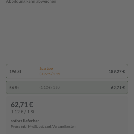
Abbildung kann abweichen
Spartipp
196 St
189,27 €
(0,97 € / 1 St)
56 St
62,71 €
(1,12 € / 1 St)
62,71 €
1,12 € / 1 St
sofort lieferbar
Preise inkl. MwSt. ggf. zzgl. Versandkosten