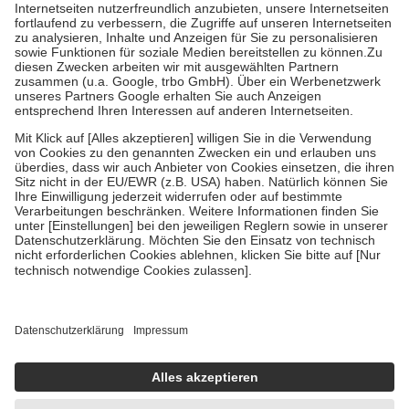
Kosten der Leistung zu entrichten.
Diese Regeln gelten grundsätzlich auch für Online-Apotheken.
Bei Heilmitteln und häuslicher Krankenpflege beträgt die
Zuzahlung zehn Prozent der Kosten sowie zehn Euro je
Verordnung.
Um das Engagement der Versicherten für ihre eigene Gesundheit zu
stärken und die besondere Stellung der Familie zu unterstützen,
fallen
keine Zuzahlungen
an bei:
• Kindern und Jugendlichen bis zum vollendeten 18. Lebensjahr
mit Ausnahme der Fahrkosten
• Untersuchungen zur Vorsorge und Früherkennung, die von der
GKV getragen werden
• empfohlenen Schutzimpfungen
• Harn- und Blutteststreifen
Wir nutzen Trusted Shops als unabhängigen Dienstleister für die
Einholung von Bewertungen. Trusted Shops hat Maßnahmen
getroffen, um sicherzustellen, dass es sich um echte Bewertungen
handelt. Mehr Informationen findest du hier:
https://help.etrusted.com/hc/de/articles/4419944605341
Einige Bilder und Inhalte wurden unter Zuhilfenahme künstlicher