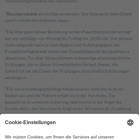
Anwendungshinweise des Herstellers.
2
Biozidprodukte
vorsichtig verwenden. Vor Gebrauch stets Etikett
und Produktinformationen lesen.
3
Die Übergabe deiner Bestellung an den Paketdienstleister erfolgt
bei uns werktags von Montag bis Freitag bis 18:00 Uhr. Der genaue
Lieferzeitpunkt kann je nach Region und in Abhängigkeit der
Produktverfügbarkeit sowie vom Zustellzeitpunkt des Spediteurs
abweichen. Darüber hinaus können notwendige pharmazeutische
Prüfungen, die zu deiner Arzneimittelsicherheit dienen, die
Lieferfrist um die Dauer der Prüfungen einschließlich Klärungen
verlängern.
4
Für verschreibungspflichtige Medikamente stellt der Arzt ein
Rezept aus und der Patient erhält sie in der Apotheke. Die
gesetzliche Krankenversicherung übernimmt in der Regel die
Kosten dafür, der Versicherte trägt einen Teil davon als Zuzahlung
mit.
Grundsätzlich leisten Mitglieder Zuzahlungen in Höhe von zehn
Prozent des Abgabepreises,
mindestens
jedoch
fünf Euro
und
höchstens zehn Euro.
Es sind jedoch nie mehr als die tatsächlichen