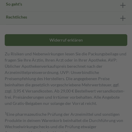
So geht's
Rechtliches
Widerruf erklären
Zu Risiken und Nebenwirkungen lesen Sie die Packungsbeilage und
fragen Sie Ihre Ärztin, Ihren Arzt oder in Ihrer Apotheke. AVP:
Üblicher Apothekenverkaufspreis berechnet nach der
Arzneimittelpreisverordnung. UVP: Unverbindliche
Preisempfehlung des Herstellers. Die angegebenen Preise
beinhalten die gesetzlich vorgeschriebene Mehrwertsteuer, ggf.
zzgl. 3,95 € Versandkosten. Ab 29,00 € Bestell­wert versand­kosten­
frei. Preisänderungen und Irrtümer vorbehalten. Alle Angebote
und Gratis-Beigaben nur solange der Vorrat reicht.
1
Eine pharmazeutische Prüfung der Arzneimittel und sonstigen
Produkte in deinem Warenkorb beinhaltet die Durchführung von
Wechselwirkungschecks und die Prüfung etwaiger