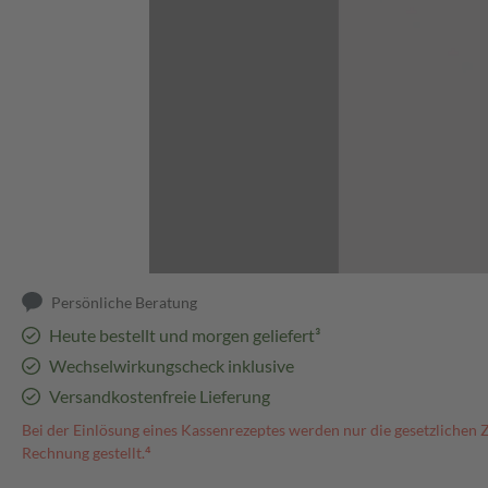
Abbildung kann abweichen
Persönliche Beratung
Heute bestellt und morgen geliefert³
Wechselwirkungscheck inklusive
Versandkostenfreie Lieferung
Bei der Einlösung eines Kassenrezeptes werden nur die gesetzlichen 
Rechnung gestellt.⁴