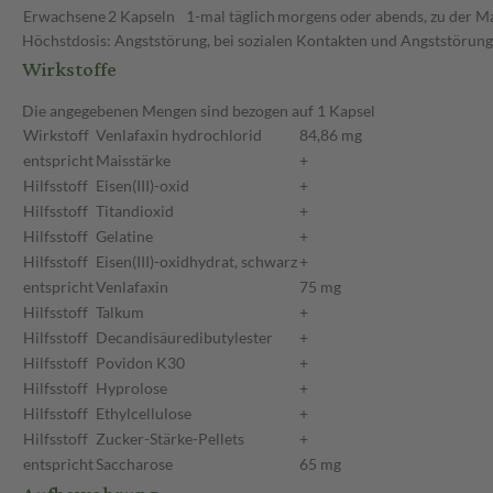
Erwachsene
2 Kapseln
1-mal täglich
morgens oder abends, zu der Ma
Höchstdosis: Angststörung, bei sozialen Kontakten und Angststörung, 
Wirkstoffe
Die angegebenen Mengen sind bezogen auf 1 Kapsel
Wirkstoff
Venlafaxin hydrochlorid
84,86 mg
entspricht
Maisstärke
+
Hilfsstoff
Eisen(III)-oxid
+
Hilfsstoff
Titandioxid
+
Hilfsstoff
Gelatine
+
Hilfsstoff
Eisen(III)-oxidhydrat, schwarz
+
entspricht
Venlafaxin
75 mg
Hilfsstoff
Talkum
+
Hilfsstoff
Decandisäuredibutylester
+
Hilfsstoff
Povidon K30
+
Hilfsstoff
Hyprolose
+
Hilfsstoff
Ethylcellulose
+
Hilfsstoff
Zucker-Stärke-Pellets
+
entspricht
Saccharose
65 mg