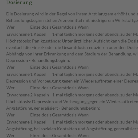
Dosierung
Die Dosierung wird in der Regel von Ihrem Arzt langsam erhöht und au
Behandlungsbeginn stehen Arzneimittel mit niedrigerem Wirkstoffge
Wer
Einzeldosis
Gesamtdosis
Wann
Erwachsene
1 Kapsel
1-mal täglich
morgens oder abends, zu der Ma
Höchstdosis: Panikzustände: Unter ärztlicher Aufsicht kann die Dosi
eventuell die Einzel- oder die Gesamtdosis reduzieren oder den Dosi
Abhängig von Ihrer Erkrankung und dem Stadium der Behandlung, wir
Depression - Behandlungsbeginn:
Wer
Einzeldosis
Gesamtdosis
Wann
Erwachsene
1 Kapsel
1-mal täglich
morgens oder abends, zu der Ma
Depression und Vorbeugung gegen ein Wiederauftreten einer Depres
Wer
Einzeldosis
Gesamtdosis
Wann
Erwachsene
2 Kapseln
1-mal täglich
morgens oder abends, zu der Ma
Höchstdosis: Depression und Vorbeugung gegen ein Wiederauftreten e
Angststörung, generalisiert - Behandlungsbeginn:
Wer
Einzeldosis
Gesamtdosis
Wann
Erwachsene
1 Kapsel
1-mal täglich
morgens oder abends, zu der Ma
Angststörung, bei sozialen Kontakten und Angststörung, generalisier
Wer
Einzeldosis
Gesamtdosis
Wann