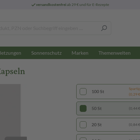
versandkostenfrei
ab 29 € und für E-Rezepte
letzungen
Sonnenschutz
Marken
Themenwelten
Kapseln
Sparti
100 St
(0,29 € 
50 St
(0,44 € 
20 St
(0,84 € 