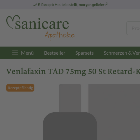
3
E-Rezept:
Heute bestellt,
morgen geliefert
Menü
Bestseller
Sparsets
Schmerzen & Ver
Venlafaxin TAD 75mg 50 St Retard-
Rezeptpflichtig