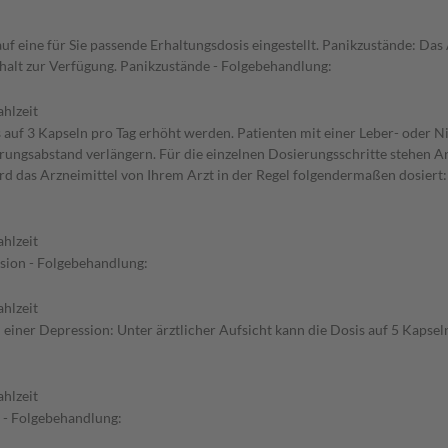
f eine für Sie passende Erhaltungsdosis eingestellt. Panikzustände: Das 
halt zur Verfügung. Panikzustände - Folgebehandlung:
hlzeit
s auf 3 Kapseln pro Tag erhöht werden. Patienten mit einer Leber- oder 
erungsabstand verlängern. Für die einzelnen Dosierungsschritte stehen A
d das Arzneimittel von Ihrem Arzt in der Regel folgendermaßen dosiert
hlzeit
sion - Folgebehandlung:
hlzeit
iner Depression: Unter ärztlicher Aufsicht kann die Dosis auf 5 Kapsel
hlzeit
t - Folgebehandlung: