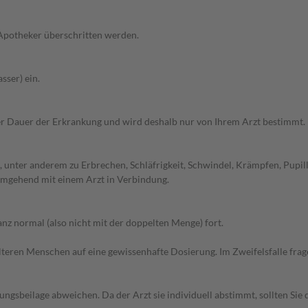
 Apotheker überschritten werden.
sser) ein.
r Dauer der Erkrankung und wird deshalb nur von Ihrem Arzt bestimmt.
 unter anderem zu Erbrechen, Schläfrigkeit, Schwindel, Krämpfen, Pupil
 umgehend mit einem Arzt in Verbindung.
z normal (also nicht mit der doppelten Menge) fort.
d älteren Menschen auf eine gewissenhafte Dosierung. Im Zweifelsfalle f
gsbeilage abweichen. Da der Arzt sie individuell abstimmt, sollten Si