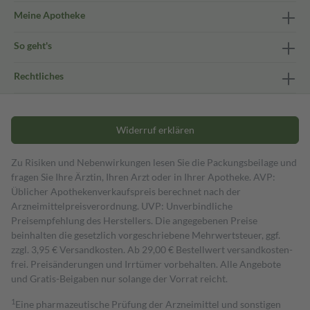
Meine Apotheke
So geht's
Rechtliches
Widerruf erklären
Zu Risiken und Nebenwirkungen lesen Sie die Packungsbeilage und
fragen Sie Ihre Ärztin, Ihren Arzt oder in Ihrer Apotheke. AVP:
Üblicher Apothekenverkaufspreis berechnet nach der
Arzneimittelpreisverordnung. UVP: Unverbindliche
Preisempfehlung des Herstellers. Die angegebenen Preise
beinhalten die gesetzlich vorgeschriebene Mehrwertsteuer, ggf.
zzgl. 3,95 € Versandkosten. Ab 29,00 € Bestell­wert versand­kosten­
frei. Preisänderungen und Irrtümer vorbehalten. Alle Angebote
und Gratis-Beigaben nur solange der Vorrat reicht.
1
Eine pharmazeutische Prüfung der Arzneimittel und sonstigen