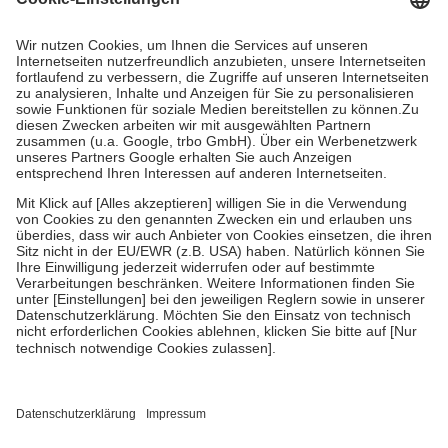
Prozent des Abgabepreises,
mindestens
jedoch
fünf Euro
und
höchstens zehn Euro.
Es sind jedoch nie mehr als die tatsächlichen
Kosten der Leistung zu entrichten.
Diese Regeln gelten grundsätzlich auch für Online-Apotheken.
Bei Heilmitteln und häuslicher Krankenpflege beträgt die
Zuzahlung zehn Prozent der Kosten sowie zehn Euro je
Verordnung.
Um das Engagement der Versicherten für ihre eigene Gesundheit zu
stärken und die besondere Stellung der Familie zu unterstützen,
fallen
keine Zuzahlungen
an bei:
• Kindern und Jugendlichen bis zum vollendeten 18. Lebensjahr
mit Ausnahme der Fahrkosten
• Untersuchungen zur Vorsorge und Früherkennung, die von der
GKV getragen werden
• empfohlenen Schutzimpfungen
• Harn- und Blutteststreifen
Wir nutzen Trusted Shops als unabhängigen Dienstleister für die
Einholung von Bewertungen. Trusted Shops hat Maßnahmen
getroffen, um sicherzustellen, dass es sich um echte Bewertungen
handelt. Mehr Informationen findest du hier: