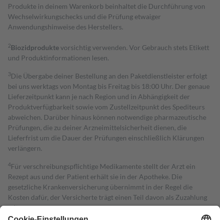
Produkte in deinem Warenkorb beinhaltet die Durchführung von
Wechselwirkungschecks und die Prüfung etwaiger
Anwendungshinweise des Herstellers.
2
Biozidprodukte
vorsichtig verwenden. Vor Gebrauch stets Etikett
und Produktinformationen lesen.
3
Die Übergabe deiner Bestellung an den Paketdienstleister erfolgt
bei uns werktags von Montag bis Freitag bis 18:00 Uhr. Der genaue
Lieferzeitpunkt kann je nach Region und in Abhängigkeit der
Produktverfügbarkeit sowie vom Zustellzeitpunkt des Spediteurs
abweichen. Darüber hinaus können notwendige pharmazeutische
Prüfungen, die zu deiner Arzneimittelsicherheit dienen, die
Lieferfrist um die Dauer der Prüfungen einschließlich Klärungen
verlängern.
4
Für verschreibungspflichtige Medikamente stellt der Arzt ein
Rezept aus und der Patient erhält sie in der Apotheke. Die
gesetzliche Krankenversicherung übernimmt in der Regel die
Kosten dafür, der Versicherte trägt einen Teil davon als Zuzahlung
mit.
Grundsätzlich leisten Mitglieder Zuzahlungen in Höhe von zehn