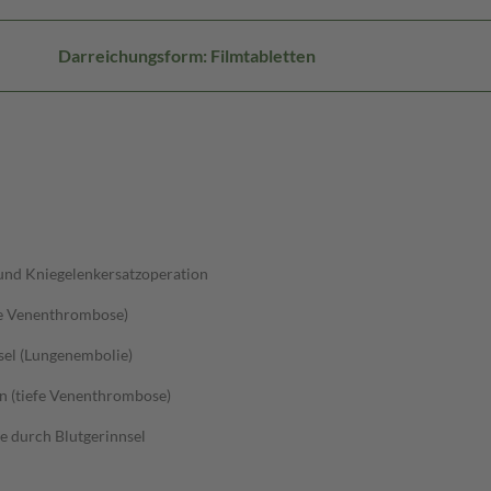
Darreichungsform: Filmtabletten
und Kniegelenkersatzoperation
efe Venenthrombose)
sel (Lungenembolie)
n (tiefe Venenthrombose)
 durch Blutgerinnsel