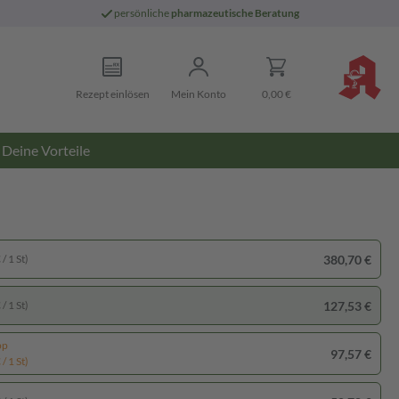
persönliche
pharmazeutische Beratung
Rezept einlösen
Mein Konto
0,00 €
Deine Vorteile
380,70 €
/ 1 St)
127,53 €
/ 1 St)
pp
97,57 €
/ 1 St)