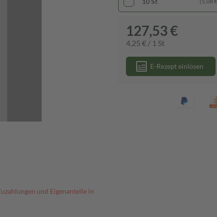
10 St
(5,08 € 
127,53 €
4,25 € / 1 St
E-Rezept einlösen
Zuzahlungen und Eigenanteile in