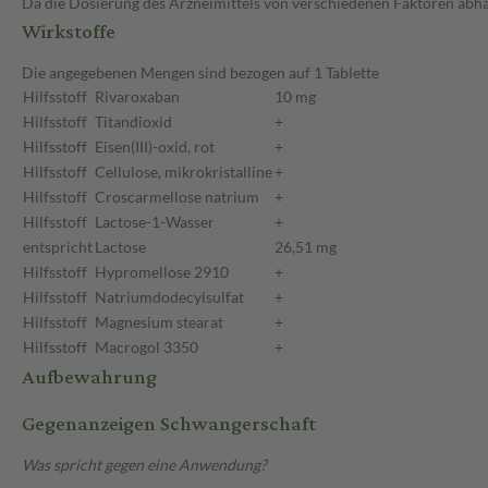
Da die Dosierung des Arzneimittels von verschiedenen Faktoren abhäng
Wirkstoffe
Die angegebenen Mengen sind bezogen auf 1 Tablette
Hilfsstoff
Rivaroxaban
10 mg
Hilfsstoff
Titandioxid
+
Hilfsstoff
Eisen(III)-oxid, rot
+
Hilfsstoff
Cellulose, mikrokristalline
+
Hilfsstoff
Croscarmellose natrium
+
Hilfsstoff
Lactose-1-Wasser
+
entspricht
Lactose
26,51 mg
Hilfsstoff
Hypromellose 2910
+
Hilfsstoff
Natriumdodecylsulfat
+
Hilfsstoff
Magnesium stearat
+
Hilfsstoff
Macrogol 3350
+
Aufbewahrung
Gegenanzeigen Schwangerschaft
Was spricht gegen eine Anwendung?