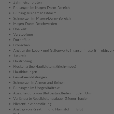
Zahnfleischbluten
Blutungen im Magen-Darm-Bereich
Blutung aus dem Mastdarm
Schmerzen im Magen-Darm-Bereich
Magen-Darm-Beschwerden
Übelkeit
Verstopfung
Durchfälle
Erbrechen
Anstieg der Leber- und Gallenwerte (Transaminase, Bilirubin, al
Juckreiz
Hautrötung
Fleckenartige Hautblutung (Ekchymose)
Hautblutungen
Gewebeeinblutungen
Schmerzen in Armen und Beinen
Blutungen im Urogenitaltrakt
Ausscheidung von Blutbestandteilen mit dem Urin
Verlängerte Regelblutungsdauer (Menorrhagie)
Nierenfunktionsstörung
Anstieg von Kreatinin und Harnstoff im Blut