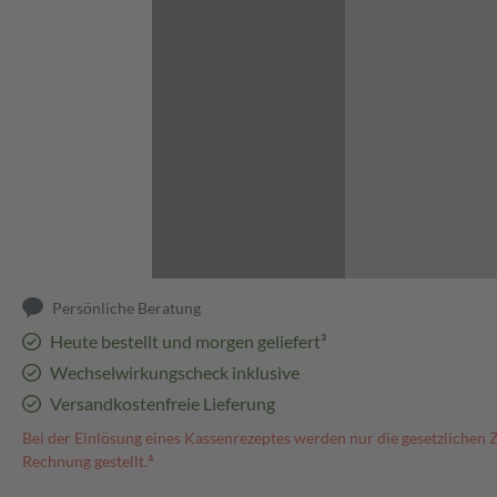
Abbildung kann abweichen
Persönliche Beratung
Heute bestellt und morgen geliefert³
Wechselwirkungscheck inklusive
Versandkostenfreie Lieferung
Bei der Einlösung eines Kassenrezeptes werden nur die gesetzlichen 
Rechnung gestellt.⁴