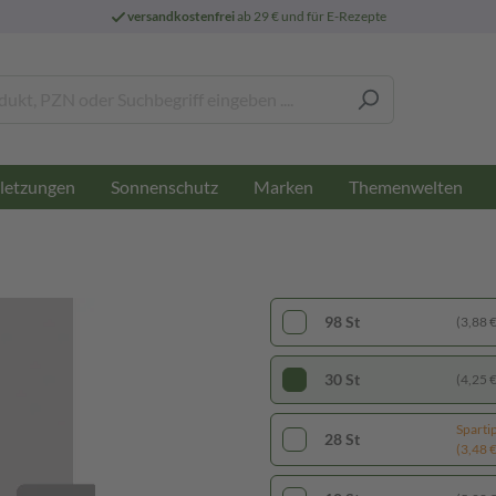
versandkostenfrei
ab 29 € und für E-Rezepte
letzungen
Sonnenschutz
Marken
Themenwelten
98 St
(3,88 € 
30 St
(4,25 € 
Sparti
28 St
(3,48 € 