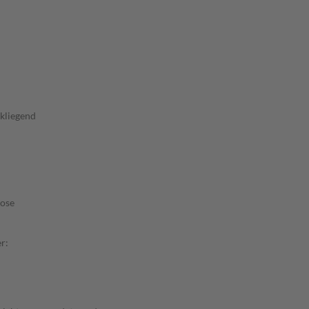
kliegend
hose
r: