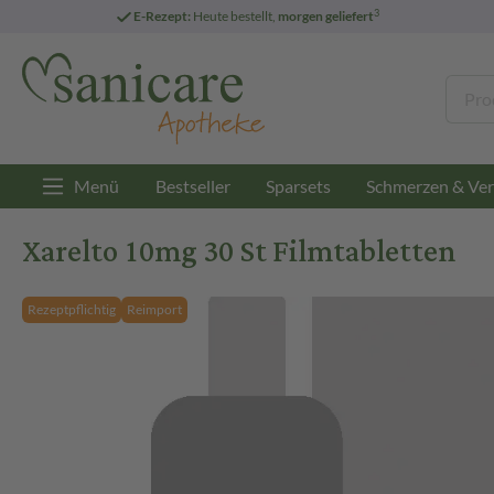
3
E-Rezept:
Heute bestellt,
morgen geliefert
Menü
Bestseller
Sparsets
Schmerzen & Ver
Xarelto 10mg 30 St Filmtabletten
Rezeptpflichtig
Reimport