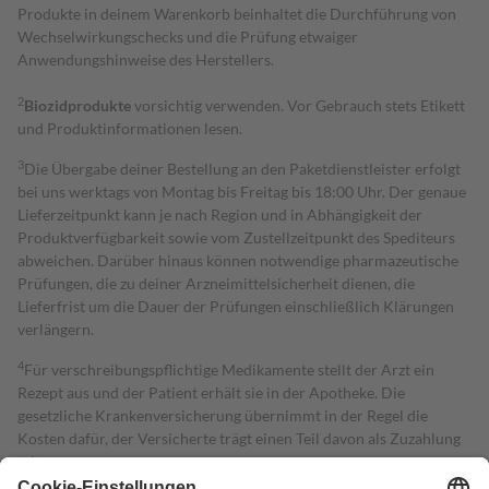
Produkte in deinem Warenkorb beinhaltet die Durchführung von
Wechselwirkungschecks und die Prüfung etwaiger
Anwendungshinweise des Herstellers.
2
Biozidprodukte
vorsichtig verwenden. Vor Gebrauch stets Etikett
und Produktinformationen lesen.
3
Die Übergabe deiner Bestellung an den Paketdienstleister erfolgt
bei uns werktags von Montag bis Freitag bis 18:00 Uhr. Der genaue
Lieferzeitpunkt kann je nach Region und in Abhängigkeit der
Produktverfügbarkeit sowie vom Zustellzeitpunkt des Spediteurs
abweichen. Darüber hinaus können notwendige pharmazeutische
Prüfungen, die zu deiner Arzneimittelsicherheit dienen, die
Lieferfrist um die Dauer der Prüfungen einschließlich Klärungen
verlängern.
4
Für verschreibungspflichtige Medikamente stellt der Arzt ein
Rezept aus und der Patient erhält sie in der Apotheke. Die
gesetzliche Krankenversicherung übernimmt in der Regel die
Kosten dafür, der Versicherte trägt einen Teil davon als Zuzahlung
mit.
Grundsätzlich leisten Mitglieder Zuzahlungen in Höhe von zehn