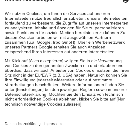
Prozent des Abgabepreises,
mindestens
jedoch
fünf Euro
und
höchstens zehn Euro.
Es sind jedoch nie mehr als die tatsächlichen
Kosten der Leistung zu entrichten.
Diese Regeln gelten grundsätzlich auch für Online-Apotheken.
Bei Heilmitteln und häuslicher Krankenpflege beträgt die
Zuzahlung zehn Prozent der Kosten sowie zehn Euro je
Verordnung.
Um das Engagement der Versicherten für ihre eigene Gesundheit zu
stärken und die besondere Stellung der Familie zu unterstützen,
fallen
keine Zuzahlungen
an bei:
• Kindern und Jugendlichen bis zum vollendeten 18. Lebensjahr
mit Ausnahme der Fahrkosten
• Untersuchungen zur Vorsorge und Früherkennung, die von der
GKV getragen werden
• empfohlenen Schutzimpfungen
• Harn- und Blutteststreifen
Wir nutzen Trusted Shops als unabhängigen Dienstleister für die
Einholung von Bewertungen. Trusted Shops hat Maßnahmen
getroffen, um sicherzustellen, dass es sich um echte Bewertungen
handelt. Mehr Informationen findest du hier: