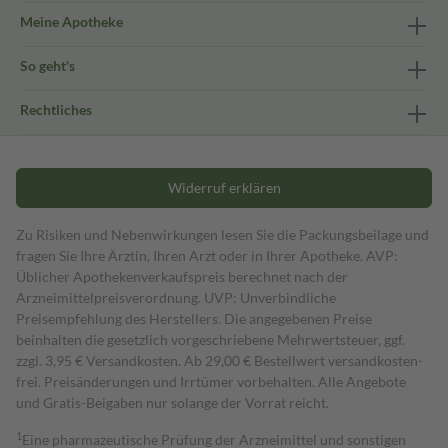
Meine Apotheke
So geht's
Rechtliches
Widerruf erklären
Zu Risiken und Nebenwirkungen lesen Sie die Packungsbeilage und
fragen Sie Ihre Ärztin, Ihren Arzt oder in Ihrer Apotheke. AVP:
Üblicher Apothekenverkaufspreis berechnet nach der
Arzneimittelpreisverordnung. UVP: Unverbindliche
Preisempfehlung des Herstellers. Die angegebenen Preise
beinhalten die gesetzlich vorgeschriebene Mehrwertsteuer, ggf.
zzgl. 3,95 € Versandkosten. Ab 29,00 € Bestell­wert versand­kosten­
frei. Preisänderungen und Irrtümer vorbehalten. Alle Angebote
und Gratis-Beigaben nur solange der Vorrat reicht.
1
Eine pharmazeutische Prüfung der Arzneimittel und sonstigen