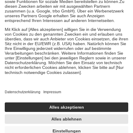
Zuzahlung zehn Prozent der Kosten sowie zehn Euro je
Verordnung.
Um das Engagement der Versicherten für ihre eigene Gesundheit zu
stärken und die besondere Stellung der Familie zu unterstützen,
fallen
keine Zuzahlungen
an bei:
• Kindern und Jugendlichen bis zum vollendeten 18. Lebensjahr
mit Ausnahme der Fahrkosten
• Untersuchungen zur Vorsorge und Früherkennung, die von der
GKV getragen werden
• empfohlenen Schutzimpfungen
• Harn- und Blutteststreifen
Wir nutzen Trusted Shops als unabhängigen Dienstleister für die
Einholung von Bewertungen. Trusted Shops hat Maßnahmen
getroffen, um sicherzustellen, dass es sich um echte Bewertungen
handelt. Mehr Informationen findest du hier:
https://help.etrusted.com/hc/de/articles/4419944605341
Einige Bilder und Inhalte wurden unter Zuhilfenahme künstlicher
Intelligenz erstellt.