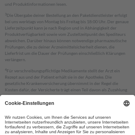
und Produktinformationen lesen.
3
Die Übergabe deiner Bestellung an den Paketdienstleister erfolgt
bei uns werktags von Montag bis Freitag bis 18:00 Uhr. Der genaue
Lieferzeitpunkt kann je nach Region und in Abhängigkeit der
Produktverfügbarkeit sowie vom Zustellzeitpunkt des Spediteurs
abweichen. Darüber hinaus können notwendige pharmazeutische
Prüfungen, die zu deiner Arzneimittelsicherheit dienen, die
Lieferfrist um die Dauer der Prüfungen einschließlich Klärungen
verlängern.
4
Für verschreibungspflichtige Medikamente stellt der Arzt ein
Rezept aus und der Patient erhält sie in der Apotheke. Die
gesetzliche Krankenversicherung übernimmt in der Regel die
Kosten dafür, der Versicherte trägt einen Teil davon als Zuzahlung
mit.
Grundsätzlich leisten Mitglieder Zuzahlungen in Höhe von zehn
Prozent des Abgabepreises,
mindestens
jedoch
fünf Euro
und
höchstens zehn Euro.
Es sind jedoch nie mehr als die tatsächlichen
Kosten der Leistung zu entrichten.
Diese Regeln gelten grundsätzlich auch für Online-Apotheken.
Bei Heilmitteln und häuslicher Krankenpflege beträgt die