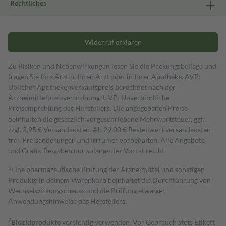
Rechtliches
Widerruf erklären
Zu Risiken und Nebenwirkungen lesen Sie die Packungsbeilage und
fragen Sie Ihre Ärztin, Ihren Arzt oder in Ihrer Apotheke. AVP:
Üblicher Apothekenverkaufspreis berechnet nach der
Arzneimittelpreisverordnung. UVP: Unverbindliche
Preisempfehlung des Herstellers. Die angegebenen Preise
beinhalten die gesetzlich vorgeschriebene Mehrwertsteuer, ggf.
zzgl. 3,95 € Versandkosten. Ab 29,00 € Bestell­wert versand­kosten­
frei. Preisänderungen und Irrtümer vorbehalten. Alle Angebote
und Gratis-Beigaben nur solange der Vorrat reicht.
1
Eine pharmazeutische Prüfung der Arzneimittel und sonstigen
Produkte in deinem Warenkorb beinhaltet die Durchführung von
Wechselwirkungschecks und die Prüfung etwaiger
Anwendungshinweise des Herstellers.
2
Biozidprodukte
vorsichtig verwenden. Vor Gebrauch stets Etikett