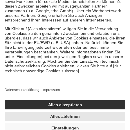
Zuzahlung zehn Prozent der Kosten sowie zehn Euro je
Verordnung.
Um das Engagement der Versicherten für ihre eigene Gesundheit zu
stärken und die besondere Stellung der Familie zu unterstützen,
fallen
keine Zuzahlungen
an bei:
• Kindern und Jugendlichen bis zum vollendeten 18. Lebensjahr
mit Ausnahme der Fahrkosten
• Untersuchungen zur Vorsorge und Früherkennung, die von der
GKV getragen werden
• empfohlenen Schutzimpfungen
• Harn- und Blutteststreifen
Wir nutzen Trusted Shops als unabhängigen Dienstleister für die
Einholung von Bewertungen. Trusted Shops hat Maßnahmen
getroffen, um sicherzustellen, dass es sich um echte Bewertungen
handelt. Mehr Informationen findest du hier:
https://help.etrusted.com/hc/de/articles/4419944605341
Einige Bilder und Inhalte wurden unter Zuhilfenahme künstlicher
Intelligenz erstellt.