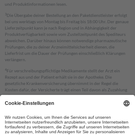
und Produktinformationen lesen.
3
Die Übergabe deiner Bestellung an den Paketdienstleister erfolgt
bei uns werktags von Montag bis Freitag bis 18:00 Uhr. Der genaue
Lieferzeitpunkt kann je nach Region und in Abhängigkeit der
Produktverfügbarkeit sowie vom Zustellzeitpunkt des Spediteurs
abweichen. Darüber hinaus können notwendige pharmazeutische
Prüfungen, die zu deiner Arzneimittelsicherheit dienen, die
Lieferfrist um die Dauer der Prüfungen einschließlich Klärungen
verlängern.
4
Für verschreibungspflichtige Medikamente stellt der Arzt ein
Rezept aus und der Patient erhält sie in der Apotheke. Die
gesetzliche Krankenversicherung übernimmt in der Regel die
Kosten dafür, der Versicherte trägt einen Teil davon als Zuzahlung
mit.
Grundsätzlich leisten Mitglieder Zuzahlungen in Höhe von zehn
Prozent des Abgabepreises,
mindestens
jedoch
fünf Euro
und
höchstens zehn Euro.
Es sind jedoch nie mehr als die tatsächlichen
Kosten der Leistung zu entrichten.
Diese Regeln gelten grundsätzlich auch für Online-Apotheken.
Bei Heilmitteln und häuslicher Krankenpflege beträgt die