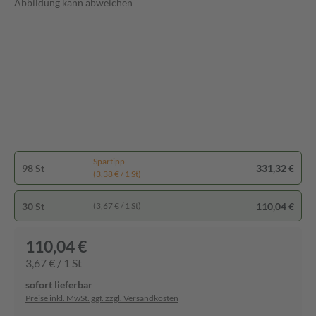
Abbildung kann abweichen
Spartipp
98 St
331,32 €
(3,38 € / 1 St)
30 St
110,04 €
(3,67 € / 1 St)
110,04 €
3,67 € / 1 St
sofort lieferbar
Preise inkl. MwSt. ggf. zzgl. Versandkosten