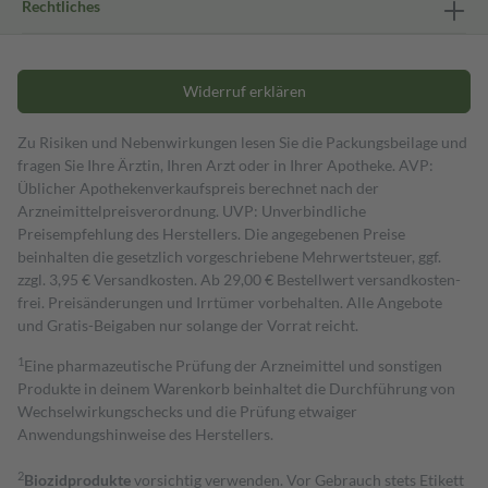
Rechtliches
Widerruf erklären
Zu Risiken und Nebenwirkungen lesen Sie die Packungsbeilage und
fragen Sie Ihre Ärztin, Ihren Arzt oder in Ihrer Apotheke. AVP:
Üblicher Apothekenverkaufspreis berechnet nach der
Arzneimittelpreisverordnung. UVP: Unverbindliche
Preisempfehlung des Herstellers. Die angegebenen Preise
beinhalten die gesetzlich vorgeschriebene Mehrwertsteuer, ggf.
zzgl. 3,95 € Versandkosten. Ab 29,00 € Bestell­wert versand­kosten­
frei. Preisänderungen und Irrtümer vorbehalten. Alle Angebote
und Gratis-Beigaben nur solange der Vorrat reicht.
1
Eine pharmazeutische Prüfung der Arzneimittel und sonstigen
Produkte in deinem Warenkorb beinhaltet die Durchführung von
Wechselwirkungschecks und die Prüfung etwaiger
Anwendungshinweise des Herstellers.
2
Biozidprodukte
vorsichtig verwenden. Vor Gebrauch stets Etikett