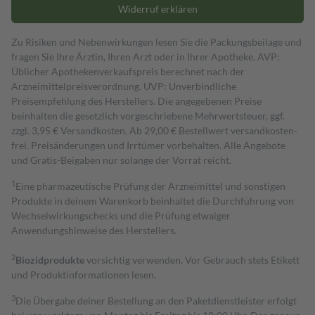
Widerruf erklären
Zu Risiken und Nebenwirkungen lesen Sie die Packungsbeilage und
fragen Sie Ihre Ärztin, Ihren Arzt oder in Ihrer Apotheke. AVP:
Üblicher Apothekenverkaufspreis berechnet nach der
Arzneimittelpreisverordnung. UVP: Unverbindliche
Preisempfehlung des Herstellers. Die angegebenen Preise
beinhalten die gesetzlich vorgeschriebene Mehrwertsteuer, ggf.
zzgl. 3,95 € Versandkosten. Ab 29,00 € Bestell­wert versand­kosten­
frei. Preisänderungen und Irrtümer vorbehalten. Alle Angebote
und Gratis-Beigaben nur solange der Vorrat reicht.
1
Eine pharmazeutische Prüfung der Arzneimittel und sonstigen
Produkte in deinem Warenkorb beinhaltet die Durchführung von
Wechselwirkungschecks und die Prüfung etwaiger
Anwendungshinweise des Herstellers.
2
Biozidprodukte
vorsichtig verwenden. Vor Gebrauch stets Etikett
und Produktinformationen lesen.
3
Die Übergabe deiner Bestellung an den Paketdienstleister erfolgt