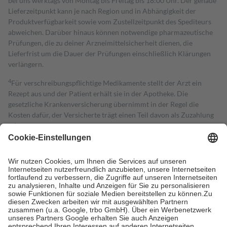
bei uns werktags von Montag bis Freitag bis 18:00 Uhr. Der genaue
Lieferzeitpunkt kann je nach Region und in Abhängigkeit der
Produktverfügbarkeit sowie vom Zustellzeitpunkt des Spediteurs
abweichen. Darüber hinaus können notwendige pharmazeutische
Prüfungen, die zu deiner Arzneimittelsicherheit dienen, die
Lieferfrist um die Dauer der Prüfungen einschließlich Klärungen
verlängern.
4
Für verschreibungspflichtige Medikamente stellt der Arzt ein
Rezept aus und der Patient erhält sie in der Apotheke. Die
gesetzliche Krankenversicherung übernimmt in der Regel die
Kosten dafür, der Versicherte trägt einen Teil davon als Zuzahlung
mit.
Grundsätzlich leisten Mitglieder Zuzahlungen in Höhe von zehn
Prozent des Abgabepreises,
mindestens
jedoch
fünf Euro
und
höchstens zehn Euro.
Es sind jedoch nie mehr als die tatsächlichen
Kosten der Leistung zu entrichten.
Diese Regeln gelten grundsätzlich auch für Online-Apotheken.
Bei Heilmitteln und häuslicher Krankenpflege beträgt die
Zuzahlung zehn Prozent der Kosten sowie zehn Euro je
Verordnung.
Um das Engagement der Versicherten für ihre eigene Gesundheit zu