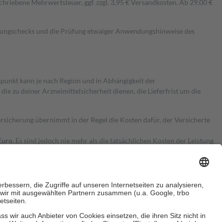
hriebene Mehrwertsteuer, ggf. zzgl. 3,95 € Versandkosten. Ab 29,00 €
kungschecks und die Prüfung etwaiger Anwendungshinweise des
itpunkt kann je nach Region und in Abhängigkeit der
 zu deiner Arzneimittelsicherheit dienen, die Lieferfrist um die
ersicherung übernimmt in der Regel die Kosten dafür, der Versicherte
Euro.
Es sind jedoch nie mehr als die tatsächlichen Kosten der Leistung
e Zuzahlungen
an bei: