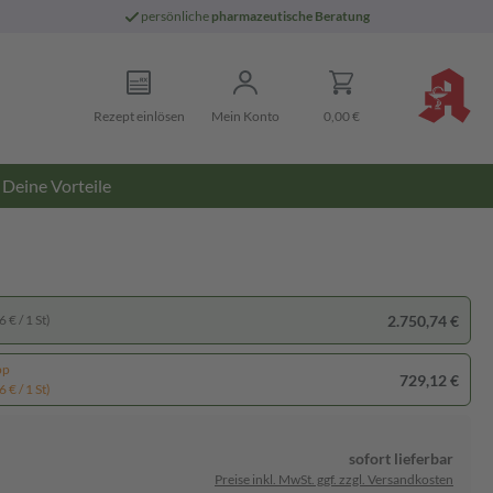
persönliche
pharmazeutische Beratung
Rezept einlösen
Mein Konto
0,00 €
Deine Vorteile
2.750,74 €
 € / 1 St)
pp
729,12 €
 € / 1 St)
sofort lieferbar
Preise inkl. MwSt. ggf. zzgl. Versandkosten