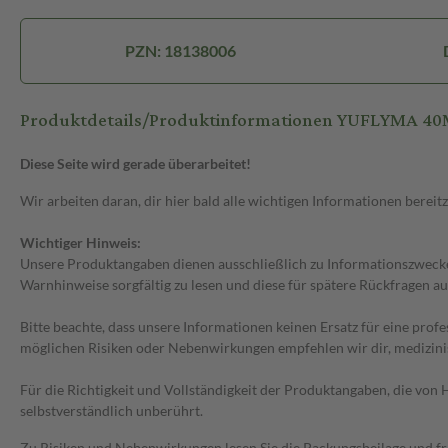
PZN: 18138006
Produktdetails/Produktinformationen YUFLYMA 40
Diese Seite wird gerade überarbeitet!
Wir arbeiten daran, dir hier bald alle wichtigen Informationen bereitz
Wichtiger Hinweis:
Unsere Produktangaben dienen ausschließlich zu Informationszwecken
Warnhinweise sorgfältig zu lesen und diese für spätere Rückfragen au
Bitte beachte, dass unsere Informationen keinen Ersatz für eine prof
möglichen Risiken oder Nebenwirkungen empfehlen wir dir, medizini
Für die Richtigkeit und Vollständigkeit der Produktangaben, die vo
selbstverständlich unberührt.
Zu Risiken und Nebenwirkungen lesen Sie die Packungsbeilage und frag