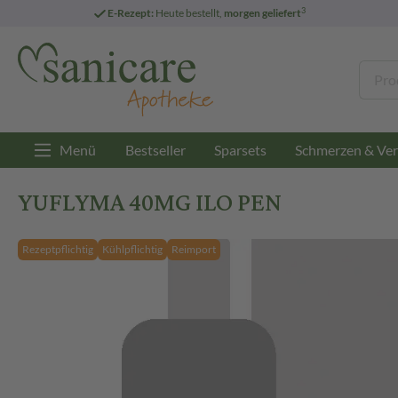
3
E-Rezept:
Heute bestellt,
morgen geliefert
Menü
Bestseller
Sparsets
Schmerzen & Ver
YUFLYMA 40MG ILO PEN
Rezeptpflichtig
Kühlpflichtig
Reimport