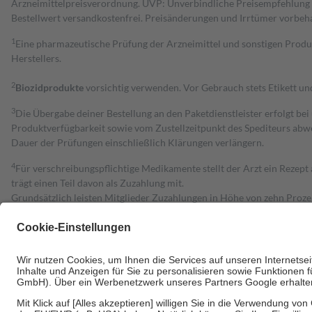
Arzneimittelpreisverordnung. UVP: Unverbindliche Preisempfehlung de
Bestell­wert versand­kosten­frei. Preisänderungen und Irrtümer vorbeh
1
Eine pharmazeutische Prüfung der Arzneimittel und sonstigen Pro
Herstellers.
2
Biozidprodukte
vorsichtig verwenden. Vor Gebrauch stets Etikett u
3
Die Übergabe deiner Bestellung an den Paketdienstleister erfolgt bei
Produktverfügbarkeit sowie vom Zustellzeitpunkt des Spediteurs abwe
Dauer der Prüfungen einschließlich Klärungen verlängern.
4
Für verschreibungspflichtige Medikamente stellt der Arzt ein Rezept 
trägt einen Teil davon als Zuzahlung mit.
Grundsätzlich leisten Mitglieder Zuzahlungen in Höhe von zehn Proz
zu entrichten.
Diese Regeln gelten grundsätzlich auch für Online-Apotheken.
Bei Heilmitteln und häuslicher Krankenpflege beträgt die Zuzahlung 
Um das Engagement der Versicherten für ihre eigene Gesundheit zu stä
• Kindern und Jugendlichen bis zum vollendeten 18. Lebensjahr mit
• Untersuchungen zur Vorsorge und Früherkennung, die von der GKV
• empfohlenen Schutzimpfungen