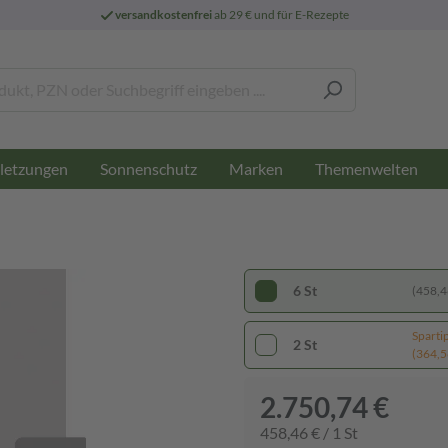
versandkostenfrei
ab 29 € und für E-Rezepte
letzungen
Sonnenschutz
Marken
Themenwelten
6 St
(458,46
Sparti
2 St
(364,56
2.750,74 €
458,46 € / 1 St