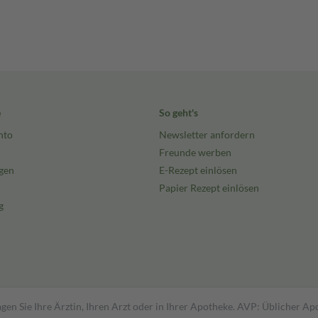
e
So geht's
nto
Newsletter anfordern
Freunde werben
gen
E-Rezept einlösen
Papier Rezept einlösen
g
gen Sie Ihre Ärztin, Ihren Arzt oder in Ihrer Apotheke. AVP: Üblicher A