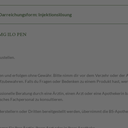
Darreichungsform: Injektionslösung
MG ILO PEN
ustellen.
 und erfolgen ohne Gewähr. Bitte nimm dir vor dem Verzehr oder der An
fzubewahren. Falls du Fragen oder Bedenken zu einem Produkt hast, wende
essionelle Beratung durch eine Ärztin, einen Arzt oder eine Apothekerin
sches Fachpersonal zu konsultieren.
n Herstellern oder Dritten bereitgestellt werden, übernimmt die BS-Apot
en Sie Ihre Ärztin, Ihren Arzt oder in Ihrer Apotheke.