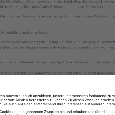
s Herstellers. Die angegebenen Preise beinhalten die gesetzlich vorgesc
alten. Alle Angebote und Gratis-Beigaben nur solange der Vorrat reicht.
dukte in deinem Warenkorb beinhaltet die Durchführung von Wechselwir
nd Produktinformationen lesen.
 uns werktags von Montag bis Freitag bis 18:00 Uhr. Der genaue Lieferze
ichen. Darüber hinaus können notwendige pharmazeutische Prüfungen, die
aus und der Patient erhält sie in der Apotheke. Die gesetzliche Krankenv
ent des Abgabepreises,
mindestens
jedoch
fünf Euro
und
höchstens zehn 
zehn Prozent der Kosten sowie zehn Euro je Verordnung.
rken und die besondere Stellung der Familie zu unterstützen, fallen
kein
 Ausnahme der Fahrkosten
 getragen werden