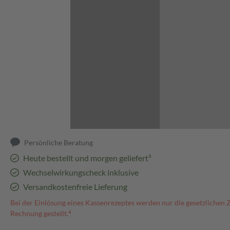
Abbildung kann abweichen
Persönliche Beratung
Heute bestellt und morgen geliefert³
Wechselwirkungscheck inklusive
Versandkostenfreie Lieferung
Bei der Einlösung eines Kassenrezeptes werden nur die gesetzlichen 
Rechnung gestellt.⁴