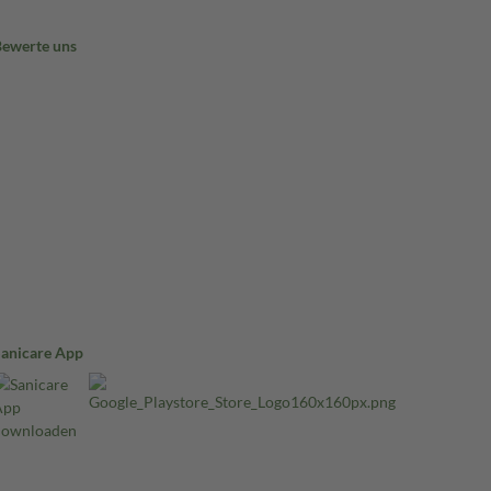
Bewerte uns
Sanicare App