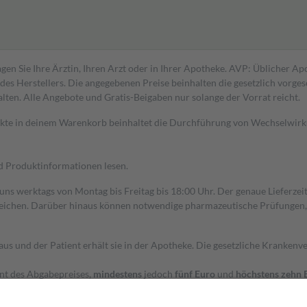
gen Sie Ihre Ärztin, Ihren Arzt oder in Ihrer Apotheke. AVP: Üblicher A
s Herstellers. Die angegebenen Preise beinhalten die gesetzlich vorgesc
alten. Alle Angebote und Gratis-Beigaben nur solange der Vorrat reicht.
dukte in deinem Warenkorb beinhaltet die Durchführung von Wechselwir
nd Produktinformationen lesen.
 uns werktags von Montag bis Freitag bis 18:00 Uhr. Der genaue Lieferze
ichen. Darüber hinaus können notwendige pharmazeutische Prüfungen, die
aus und der Patient erhält sie in der Apotheke. Die gesetzliche Krankenv
ent des Abgabepreises,
mindestens
jedoch
fünf Euro
und
höchstens zehn 