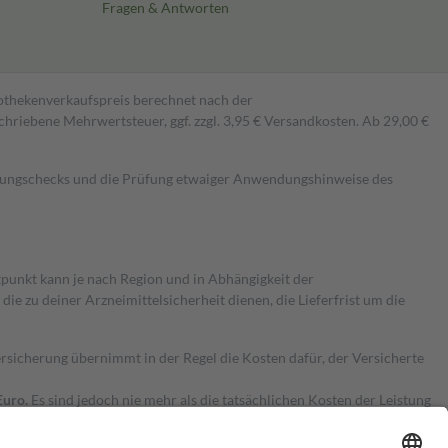
Fragen & Antworten
pothekenverkaufspreis berechnet nach der
hriebene Mehrwertsteuer, ggf. zzgl. 3,95 € Versandkosten. Ab 29,00 €
kungschecks und die Prüfung etwaiger Anwendungshinweise des
itpunkt kann je nach Region und in Abhängigkeit der
 zu deiner Arzneimittelsicherheit dienen, die Lieferfrist um die
ersicherung übernimmt in der Regel die Kosten dafür, der Versicherte
Euro.
Es sind jedoch nie mehr als die tatsächlichen Kosten der Leistung