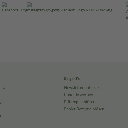
e
So geht's
nto
Newsletter anfordern
Freunde werben
gen
E-Rezept einlösen
Papier Rezept einlösen
g