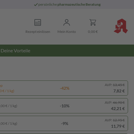
persönliche
pharmazeutische Beratung
Rezept einlösen
Mein Konto
0,00 €
Deine Vorteile
AVP:
13,45 €
pp
-42%
7,82 €
 € / 1 kg)
AVP:
46,90 €
-10%
00 € / 1 kg)
42,21 €
AVP:
12,95 €
-9%
00 € / 1 kg)
11,79 €