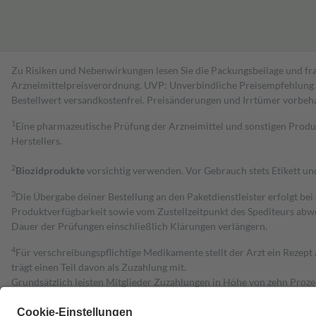
Zu Risiken und Nebenwirkungen lesen Sie die Packungsbeilage und fra
Arzneimittelpreisverordnung. UVP: Unverbindliche Preisempfehlung de
Bestell­wert versand­kosten­frei. Preisänderungen und Irrtümer vorbeh
1
Eine pharmazeutische Prüfung der Arzneimittel und sonstigen Pro
Herstellers.
2
Biozidprodukte
vorsichtig verwenden. Vor Gebrauch stets Etikett u
3
Die Übergabe deiner Bestellung an den Paketdienstleister erfolgt bei
Produktverfügbarkeit sowie vom Zustellzeitpunkt des Spediteurs abwe
Dauer der Prüfungen einschließlich Klärungen verlängern.
4
Für verschreibungspflichtige Medikamente stellt der Arzt ein Rezept 
trägt einen Teil davon als Zuzahlung mit.
Grundsätzlich leisten Mitglieder Zuzahlungen in Höhe von zehn Proz
zu entrichten.
Diese Regeln gelten grundsätzlich auch für Online-Apotheken.