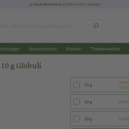
versandkostenfrei
ab 29 € und für E-Rezepte
letzungen
Sonnenschutz
Marken
Themenwelten
0 g Globuli
Sparti
10 g
(782,00
10 g
(4.221,
10 g
(1.179,