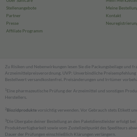
Über Sanicare
Mein Merkzettel
Stellenangebote
Meine Bestellun
Partner
Kontakt
Presse
Neuregistrierun
Affiliate Programm
Zu Risiken und Nebenwirkungen lesen Sie die Packungsbeilage und fra
Arzneimittelpreisverordnung. UVP: Unverbindliche Preisempfehlung de
Bestell­wert versand­kosten­frei. Preisänderungen und Irrtümer vorbeh
1
Eine pharmazeutische Prüfung der Arzneimittel und sonstigen Pro
Herstellers.
2
Biozidprodukte
vorsichtig verwenden. Vor Gebrauch stets Etikett u
3
Die Übergabe deiner Bestellung an den Paketdienstleister erfolgt bei
Produktverfügbarkeit sowie vom Zustellzeitpunkt des Spediteurs abwe
Dauer der Prüfungen einschließlich Klärungen verlängern.