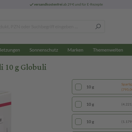
versandkostenfrei
ab 29 € und für E-Rezepte
letzungen
Sonnenschutz
Marken
Themenwelten
10 g Globuli
Sparti
10 g
(795,00
10 g
(4.221,
10 g
(1.179,