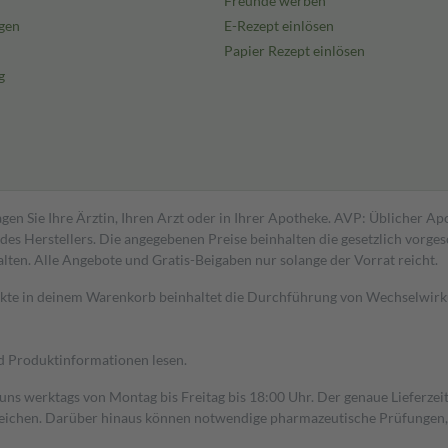
Freunde werben
gen
E-Rezept einlösen
Papier Rezept einlösen
g
gen Sie Ihre Ärztin, Ihren Arzt oder in Ihrer Apotheke. AVP: Üblicher A
s Herstellers. Die angegebenen Preise beinhalten die gesetzlich vorgesc
alten. Alle Angebote und Gratis-Beigaben nur solange der Vorrat reicht.
dukte in deinem Warenkorb beinhaltet die Durchführung von Wechselwir
nd Produktinformationen lesen.
 uns werktags von Montag bis Freitag bis 18:00 Uhr. Der genaue Lieferze
ichen. Darüber hinaus können notwendige pharmazeutische Prüfungen, die