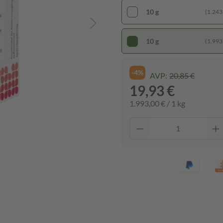
10 g
(1.243,
10 g
(1.993,
-4%
AVP:
20,85 €
19,93 €
1.993,00 € / 1 kg