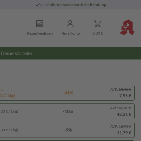
persönliche
pharmazeutische Beratung
Rezept einlösen
Mein Konto
0,00 €
Deine Vorteile
AVP:
13,45 €
pp
-41%
7,95 €
 € / 1 kg)
AVP:
46,90 €
-10%
00 € / 1 kg)
42,21 €
AVP:
12,95 €
-9%
00 € / 1 kg)
11,79 €