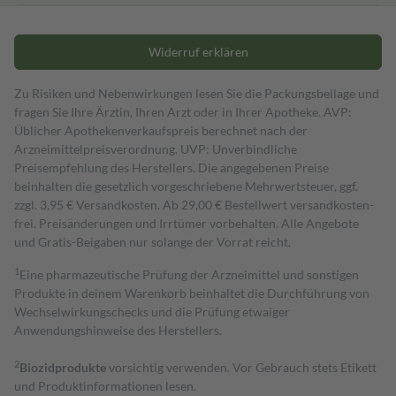
Widerruf erklären
Zu Risiken und Nebenwirkungen lesen Sie die Packungsbeilage und
fragen Sie Ihre Ärztin, Ihren Arzt oder in Ihrer Apotheke. AVP:
Üblicher Apothekenverkaufspreis berechnet nach der
Arzneimittelpreisverordnung. UVP: Unverbindliche
Preisempfehlung des Herstellers. Die angegebenen Preise
beinhalten die gesetzlich vorgeschriebene Mehrwertsteuer, ggf.
zzgl. 3,95 € Versandkosten. Ab 29,00 € Bestell­wert versand­kosten­
frei. Preisänderungen und Irrtümer vorbehalten. Alle Angebote
und Gratis-Beigaben nur solange der Vorrat reicht.
1
Eine pharmazeutische Prüfung der Arzneimittel und sonstigen
Produkte in deinem Warenkorb beinhaltet die Durchführung von
Wechselwirkungschecks und die Prüfung etwaiger
Anwendungshinweise des Herstellers.
2
Biozidprodukte
vorsichtig verwenden. Vor Gebrauch stets Etikett
und Produktinformationen lesen.