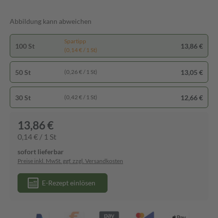
Abbildung kann abweichen
Spartipp
100 St
13,86 €
(0,14 € / 1 St)
50 St
13,05 €
(0,26 € / 1 St)
30 St
12,66 €
(0,42 € / 1 St)
13,86 €
0,14 € / 1 St
sofort lieferbar
Preise inkl. MwSt. ggf. zzgl. Versandkosten
E-Rezept einlösen