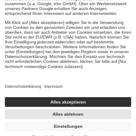
Verordnung.
Um das Engagement der Versicherten für ihre eigene Gesundheit zu
stärken und die besondere Stellung der Familie zu unterstützen,
fallen
keine Zuzahlungen
an bei:
• Kindern und Jugendlichen bis zum vollendeten 18. Lebensjahr
mit Ausnahme der Fahrkosten
• Untersuchungen zur Vorsorge und Früherkennung, die von der
GKV getragen werden
• empfohlenen Schutzimpfungen
• Harn- und Blutteststreifen
Wir nutzen Trusted Shops als unabhängigen Dienstleister für die
Einholung von Bewertungen. Trusted Shops hat Maßnahmen
getroffen, um sicherzustellen, dass es sich um echte Bewertungen
handelt. Mehr Informationen findest du hier:
https://help.etrusted.com/hc/de/articles/4419944605341
Einige Bilder und Inhalte wurden unter Zuhilfenahme künstlicher
Intelligenz erstellt.