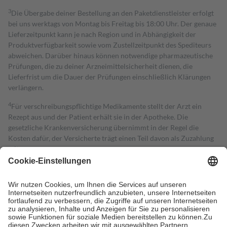
3
Die Übergabe deiner Bestellung an den Paketdienstleister erfolgt
bei uns werktags von Montag bis Freitag bis 18:00 Uhr. Der genaue
Lieferzeitpunkt kann je nach Region und in Abhängigkeit der
Produktverfügbarkeit sowie vom Zustellzeitpunkt des Spediteurs
abweichen. Darüber hinaus können notwendige pharmazeutische
Prüfungen, die zu deiner Arzneimittelsicherheit dienen, die
Lieferfrist um die Dauer der Prüfungen einschließlich Klärungen
verlängern.
4
Für verschreibungspflichtige Medikamente stellt der Arzt ein
Rezept aus und der Patient erhält sie in der Apotheke. Die
gesetzliche Krankenversicherung übernimmt in der Regel die
Kosten dafür, der Versicherte trägt einen Teil davon als Zuzahlung
mit.
Grundsätzlich leisten Mitglieder Zuzahlungen in Höhe von zehn
Prozent des Abgabepreises,
mindestens
jedoch
fünf Euro
und
höchstens zehn Euro.
Es sind jedoch nie mehr als die tatsächlichen
Kosten der Leistung zu entrichten.
Diese Regeln gelten grundsätzlich auch für Online-Apotheken.
Bei Heilmitteln und häuslicher Krankenpflege beträgt die
Zuzahlung zehn Prozent der Kosten sowie zehn Euro je