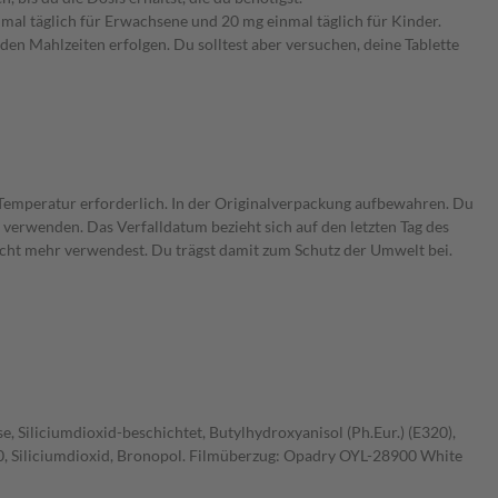
mal täglich für Erwachsene und 20 mg einmal täglich für Kinder.
den Mahlzeiten erfolgen. Du solltest aber versuchen, deine Tablette
 Temperatur erforderlich. In der Originalverpackung aufbewahren. Du
erwenden. Das Verfalldatum bezieht sich auf den letzten Tag des
icht mehr verwendest. Du trägst damit zum Schutz der Umwelt bei.
e, Siliciumdioxid-beschichtet, Butylhydroxyanisol (Ph.Eur.) (E320),
0, Siliciumdioxid, Bronopol. Filmüberzug: Opadry OYL-28900 White