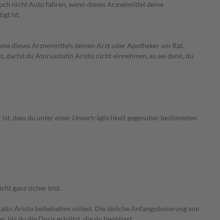
och nicht Auto fahren, wenn dieses Arzneimittel deine
gt ist.
ahme dieses Arzneimittels deinen Arzt oder Apotheker um Rat.
 darfst du Atorvastatin Aristo nicht einnehmen, es sei denn, du
 ist, dass du unter einer Unverträglichkeit gegenüber bestimmten
ht ganz sicher bist.
tin Aristo beibehalten sollest. Die übliche Anfangsdosierung von
bis du die Dosis erhältst, die du benötigst.