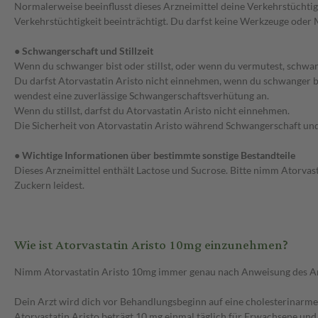
Normalerweise beeinflusst dieses Arzneimittel deine Verkehrstüchtig
Verkehrstüchtigkeit beeinträchtigt. Du darfst keine Werkzeuge oder M
● Schwangerschaft und Stillzeit
Wenn du schwanger bist oder stillst, oder wenn du vermutest, schwan
Du darfst Atorvastatin Aristo nicht einnehmen, wenn du schwanger bi
wendest eine zuverlässige Schwangerschaftsverhütung an.
Wenn du stillst, darfst du Atorvastatin Aristo nicht einnehmen.
Die Sicherheit von Atorvastatin Aristo während Schwangerschaft und 
● Wichtige Informationen über bestimmte sonstige Bestandteile
Dieses Arzneimittel enthält Lactose und Sucrose. Bitte nimm Atorvast
Zuckern leidest.
Wie ist Atorvastatin Aristo 10mg einzunehmen?
Nimm Atorvastatin Aristo 10mg immer genau nach Anweisung des Arztes
Dein Arzt wird dich vor Behandlungsbeginn auf eine cholesterinarme
Atorvastatin Aristo beträgt 10 mg einmal täglich für Erwachsene und 