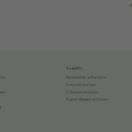
e
So geht's
nto
Newsletter anfordern
Freunde werben
gen
E-Rezept einlösen
Papier Rezept einlösen
g