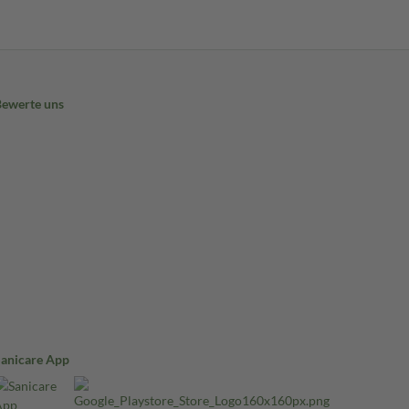
Bewerte uns
Sanicare App