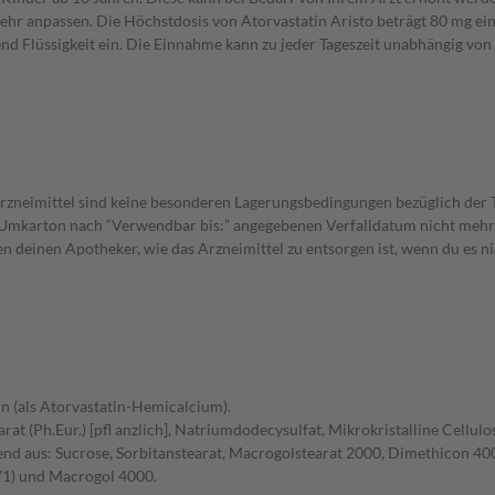
hr anpassen. Die Höchstdosis von Atorvastatin Aristo beträgt 80 mg ein
nd Flüssigkeit ein. Die Einnahme kann zu jeder Tageszeit unabhängig von 
 Arzneimittel sind keine besonderen Lagerungsbedingungen bezüglich der
 Umkarton nach “Verwendbar bis:” angegebenen Verfalldatum nicht mehr v
 deinen Apotheker, wie das Arzneimittel zu entsorgen ist, wenn du es n
in (als Atorvastatin-Hemicalcium).
 (Ph.Eur.) [pfl anzlich], Natriumdodecysulfat, Mikrokristalline Cellulos
d aus: Sucrose, Sorbitanstearat, Macrogolstearat 2000, Dimethicon 40
71) und Macrogol 4000.