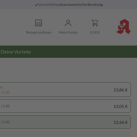
persönliche
pharmazeutische Beratung
Rezept einlösen
Mein Konto
0,00 €
Deine Vorteile
pp
13,86 €
/ 1 St)
13,05 €
/ 1 St)
12,66 €
/ 1 St)