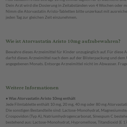
Dein Arzt wird die Dosierung in Zeitabständen von 4 Wochen oder me
Nimm die Atorvastatin Aristo-Tabletten bitte unzerkaut mit ausreiche
jeden Tag zur gleichen Zeit einzunehmen.
Wie ist Atorvastatin Aristo 10mg aufzubewahren?
Bewahre dieses Arzneimittel für Kinder unzugänglich auf. Für diese
darfst dieses Arzneimittel nach dem auf der Blisterpackung und dem
angegebenen Monats. Entsorge Arzneimittel nicht im Abwasser. Fragen
Weitere Informationen
• Was Atorvastatin Aristo 10mg enthält
Jede Filmtablette enthält 10 mg, 20 mg, 40 mg oder 80 mg Atorvastat
Die sonstigen Bestandteile sind: Lactose-Monohydrat, Magnesiumstearat
Crospovidon (Typ A), Natriumhydrogencarbonat, Sinespum C bestehen
bestehend aus: Lactose-Monohydrat, Hypromellose, Titandioxid (E 1