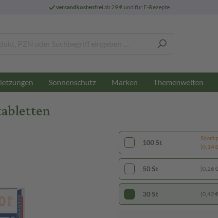
versandkostenfrei
ab 29 € und für E-Rezepte
letzungen
Sonnenschutz
Marken
Themenwelten
tabletten
Sparti
100 St
(0,14 € 
50 St
(0,26 € 
30 St
(0,42 € 