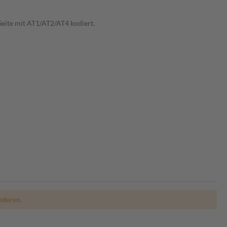
Seite mit AT1/AT2/AT4 kodiert.
nderen.