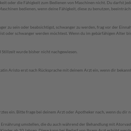
keit oder die Fähigkeit zum Bedienen von Maschinen nicht. Du darfst jed
aschinen bedienen, wenn deine Fähigkeit, diese zu benutzen, beeinträchti
ger zu sein oder beabsichtigst, schwanger zu werden, frag vor der Einn
st oder schwanger werden möchtest. Wenn du im gebärfähigen Alter bist,
Stillzeit wurde bisher nicht nachgewiesen.
atin Aristo erst nach Rücksprache mit deinem Arzt ein, wenn dir bekannt
 ein. Bitte frage bei deinem Arzt oder Apotheker nach, wenn du dir nic
 Ernährung umstellen, die du auch während der Behandlung mit Atorvasta
Kinder ab 10 Jahren. Diese kann bei Bedarf von Ihrem Arzt erhöht werden, 