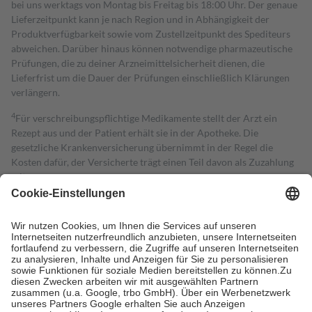
bei uns werktags von Montag bis Freitag bis 18:00 Uhr. Der genaue
Lieferzeitpunkt kann je nach Region und in Abhängigkeit der
Produktverfügbarkeit sowie vom Zustellzeitpunkt des Spediteurs
abweichen. Darüber hinaus können notwendige pharmazeutische
Prüfungen, die zu deiner Arzneimittelsicherheit dienen, die
Lieferfrist um die Dauer der Prüfungen einschließlich Klärungen
verlängern.
4
Für verschreibungspflichtige Medikamente stellt der Arzt ein
Rezept aus und der Patient erhält sie in der Apotheke. Die
gesetzliche Krankenversicherung übernimmt in der Regel die
Kosten dafür, der Versicherte trägt einen Teil davon als Zuzahlung
mit.
Grundsätzlich leisten Mitglieder Zuzahlungen in Höhe von zehn
Prozent des Abgabepreises,
mindestens
jedoch
fünf Euro
und
höchstens zehn Euro.
Es sind jedoch nie mehr als die tatsächlichen
Kosten der Leistung zu entrichten.
Diese Regeln gelten grundsätzlich auch für Online-Apotheken.
Bei Heilmitteln und häuslicher Krankenpflege beträgt die
Zuzahlung zehn Prozent der Kosten sowie zehn Euro je
Verordnung.
Um das Engagement der Versicherten für ihre eigene Gesundheit zu