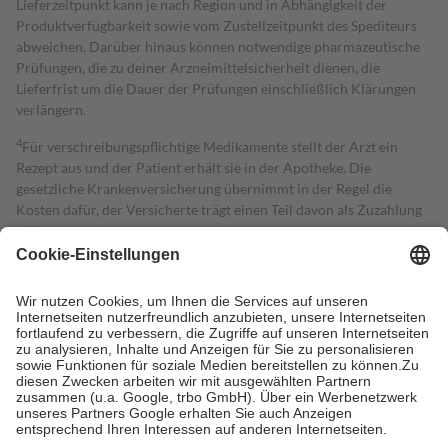
Lieferzeitpunkt kann je nach Region und in Abhängigkeit der
Produktverfügbarkeit sowie vom Zustellzeitpunkt des Spediteurs
abweichen. Darüber hinaus können notwendige pharmazeutische
Prüfungen, die zu deiner Arzneimittelsicherheit dienen, die
Lieferfrist um die Dauer der Prüfungen einschließlich Klärungen
verlängern.
4
Für verschreibungspflichtige Medikamente stellt der Arzt ein
Rezept aus und der Patient erhält sie in der Apotheke. Die
gesetzliche Krankenversicherung übernimmt in der Regel die
Kosten dafür, der Versicherte trägt einen Teil davon als Zuzahlung
mit.
Grundsätzlich leisten Mitglieder Zuzahlungen in Höhe von zehn
Prozent des Abgabepreises,
mindestens
jedoch
fünf Euro
und
höchstens zehn Euro.
Es sind jedoch nie mehr als die tatsächlichen
Kosten der Leistung zu entrichten.
Diese Regeln gelten grundsätzlich auch für Online-Apotheken.
Bei Heilmitteln und häuslicher Krankenpflege beträgt die
Zuzahlung zehn Prozent der Kosten sowie zehn Euro je
Verordnung.
Um das Engagement der Versicherten für ihre eigene Gesundheit zu
stärken und die besondere Stellung der Familie zu unterstützen,