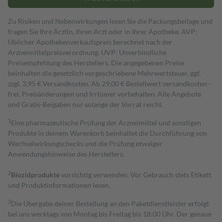
Zu Risiken und Nebenwirkungen lesen Sie die Packungsbeilage und
fragen Sie Ihre Ärztin, Ihren Arzt oder in Ihrer Apotheke. AVP:
Üblicher Apothekenverkaufspreis berechnet nach der
Arzneimittelpreisverordnung. UVP: Unverbindliche
Preisempfehlung des Herstellers. Die angegebenen Preise
beinhalten die gesetzlich vorgeschriebene Mehrwertsteuer, ggf.
zzgl. 3,95 € Versandkosten. Ab 29,00 € Bestell­wert versand­kosten­
frei. Preisänderungen und Irrtümer vorbehalten. Alle Angebote
und Gratis-Beigaben nur solange der Vorrat reicht.
1
Eine pharmazeutische Prüfung der Arzneimittel und sonstigen
Produkte in deinem Warenkorb beinhaltet die Durchführung von
Wechselwirkungschecks und die Prüfung etwaiger
Anwendungshinweise des Herstellers.
2
Biozidprodukte
vorsichtig verwenden. Vor Gebrauch stets Etikett
und Produktinformationen lesen.
3
Die Übergabe deiner Bestellung an den Paketdienstleister erfolgt
bei uns werktags von Montag bis Freitag bis 18:00 Uhr. Der genaue