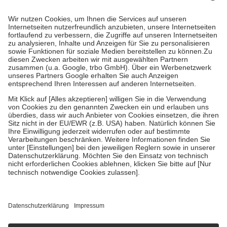
Prozent des Abgabepreises,
mindestens
jedoch
fünf Euro
und
höchstens zehn Euro.
Es sind jedoch nie mehr als die tatsächlichen
Kosten der Leistung zu entrichten.
Diese Regeln gelten grundsätzlich auch für Online-Apotheken.
Bei Heilmitteln und häuslicher Krankenpflege beträgt die
Zuzahlung zehn Prozent der Kosten sowie zehn Euro je
Verordnung.
Um das Engagement der Versicherten für ihre eigene Gesundheit zu
stärken und die besondere Stellung der Familie zu unterstützen,
fallen
keine Zuzahlungen
an bei:
• Kindern und Jugendlichen bis zum vollendeten 18. Lebensjahr
mit Ausnahme der Fahrkosten
• Untersuchungen zur Vorsorge und Früherkennung, die von der
GKV getragen werden
• empfohlenen Schutzimpfungen
• Harn- und Blutteststreifen
Wir nutzen Trusted Shops als unabhängigen Dienstleister für die
Einholung von Bewertungen. Trusted Shops hat Maßnahmen
getroffen, um sicherzustellen, dass es sich um echte Bewertungen
handelt. Mehr Informationen findest du hier:
https://help.etrusted.com/hc/de/articles/4419944605341