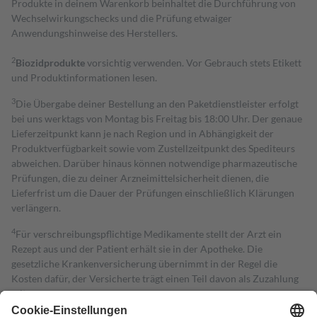
Produkte in deinem Warenkorb beinhaltet die Durchführung von
Wechselwirkungschecks und die Prüfung etwaiger
Anwendungshinweise des Herstellers.
2
Biozidprodukte
vorsichtig verwenden. Vor Gebrauch stets Etikett
und Produktinformationen lesen.
3
Die Übergabe deiner Bestellung an den Paketdienstleister erfolgt
bei uns werktags von Montag bis Freitag bis 18:00 Uhr. Der genaue
Lieferzeitpunkt kann je nach Region und in Abhängigkeit der
Produktverfügbarkeit sowie vom Zustellzeitpunkt des Spediteurs
abweichen. Darüber hinaus können notwendige pharmazeutische
Prüfungen, die zu deiner Arzneimittelsicherheit dienen, die
Lieferfrist um die Dauer der Prüfungen einschließlich Klärungen
verlängern.
4
Für verschreibungspflichtige Medikamente stellt der Arzt ein
Rezept aus und der Patient erhält sie in der Apotheke. Die
gesetzliche Krankenversicherung übernimmt in der Regel die
Kosten dafür, der Versicherte trägt einen Teil davon als Zuzahlung
mit.
Grundsätzlich leisten Mitglieder Zuzahlungen in Höhe von zehn