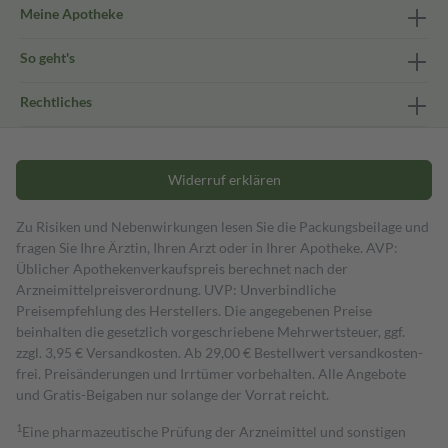
Meine Apotheke
So geht's
Rechtliches
Widerruf erklären
Zu Risiken und Nebenwirkungen lesen Sie die Packungsbeilage und
fragen Sie Ihre Ärztin, Ihren Arzt oder in Ihrer Apotheke. AVP:
Üblicher Apothekenverkaufspreis berechnet nach der
Arzneimittelpreisverordnung. UVP: Unverbindliche
Preisempfehlung des Herstellers. Die angegebenen Preise
beinhalten die gesetzlich vorgeschriebene Mehrwertsteuer, ggf.
zzgl. 3,95 € Versandkosten. Ab 29,00 € Bestell­wert versand­kosten­
frei. Preisänderungen und Irrtümer vorbehalten. Alle Angebote
und Gratis-Beigaben nur solange der Vorrat reicht.
1
Eine pharmazeutische Prüfung der Arzneimittel und sonstigen