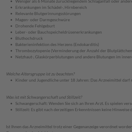
Weniger als 6 Monate zurückliegendem Schlaganfall oder ander
Erkrankungen im Schädel-, Hirnbereich
Relevante Blutgerinnungsstörungen
Magen- oder Darmgeschwüre
Drohende Fehlgeburt
Leber- oder Bauchspeicheldrüsenerkrankungen
Bluthochdruck
Bakterieninfektion des Herzens (Endokarditis)
Thrombozytopenie (Verminderung der Anzahl der Blutplättchen
Netzhaut-, Glaskörperblutungen und andere Blutungen im inne
Welche Altersgruppe ist zu beachten?
Kinder und Jugendliche unter 18 Jahren: Das Arzneimittel darf
Was ist mit Schwangerschaft und Stillzeit?
Schwangerschaft: Wenden Sie sich an Ihren Arzt. Es spielen ve
Stillzeit: Es gibt nach derzeitigen Erkenntnissen keine Hinweise
Ist Ihnen das Arzneimittel trotz einer Gegenanzeige verordnet worden