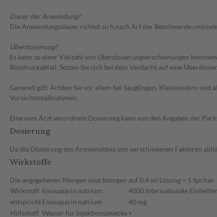
Dauer der Anwendung?
Die Anwendungsdauer richtet sich nach Art der Beschwerde und/ode
Überdosierung?
Es kann zu einer Vielzahl von Überdosierungserscheinungen kommen
Blutdruckabfall. Setzen Sie sich bei dem Verdacht auf eine Überdosi
Generell gilt: Achten Sie vor allem bei Säuglingen, Kleinkindern un
Vorsichtsmaßnahmen.
Eine vom Arzt verordnete Dosierung kann von den Angaben der Packun
Dosierung
Da die Dosierung des Arzneimittels von verschiedenen Faktoren abhäng
Wirkstoffe
Die angegebenen Mengen sind bezogen auf 0,4 ml Lösung = 1 Spritze
Wirkstoff
Enoxaparin natrium
4000 Internationale Einheiten
entspricht
Enoxaparin natrium
40 mg
Hilfsstoff
Wasser für Injektionszwecke
+