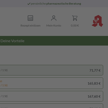
persönliche
pharmazeutische Beratung
Rezept einlösen
Mein Konto
0,00 €
Deine Vorteile
71,77 €
/ 1 St)
pp
165,83 €
/ 1 St)
167,60 €
/ 1 St)