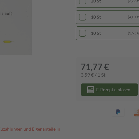
20 St
(3,66 € 
10 St
(4,01 € 
10 St
(3,95 € 
71,77 €
3,59 € / 1 St
E-Rezept einlösen
Zuzahlungen und Eigenanteile in