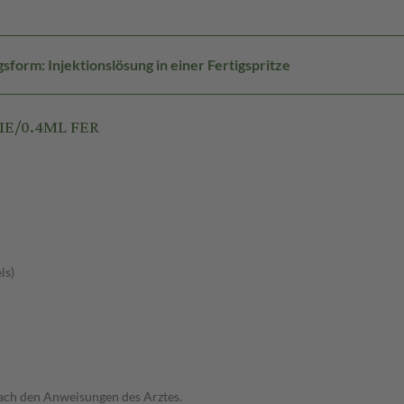
form: Injektionslösung in einer Fertigspritze
0IE/0.4ML FER
ls)
ach den Anweisungen des Arztes.