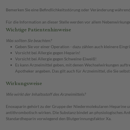
Bemerken Sie eine Befindlichkeitsstörung oder Veränderung während 
Für die Information an dieser Stelle werden vor allem Nebenwirkunge
Wichtige Patientenhinweise
Was sollten Sie beachten?
Geben Sie vor einer Operation - dazu zählen auch kleinere Eingr
Vorsicht bei Allergie gegen Heparin!
Vorsicht bei Allergie gegen Schweine-Eiweiß!
Es kann Arzneimittel geben, mit denen Wechselwirkungen auftret
Apotheker angeben. Das gilt auch für Arzneimittel, die Sie selb
Wirkungsweise
Wie wirkt der Inhaltsstoff des Arzneimittels?
Enoxaparin gehört zu der Gruppe der Niedermolekularen Heparine u
antithrombotisch wirken. Die Substanz bindet an physiologisches 
Standardheparin vorwiegend den Blutgerinnungsfaktor Xa.