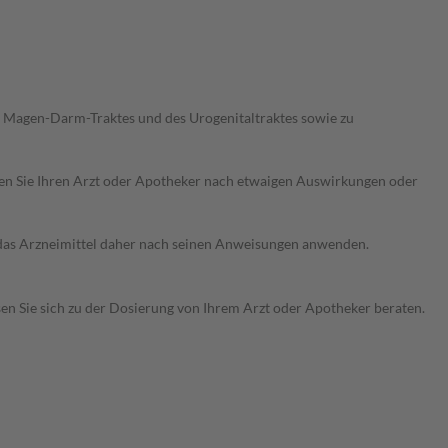
 Magen-Darm-Traktes und des Urogenitaltraktes sowie zu
ragen Sie Ihren Arzt oder Apotheker nach etwaigen Auswirkungen oder
e das Arzneimittel daher nach seinen Anweisungen anwenden.
sen Sie sich zu der Dosierung von Ihrem Arzt oder Apotheker beraten.