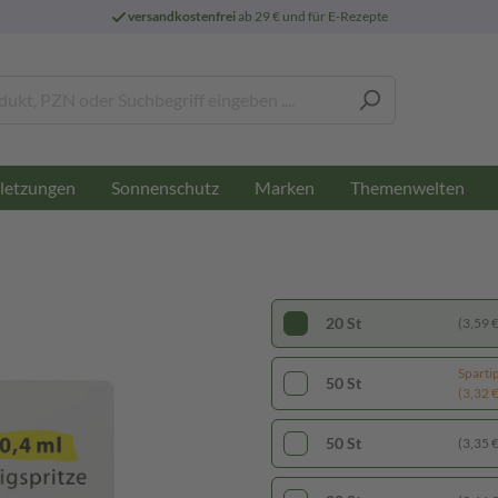
versandkostenfrei
ab 29 € und für E-Rezepte
letzungen
Sonnenschutz
Marken
Themenwelten
20 St
(3,59 € 
Sparti
50 St
(3,32 € 
50 St
(3,35 € 