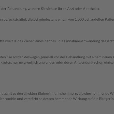
der Behandlung, wenden Sie sich an Ihren Arzt oder Apotheker.
n berücksichtigt, die bei mindestens einem von 1.000 behandelten Patien
iffe wie z.B. das Ziehen eines Zahnes - die Einnahme/Anwendung des Arznei
en. Sie sollten deswegen generell vor der Behandlung mit einem neuen A
st kaufen, nur gelegentlich anwenden oder deren Anwendung schon einige 
nd zählt zu den direkten Blutgerinnungshemmern, die eine hemmende W
Antithrombin und verstärkt so dessen hemmende Wirkung auf die Blutger