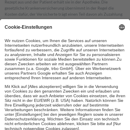
Rezept aus und der Patient erhält sie in der Apotheke. Die
gesetzliche Krankenversicherung übernimmt in der Regel die
Kosten dafür, der Versicherte trägt einen Teil davon als Zuzahlung
mit.
Grundsätzlich leisten Mitglieder Zuzahlungen in Höhe von zehn
Prozent des Abgabepreises,
mindestens
jedoch
fünf Euro
und
höchstens zehn Euro.
Es sind jedoch nie mehr als die tatsächlichen
Kosten der Leistung zu entrichten.
Diese Regeln gelten grundsätzlich auch für Online-Apotheken.
Bei Heilmitteln und häuslicher Krankenpflege beträgt die
Zuzahlung zehn Prozent der Kosten sowie zehn Euro je
Verordnung.
Um das Engagement der Versicherten für ihre eigene Gesundheit zu
stärken und die besondere Stellung der Familie zu unterstützen,
fallen
keine Zuzahlungen
an bei:
• Kindern und Jugendlichen bis zum vollendeten 18. Lebensjahr
mit Ausnahme der Fahrkosten
• Untersuchungen zur Vorsorge und Früherkennung, die von der
GKV getragen werden
• empfohlenen Schutzimpfungen
• Harn- und Blutteststreifen