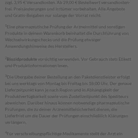
zzgl. 3,95 € Versandkosten. Ab 29,00 € Bestell­wert versand­kosten­
frei. Preisänderungen und Irrtümer vorbehalten. Alle Angebote
und Gratis-Beigaben nur solange der Vorrat reicht.
1
Eine pharmazeutische Prüfung der Arzneimittel und sonstigen
Produkte in deinem Warenkorb beinhaltet die Durchführung von
Wechselwirkungschecks und die Prüfung etwaiger
Anwendungshinweise des Herstellers.
2
Biozidprodukte
vorsichtig verwenden. Vor Gebrauch stets Etikett
und Produktinformationen lesen.
3
Die Übergabe deiner Bestellung an den Paketdienstleister erfolgt
bei uns werktags von Montag bis Freitag bis 18:00 Uhr. Der genaue
Lieferzeitpunkt kann je nach Region und in Abhängigkeit der
Produktverfügbarkeit sowie vom Zustellzeitpunkt des Spediteurs
abweichen. Darüber hinaus können notwendige pharmazeutische
Prüfungen, die zu deiner Arzneimittelsicherheit dienen, die
Lieferfrist um die Dauer der Prüfungen einschließlich Klärungen
verlängern.
4
Für verschreibungspflichtige Medikamente stellt der Arzt ein