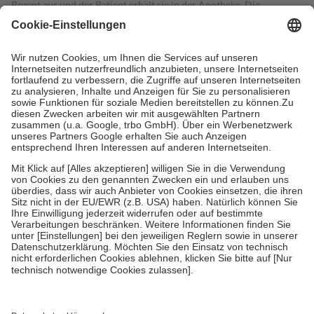
Rezept aus und der Patient erhält sie in der Apotheke. Die
gesetzliche Krankenversicherung übernimmt in der Regel die
Kosten dafür, der Versicherte trägt einen Teil davon als Zuzahlung
mit.
Grundsätzlich leisten Mitglieder Zuzahlungen in Höhe von zehn
Prozent des Abgabepreises,
mindestens
jedoch
fünf Euro
und
höchstens zehn Euro.
Es sind jedoch nie mehr als die tatsächlichen
Kosten der Leistung zu entrichten.
Diese Regeln gelten grundsätzlich auch für Online-Apotheken.
Bei Heilmitteln und häuslicher Krankenpflege beträgt die
Zuzahlung zehn Prozent der Kosten sowie zehn Euro je
Verordnung.
Um das Engagement der Versicherten für ihre eigene Gesundheit zu
stärken und die besondere Stellung der Familie zu unterstützen,
fallen
keine Zuzahlungen
an bei:
• Kindern und Jugendlichen bis zum vollendeten 18. Lebensjahr
mit Ausnahme der Fahrkosten
• Untersuchungen zur Vorsorge und Früherkennung, die von der
GKV getragen werden
• empfohlenen Schutzimpfungen
• Harn- und Blutteststreifen