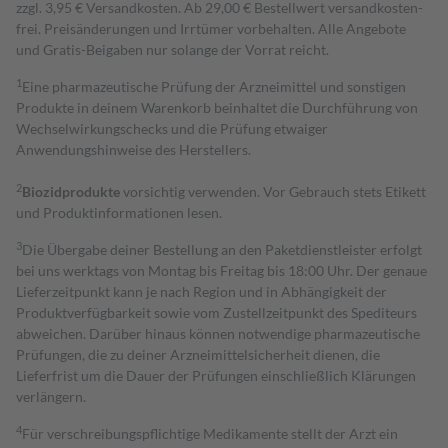
zzgl. 3,95 € Versandkosten. Ab 29,00 € Bestell­wert versand­kosten­
frei. Preisänderungen und Irrtümer vorbehalten. Alle Angebote
und Gratis-Beigaben nur solange der Vorrat reicht.
1
Eine pharmazeutische Prüfung der Arzneimittel und sonstigen
Produkte in deinem Warenkorb beinhaltet die Durchführung von
Wechselwirkungschecks und die Prüfung etwaiger
Anwendungshinweise des Herstellers.
2
Biozidprodukte
vorsichtig verwenden. Vor Gebrauch stets Etikett
und Produktinformationen lesen.
3
Die Übergabe deiner Bestellung an den Paketdienstleister erfolgt
bei uns werktags von Montag bis Freitag bis 18:00 Uhr. Der genaue
Lieferzeitpunkt kann je nach Region und in Abhängigkeit der
Produktverfügbarkeit sowie vom Zustellzeitpunkt des Spediteurs
abweichen. Darüber hinaus können notwendige pharmazeutische
Prüfungen, die zu deiner Arzneimittelsicherheit dienen, die
Lieferfrist um die Dauer der Prüfungen einschließlich Klärungen
verlängern.
4
Für verschreibungspflichtige Medikamente stellt der Arzt ein