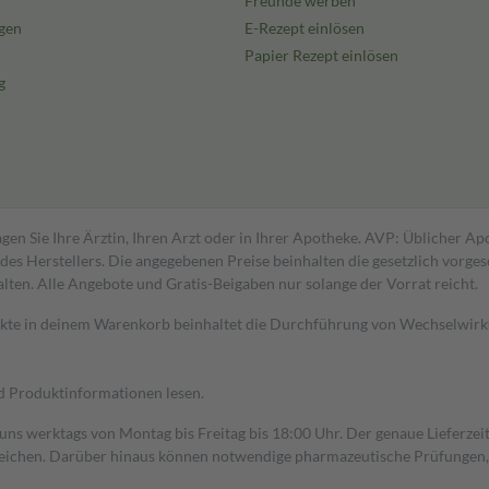
Freunde werben
gen
E-Rezept einlösen
Papier Rezept einlösen
g
gen Sie Ihre Ärztin, Ihren Arzt oder in Ihrer Apotheke. AVP: Üblicher A
s Herstellers. Die angegebenen Preise beinhalten die gesetzlich vorgesc
alten. Alle Angebote und Gratis-Beigaben nur solange der Vorrat reicht.
dukte in deinem Warenkorb beinhaltet die Durchführung von Wechselwir
nd Produktinformationen lesen.
 uns werktags von Montag bis Freitag bis 18:00 Uhr. Der genaue Lieferze
ichen. Darüber hinaus können notwendige pharmazeutische Prüfungen, die