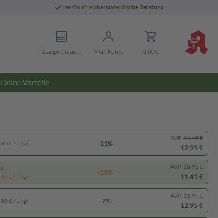
persönliche
pharmazeutische Beratung
Rezept einlösen
Mein Konto
0,00 €
Deine Vorteile
AVP:
14,45 €
-11%
00 € / 1 kg)
12,91 €
AVP:
13,95 €
pp
-18%
11,41 €
00 € / 1 kg)
AVP:
13,95 €
-7%
00 € / 1 kg)
12,95 €