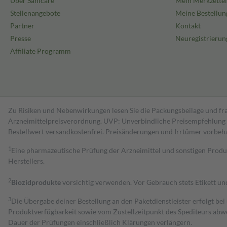
Über Sanicare
Mein Merkzettel
Stellenangebote
Meine Bestellun
Partner
Kontakt
Presse
Neuregistrierun
Affiliate Programm
Zu Risiken und Nebenwirkungen lesen Sie die Packungsbeilage und fra
Arzneimittelpreisverordnung. UVP: Unverbindliche Preisempfehlung de
Bestell­wert versand­kosten­frei. Preisänderungen und Irrtümer vorbeh
1
Eine pharmazeutische Prüfung der Arzneimittel und sonstigen Pro
Herstellers.
2
Biozidprodukte
vorsichtig verwenden. Vor Gebrauch stets Etikett u
3
Die Übergabe deiner Bestellung an den Paketdienstleister erfolgt bei
Produktverfügbarkeit sowie vom Zustellzeitpunkt des Spediteurs abwe
Dauer der Prüfungen einschließlich Klärungen verlängern.