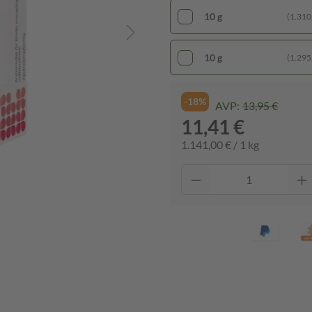
10 g
(1.310,
10 g
(1.295,
-18%
AVP:
13,95 €
11,41 €
1.141,00 € / 1 kg