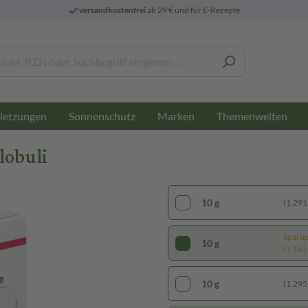
versandkostenfrei
ab 29 € und für E-Rezepte
letzungen
Sonnenschutz
Marken
Themenwelten
lobuli
10 g
(1.291,
Sparti
10 g
(1.141,
10 g
(1.295,