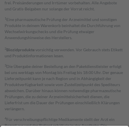
frei. Preisänderungen und Irrtümer vorbehalten. Alle Angebote
und Gratis-Beigaben nur solange der Vorrat reicht.
1
Eine pharmazeutische Prüfung der Arzneimittel und sonstigen
Produkte in deinem Warenkorb beinhaltet die Durchführung von
Wechselwirkungschecks und die Prüfung etwaiger
Anwendungshinweise des Herstellers.
2
Biozidprodukte
vorsichtig verwenden. Vor Gebrauch stets Etikett
und Produktinformationen lesen.
3
Die Übergabe deiner Bestellung an den Paketdienstleister erfolgt
bei uns werktags von Montag bis Freitag bis 18:00 Uhr. Der genaue
Lieferzeitpunkt kann je nach Region und in Abhängigkeit der
Produktverfügbarkeit sowie vom Zustellzeitpunkt des Spediteurs
abweichen. Darüber hinaus können notwendige pharmazeutische
Prüfungen, die zu deiner Arzneimittelsicherheit dienen, die
Lieferfrist um die Dauer der Prüfungen einschließlich Klärungen
verlängern.
4
Für verschreibungspflichtige Medikamente stellt der Arzt ein
Rezept aus und der Patient erhält sie in der Apotheke. Die