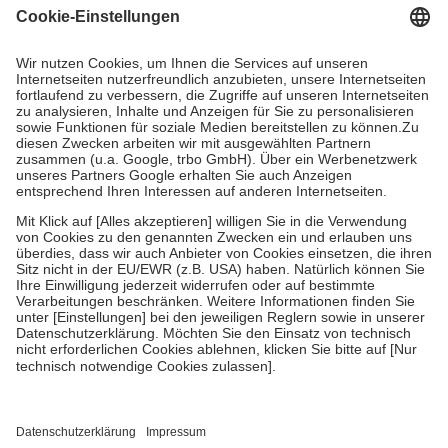
gesetzliche Krankenversicherung übernimmt in der Regel die
Kosten dafür, der Versicherte trägt einen Teil davon als Zuzahlung
mit.
Grundsätzlich leisten Mitglieder Zuzahlungen in Höhe von zehn
Prozent des Abgabepreises,
mindestens
jedoch
fünf Euro
und
höchstens zehn Euro.
Es sind jedoch nie mehr als die tatsächlichen
Kosten der Leistung zu entrichten.
Diese Regeln gelten grundsätzlich auch für Online-Apotheken.
Bei Heilmitteln und häuslicher Krankenpflege beträgt die
Zuzahlung zehn Prozent der Kosten sowie zehn Euro je
Verordnung.
Um das Engagement der Versicherten für ihre eigene Gesundheit zu
stärken und die besondere Stellung der Familie zu unterstützen,
fallen
keine Zuzahlungen
an bei:
• Kindern und Jugendlichen bis zum vollendeten 18. Lebensjahr
mit Ausnahme der Fahrkosten
• Untersuchungen zur Vorsorge und Früherkennung, die von der
GKV getragen werden
• empfohlenen Schutzimpfungen
• Harn- und Blutteststreifen
Wir nutzen Trusted Shops als unabhängigen Dienstleister für die