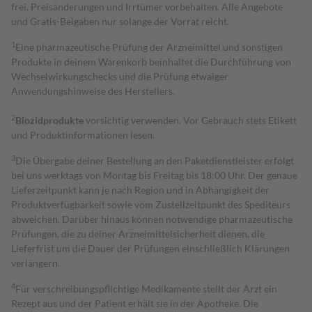
frei. Preisänderungen und Irrtümer vorbehalten. Alle Angebote
und Gratis-Beigaben nur solange der Vorrat reicht.
1
Eine pharmazeutische Prüfung der Arzneimittel und sonstigen
Produkte in deinem Warenkorb beinhaltet die Durchführung von
Wechselwirkungschecks und die Prüfung etwaiger
Anwendungshinweise des Herstellers.
2
Biozidprodukte
vorsichtig verwenden. Vor Gebrauch stets Etikett
und Produktinformationen lesen.
3
Die Übergabe deiner Bestellung an den Paketdienstleister erfolgt
bei uns werktags von Montag bis Freitag bis 18:00 Uhr. Der genaue
Lieferzeitpunkt kann je nach Region und in Abhängigkeit der
Produktverfügbarkeit sowie vom Zustellzeitpunkt des Spediteurs
abweichen. Darüber hinaus können notwendige pharmazeutische
Prüfungen, die zu deiner Arzneimittelsicherheit dienen, die
Lieferfrist um die Dauer der Prüfungen einschließlich Klärungen
verlängern.
4
Für verschreibungspflichtige Medikamente stellt der Arzt ein
Rezept aus und der Patient erhält sie in der Apotheke. Die