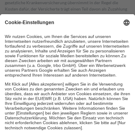
gesetzliche Krankenversicherung übernimmt in der Regel die
Kosten dafür, der Versicherte trägt einen Teil davon als Zuzahlung
mit.
Grundsätzlich leisten Mitglieder Zuzahlungen in Höhe von zehn
Prozent des Abgabepreises,
mindestens
jedoch
fünf Euro
und
höchstens zehn Euro.
Es sind jedoch nie mehr als die tatsächlichen
Kosten der Leistung zu entrichten.
Diese Regeln gelten grundsätzlich auch für Online-Apotheken.
Bei Heilmitteln und häuslicher Krankenpflege beträgt die
Zuzahlung zehn Prozent der Kosten sowie zehn Euro je
Verordnung.
Um das Engagement der Versicherten für ihre eigene Gesundheit zu
stärken und die besondere Stellung der Familie zu unterstützen,
fallen
keine Zuzahlungen
an bei:
• Kindern und Jugendlichen bis zum vollendeten 18. Lebensjahr
mit Ausnahme der Fahrkosten
• Untersuchungen zur Vorsorge und Früherkennung, die von der
GKV getragen werden
• empfohlenen Schutzimpfungen
• Harn- und Blutteststreifen
Wir nutzen Trusted Shops als unabhängigen Dienstleister für die