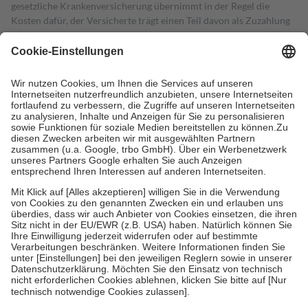
gesetzliche Krankenversicherung übernimmt in der Regel die
Kosten dafür, der Versicherte trägt einen Teil davon als Zuzahlung
mit.
Grundsätzlich leisten Mitglieder Zuzahlungen in Höhe von zehn
Prozent des Abgabepreises,
mindestens
jedoch
fünf Euro
und
höchstens zehn Euro.
Es sind jedoch nie mehr als die tatsächlichen
Kosten der Leistung zu entrichten.
Diese Regeln gelten grundsätzlich auch für Online-Apotheken.
Bei Heilmitteln und häuslicher Krankenpflege beträgt die
Zuzahlung zehn Prozent der Kosten sowie zehn Euro je
Verordnung.
Um das Engagement der Versicherten für ihre eigene Gesundheit zu
stärken und die besondere Stellung der Familie zu unterstützen,
fallen
keine Zuzahlungen
an bei:
• Kindern und Jugendlichen bis zum vollendeten 18. Lebensjahr
mit Ausnahme der Fahrkosten
• Untersuchungen zur Vorsorge und Früherkennung, die von der
GKV getragen werden
• empfohlenen Schutzimpfungen
• Harn- und Blutteststreifen
Wir nutzen Trusted Shops als unabhängigen Dienstleister für die