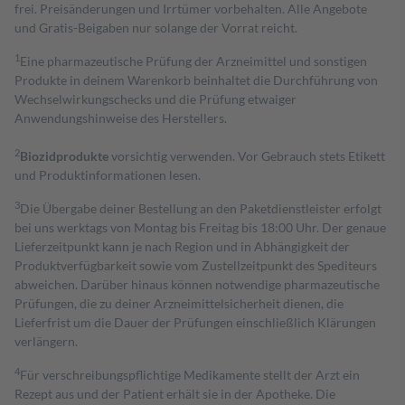
frei. Preisänderungen und Irrtümer vorbehalten. Alle Angebote
und Gratis-Beigaben nur solange der Vorrat reicht.
1
Eine pharmazeutische Prüfung der Arzneimittel und sonstigen
Produkte in deinem Warenkorb beinhaltet die Durchführung von
Wechselwirkungschecks und die Prüfung etwaiger
Anwendungshinweise des Herstellers.
2
Biozidprodukte
vorsichtig verwenden. Vor Gebrauch stets Etikett
und Produktinformationen lesen.
3
Die Übergabe deiner Bestellung an den Paketdienstleister erfolgt
bei uns werktags von Montag bis Freitag bis 18:00 Uhr. Der genaue
Lieferzeitpunkt kann je nach Region und in Abhängigkeit der
Produktverfügbarkeit sowie vom Zustellzeitpunkt des Spediteurs
abweichen. Darüber hinaus können notwendige pharmazeutische
Prüfungen, die zu deiner Arzneimittelsicherheit dienen, die
Lieferfrist um die Dauer der Prüfungen einschließlich Klärungen
verlängern.
4
Für verschreibungspflichtige Medikamente stellt der Arzt ein
Rezept aus und der Patient erhält sie in der Apotheke. Die