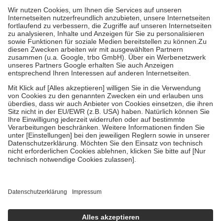
mit.
Grundsätzlich leisten Mitglieder Zuzahlungen in Höhe von zehn
Prozent des Abgabepreises,
mindestens
jedoch
fünf Euro
und
höchstens zehn Euro.
Es sind jedoch nie mehr als die tatsächlichen
Kosten der Leistung zu entrichten.
Diese Regeln gelten grundsätzlich auch für Online-Apotheken.
Bei Heilmitteln und häuslicher Krankenpflege beträgt die
Zuzahlung zehn Prozent der Kosten sowie zehn Euro je
Verordnung.
Um das Engagement der Versicherten für ihre eigene Gesundheit zu
stärken und die besondere Stellung der Familie zu unterstützen,
fallen
keine Zuzahlungen
an bei:
• Kindern und Jugendlichen bis zum vollendeten 18. Lebensjahr
mit Ausnahme der Fahrkosten
• Untersuchungen zur Vorsorge und Früherkennung, die von der
GKV getragen werden
• empfohlenen Schutzimpfungen
• Harn- und Blutteststreifen
Wir nutzen Trusted Shops als unabhängigen Dienstleister für die
Einholung von Bewertungen. Trusted Shops hat Maßnahmen
getroffen, um sicherzustellen, dass es sich um echte Bewertungen