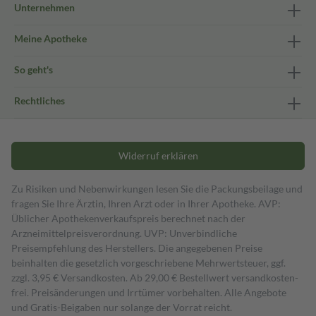
Unternehmen
Meine Apotheke
So geht's
Rechtliches
Widerruf erklären
Zu Risiken und Nebenwirkungen lesen Sie die Packungsbeilage und
fragen Sie Ihre Ärztin, Ihren Arzt oder in Ihrer Apotheke. AVP:
Üblicher Apothekenverkaufspreis berechnet nach der
Arzneimittelpreisverordnung. UVP: Unverbindliche
Preisempfehlung des Herstellers. Die angegebenen Preise
beinhalten die gesetzlich vorgeschriebene Mehrwertsteuer, ggf.
zzgl. 3,95 € Versandkosten. Ab 29,00 € Bestell­wert versand­kosten­
frei. Preisänderungen und Irrtümer vorbehalten. Alle Angebote
und Gratis-Beigaben nur solange der Vorrat reicht.