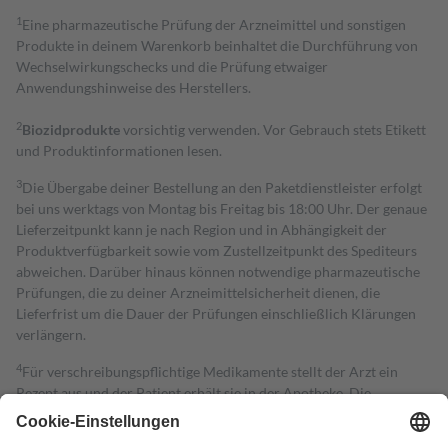
1
Eine pharmazeutische Prüfung der Arzneimittel und sonstigen
Produkte in deinem Warenkorb beinhaltet die Durchführung von
Wechselwirkungschecks und die Prüfung etwaiger
Anwendungshinweise des Herstellers.
2
Biozidprodukte
vorsichtig verwenden. Vor Gebrauch stets Etikett
und Produktinformationen lesen.
3
Die Übergabe deiner Bestellung an den Paketdienstleister erfolgt
bei uns werktags von Montag bis Freitag bis 18:00 Uhr. Der genaue
Lieferzeitpunkt kann je nach Region und in Abhängigkeit der
Produktverfügbarkeit sowie vom Zustellzeitpunkt des Spediteurs
abweichen. Darüber hinaus können notwendige pharmazeutische
Prüfungen, die zu deiner Arzneimittelsicherheit dienen, die
Lieferfrist um die Dauer der Prüfungen einschließlich Klärungen
verlängern.
4
Für verschreibungspflichtige Medikamente stellt der Arzt ein
Rezept aus und der Patient erhält sie in der Apotheke. Die
gesetzliche Krankenversicherung übernimmt in der Regel die
Kosten dafür, der Versicherte trägt einen Teil davon als Zuzahlung