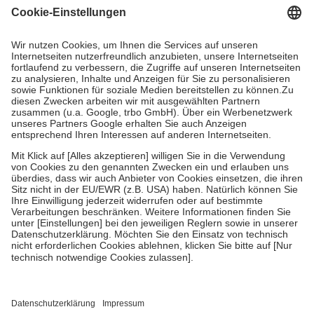
Grundsätzlich leisten Mitglieder Zuzahlungen in Höhe von zehn
Prozent des Abgabepreises,
mindestens
jedoch
fünf Euro
und
höchstens zehn Euro.
Es sind jedoch nie mehr als die tatsächlichen
Kosten der Leistung zu entrichten.
Diese Regeln gelten grundsätzlich auch für Online-Apotheken.
Bei Heilmitteln und häuslicher Krankenpflege beträgt die
Zuzahlung zehn Prozent der Kosten sowie zehn Euro je
Verordnung.
Um das Engagement der Versicherten für ihre eigene Gesundheit zu
stärken und die besondere Stellung der Familie zu unterstützen,
fallen
keine Zuzahlungen
an bei:
• Kindern und Jugendlichen bis zum vollendeten 18. Lebensjahr
mit Ausnahme der Fahrkosten
• Untersuchungen zur Vorsorge und Früherkennung, die von der
GKV getragen werden
• empfohlenen Schutzimpfungen
• Harn- und Blutteststreifen
Wir nutzen Trusted Shops als unabhängigen Dienstleister für die
Einholung von Bewertungen. Trusted Shops hat Maßnahmen
getroffen, um sicherzustellen, dass es sich um echte Bewertungen