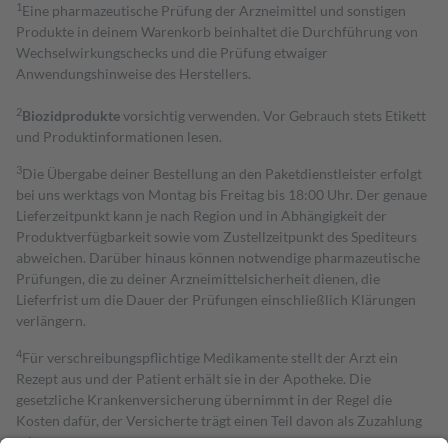
1
Eine pharmazeutische Prüfung der Arzneimittel und sonstigen
Produkte in deinem Warenkorb beinhaltet die Durchführung von
Wechselwirkungschecks und die Prüfung etwaiger
Anwendungshinweise des Herstellers.
2
Biozidprodukte
vorsichtig verwenden. Vor Gebrauch stets Etikett
und Produktinformationen lesen.
3
Die Übergabe deiner Bestellung an den Paketdienstleister erfolgt
bei uns werktags von Montag bis Freitag bis 18:00 Uhr. Der genaue
Lieferzeitpunkt kann je nach Region und in Abhängigkeit der
Produktverfügbarkeit sowie vom Zustellzeitpunkt des Spediteurs
abweichen. Darüber hinaus können notwendige pharmazeutische
Prüfungen, die zu deiner Arzneimittelsicherheit dienen, die
Lieferfrist um die Dauer der Prüfungen einschließlich Klärungen
verlängern.
4
Für verschreibungspflichtige Medikamente stellt der Arzt ein
Rezept aus und der Patient erhält sie in der Apotheke. Die
gesetzliche Krankenversicherung übernimmt in der Regel die
Kosten dafür, der Versicherte trägt einen Teil davon als Zuzahlung
mit.