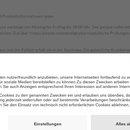
nd Produktinformationen lesen.
 uns werktags von Montag bis Freitag bis 18:00 Uhr. Der genaue Lieferze
ichen. Darüber hinaus können notwendige pharmazeutische Prüfungen, die
aus und der Patient erhält sie in der Apotheke. Die gesetzliche Krankenv
ent des Abgabepreises,
mindestens
jedoch
fünf Euro
und
höchstens zehn 
zehn Prozent der Kosten sowie zehn Euro je Verordnung.
rken und die besondere Stellung der Familie zu unterstützen, fallen
kein
 Ausnahme der Fahrkosten
 getragen werden
holung von Bewertungen. Trusted Shops hat Maßnahmen getroffen, um sic
cles/4419944605341