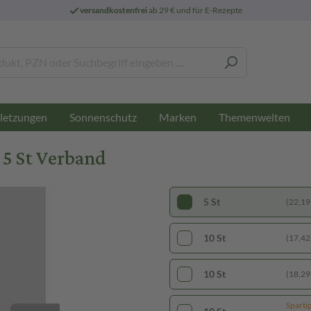
versandkostenfrei
ab 29 € und für E-Rezepte
letzungen
Sonnenschutz
Marken
Themenwelten
5 St Verband
5 St
(22,19 
10 St
(17,42 
10 St
(18,29 
Sparti