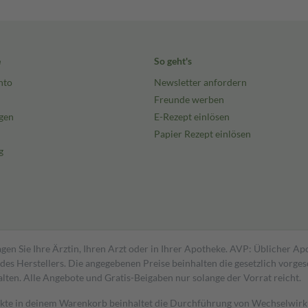
e
So geht's
nto
Newsletter anfordern
Freunde werben
gen
E-Rezept einlösen
Papier Rezept einlösen
g
gen Sie Ihre Ärztin, Ihren Arzt oder in Ihrer Apotheke. AVP: Üblicher A
s Herstellers. Die angegebenen Preise beinhalten die gesetzlich vorgesc
alten. Alle Angebote und Gratis-Beigaben nur solange der Vorrat reicht.
dukte in deinem Warenkorb beinhaltet die Durchführung von Wechselwir