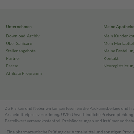
Unternehmen
Meine Apothek
Download-Archiv
Mein Kundenko
Über Sanicare
Mein Merkzettel
Stellenangebote
Meine Bestellun
Partner
Kontakt
Presse
Neuregistrierun
Affiliate Programm
Zu Risiken und Nebenwirkungen lesen Sie die Packungsbeilage und fra
Arzneimittelpreisverordnung. UVP: Unverbindliche Preisempfehlung de
Bestell­wert versand­kosten­frei. Preisänderungen und Irrtümer vorbeh
1
Eine pharmazeutische Prüfung der Arzneimittel und sonstigen Pro