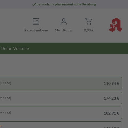
persönliche
pharmazeutische Beratung
Rezept einlösen
Mein Konto
0,00 €
Deine Vorteile
110,94 €
€ / 1 St)
174,23 €
€ / 1 St)
182,91 €
€ / 1 St)
pp