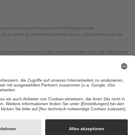
itpunkt kann je nach Region und in Abhängigkeit der
 zu deiner Arzneimittelsicherheit dienen, die Lieferfrist um die
ersicherung übernimmt in der Regel die Kosten dafür, der Versicherte
Euro.
Es sind jedoch nie mehr als die tatsächlichen Kosten der Leistung
e Zuzahlungen
an bei:
herzustellen, dass es sich um echte Bewertungen handelt. Mehr