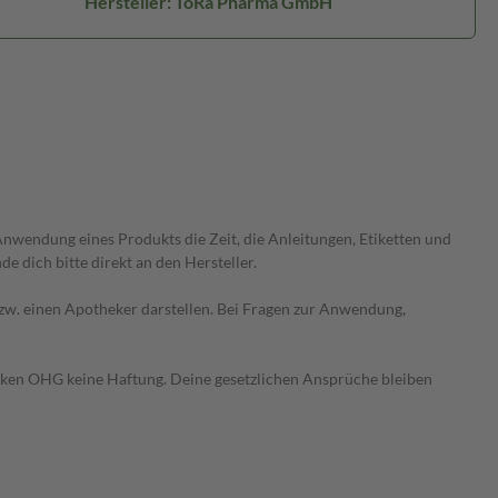
Hersteller: ToRa Pharma GmbH
wendung eines Produkts die Zeit, die Anleitungen, Etiketten und
 dich bitte direkt an den Hersteller.
 bzw. einen Apotheker darstellen. Bei Fragen zur Anwendung,
heken OHG keine Haftung. Deine gesetzlichen Ansprüche bleiben