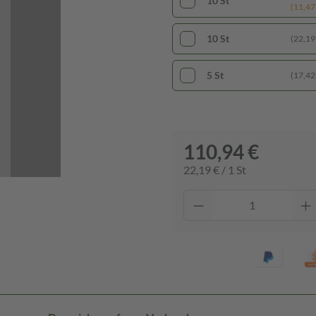
10 St
(11,47 
10 St
(22,19 
5 St
(17,42 
110,94 €
22,19 € / 1 St