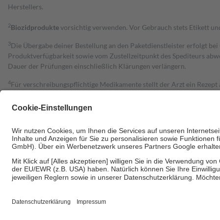
Herstellers.
2
Biozidprodukte
vorsichtig verwenden. Vor Gebrauch stets Etikett u
3
Die Übergabe deiner Bestellung an den Paketdienstleister erfolgt bei
Produktverfügbarkeit sowie vom Zustellzeitpunkt des Spediteurs abwe
Dauer der Prüfungen einschließlich Klärungen verlängern.
4
Für verschreibungspflichtige Medikamente stellt der Arzt ein Rezept 
trägt einen Teil davon als Zuzahlung mit.
Grundsätzlich leisten Mitglieder Zuzahlungen in Höhe von zehn Proz
zu entrichten.
Diese Regeln gelten grundsätzlich auch für Online-Apotheken.
Bei Heilmitteln und häuslicher Krankenpflege beträgt die Zuzahlung 
Um das Engagement der Versicherten für ihre eigene Gesundheit zu stä
• Kindern und Jugendlichen bis zum vollendeten 18. Lebensjahr mit
• Untersuchungen zur Vorsorge und Früherkennung, die von der GKV
• empfohlenen Schutzimpfungen
• Harn- und Blutteststreifen
Wir nutzen Trusted Shops als unabhängigen Dienstleister für die Ein
Informationen findest du hier: https://help.etrusted.com/hc/de/arti