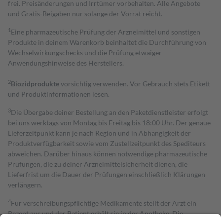
frei. Preisänderungen und Irrtümer vorbehalten. Alle Angebote
und Gratis-Beigaben nur solange der Vorrat reicht.
1
Eine pharmazeutische Prüfung der Arzneimittel und sonstigen
Produkte in deinem Warenkorb beinhaltet die Durchführung von
Wechselwirkungschecks und die Prüfung etwaiger
Anwendungshinweise des Herstellers.
2
Biozidprodukte
vorsichtig verwenden. Vor Gebrauch stets Etikett
und Produktinformationen lesen.
3
Die Übergabe deiner Bestellung an den Paketdienstleister erfolgt
bei uns werktags von Montag bis Freitag bis 18:00 Uhr. Der genaue
Lieferzeitpunkt kann je nach Region und in Abhängigkeit der
Produktverfügbarkeit sowie vom Zustellzeitpunkt des Spediteurs
abweichen. Darüber hinaus können notwendige pharmazeutische
Prüfungen, die zu deiner Arzneimittelsicherheit dienen, die
Lieferfrist um die Dauer der Prüfungen einschließlich Klärungen
verlängern.
4
Für verschreibungspflichtige Medikamente stellt der Arzt ein
Rezept aus und der Patient erhält sie in der Apotheke. Die