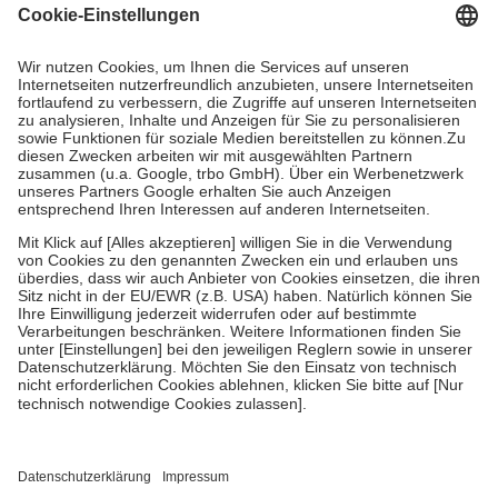
gesetzliche Krankenversicherung übernimmt in der Regel die
Kosten dafür, der Versicherte trägt einen Teil davon als Zuzahlung
mit.
Grundsätzlich leisten Mitglieder Zuzahlungen in Höhe von zehn
Prozent des Abgabepreises,
mindestens
jedoch
fünf Euro
und
höchstens zehn Euro.
Es sind jedoch nie mehr als die tatsächlichen
Kosten der Leistung zu entrichten.
Diese Regeln gelten grundsätzlich auch für Online-Apotheken.
Bei Heilmitteln und häuslicher Krankenpflege beträgt die
Zuzahlung zehn Prozent der Kosten sowie zehn Euro je
Verordnung.
Um das Engagement der Versicherten für ihre eigene Gesundheit zu
stärken und die besondere Stellung der Familie zu unterstützen,
fallen
keine Zuzahlungen
an bei:
• Kindern und Jugendlichen bis zum vollendeten 18. Lebensjahr
mit Ausnahme der Fahrkosten
• Untersuchungen zur Vorsorge und Früherkennung, die von der
GKV getragen werden
• empfohlenen Schutzimpfungen
• Harn- und Blutteststreifen
Wir nutzen Trusted Shops als unabhängigen Dienstleister für die