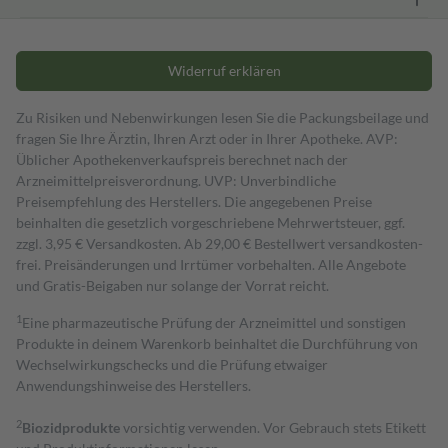
Widerruf erklären
Zu Risiken und Nebenwirkungen lesen Sie die Packungsbeilage und
fragen Sie Ihre Ärztin, Ihren Arzt oder in Ihrer Apotheke. AVP:
Üblicher Apothekenverkaufspreis berechnet nach der
Arzneimittelpreisverordnung. UVP: Unverbindliche
Preisempfehlung des Herstellers. Die angegebenen Preise
beinhalten die gesetzlich vorgeschriebene Mehrwertsteuer, ggf.
zzgl. 3,95 € Versandkosten. Ab 29,00 € Bestell­wert versand­kosten­
frei. Preisänderungen und Irrtümer vorbehalten. Alle Angebote
und Gratis-Beigaben nur solange der Vorrat reicht.
1
Eine pharmazeutische Prüfung der Arzneimittel und sonstigen
Produkte in deinem Warenkorb beinhaltet die Durchführung von
Wechselwirkungschecks und die Prüfung etwaiger
Anwendungshinweise des Herstellers.
2
Biozidprodukte
vorsichtig verwenden. Vor Gebrauch stets Etikett