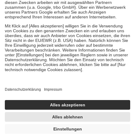
Zuzahlung zehn Prozent der Kosten sowie zehn Euro je
Verordnung.
Um das Engagement der Versicherten für ihre eigene Gesundheit zu
stärken und die besondere Stellung der Familie zu unterstützen,
fallen
keine Zuzahlungen
an bei:
• Kindern und Jugendlichen bis zum vollendeten 18. Lebensjahr
mit Ausnahme der Fahrkosten
• Untersuchungen zur Vorsorge und Früherkennung, die von der
GKV getragen werden
• empfohlenen Schutzimpfungen
• Harn- und Blutteststreifen
Wir nutzen Trusted Shops als unabhängigen Dienstleister für die
Einholung von Bewertungen. Trusted Shops hat Maßnahmen
getroffen, um sicherzustellen, dass es sich um echte Bewertungen
handelt. Mehr Informationen findest du hier:
https://help.etrusted.com/hc/de/articles/4419944605341
Einige Bilder und Inhalte wurden unter Zuhilfenahme künstlicher
Intelligenz erstellt.