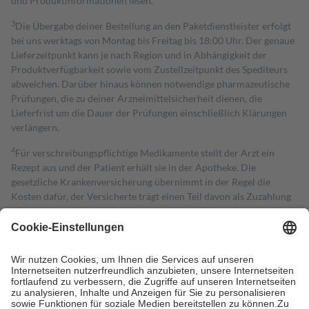
und Produktinformationen lesen.
3
Die Übergabe deiner Bestellung an den Paketdienstleister erfolgt
bei uns werktags von Montag bis Freitag bis 18:00 Uhr. Der genaue
Lieferzeitpunkt kann je nach Region und in Abhängigkeit der
Produktverfügbarkeit sowie vom Zustellzeitpunkt des Spediteurs
abweichen. Darüber hinaus können notwendige pharmazeutische
Prüfungen, die zu deiner Arzneimittelsicherheit dienen, die
Lieferfrist um die Dauer der Prüfungen einschließlich Klärungen
verlängern.
4
Für verschreibungspflichtige Medikamente stellt der Arzt ein
Rezept aus und der Patient erhält sie in der Apotheke. Die
gesetzliche Krankenversicherung übernimmt in der Regel die
Kosten dafür, der Versicherte trägt einen Teil davon als Zuzahlung
mit.
Grundsätzlich leisten Mitglieder Zuzahlungen in Höhe von zehn
Prozent des Abgabepreises,
mindestens
jedoch
fünf Euro
und
höchstens zehn Euro.
Es sind jedoch nie mehr als die tatsächlichen
Kosten der Leistung zu entrichten.
Diese Regeln gelten grundsätzlich auch für Online-Apotheken.
Bei Heilmitteln und häuslicher Krankenpflege beträgt die