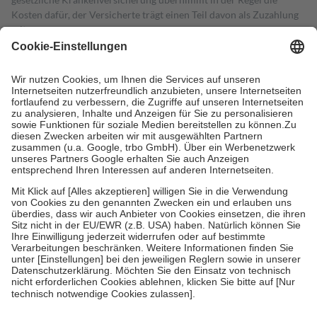
Kosten dafür, der Versicherte trägt einen Teil davon als Zuzahlung
mit.
Grundsätzlich leisten Mitglieder Zuzahlungen in Höhe von zehn
Prozent des Abgabepreises,
mindestens
jedoch
fünf Euro
und
höchstens zehn Euro.
Es sind jedoch nie mehr als die tatsächlichen
Kosten der Leistung zu entrichten.
Diese Regeln gelten grundsätzlich auch für Online-Apotheken.
Bei Heilmitteln und häuslicher Krankenpflege beträgt die
Zuzahlung zehn Prozent der Kosten sowie zehn Euro je
Verordnung.
Um das Engagement der Versicherten für ihre eigene Gesundheit zu
stärken und die besondere Stellung der Familie zu unterstützen,
fallen
keine Zuzahlungen
an bei:
• Kindern und Jugendlichen bis zum vollendeten 18. Lebensjahr
mit Ausnahme der Fahrkosten
• Untersuchungen zur Vorsorge und Früherkennung, die von der
GKV getragen werden
• empfohlenen Schutzimpfungen
• Harn- und Blutteststreifen
Wir nutzen Trusted Shops als unabhängigen Dienstleister für die