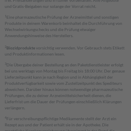
frei. Preisänderungen und Irrtümer vorbehalten. Alle Angebote
und Gratis-Beigaben nur solange der Vorrat reicht.
1
Eine pharmazeutische Prüfung der Arzneimittel und sonstigen
Produkte in deinem Warenkorb beinhaltet die Durchführung von
Wechselwirkungschecks und die Prüfung etwaiger
Anwendungshinweise des Herstellers.
2
Biozidprodukte
vorsichtig verwenden. Vor Gebrauch stets Etikett
und Produktinformationen lesen.
3
Die Übergabe deiner Bestellung an den Paketdienstleister erfolgt
bei uns werktags von Montag bis Freitag bis 18:00 Uhr. Der genaue
Lieferzeitpunkt kann je nach Region und in Abhängigkeit der
Produktverfügbarkeit sowie vom Zustellzeitpunkt des Spediteurs
abweichen. Darüber hinaus können notwendige pharmazeutische
Prüfungen, die zu deiner Arzneimittelsicherheit dienen, die
Lieferfrist um die Dauer der Prüfungen einschließlich Klärungen
verlängern.
4
Für verschreibungspflichtige Medikamente stellt der Arzt ein
Rezept aus und der Patient erhält sie in der Apotheke. Die
gesetzliche Krankenversicherung übernimmt in der Regel die