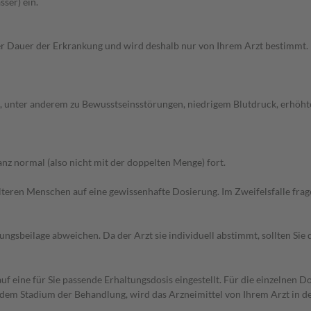
ser) ein.
Dauer der Erkrankung und wird deshalb nur von Ihrem Arzt bestimmt. Pri
unter anderem zu Bewusstseinsstörungen, niedrigem Blutdruck, erhöhte 
z normal (also nicht mit der doppelten Menge) fort.
d älteren Menschen auf eine gewissenhafte Dosierung. Im Zweifelsfalle f
gsbeilage abweichen. Da der Arzt sie individuell abstimmt, sollten Si
f eine für Sie passende Erhaltungsdosis eingestellt. Für die einzelnen D
dem Stadium der Behandlung, wird das Arzneimittel von Ihrem Arzt in d