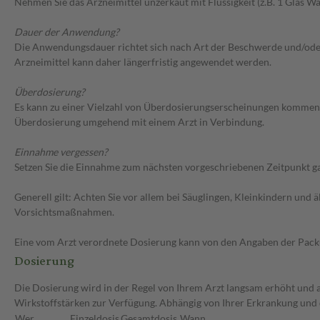
Nehmen Sie das Arzneimittel unzerkaut mit Flüssigkeit (z.B. 1 Glas Was
Dauer der Anwendung?
Die Anwendungsdauer richtet sich nach Art der Beschwerde und/oder 
Arzneimittel kann daher längerfristig angewendet werden.
Überdosierung?
Es kann zu einer Vielzahl von Überdosierungserscheinungen kommen, 
Überdosierung umgehend mit einem Arzt in Verbindung.
Einnahme vergessen?
Setzen Sie die Einnahme zum nächsten vorgeschriebenen Zeitpunkt gan
Generell gilt: Achten Sie vor allem bei Säuglingen, Kleinkindern un
Vorsichtsmaßnahmen.
Eine vom Arzt verordnete Dosierung kann von den Angaben der Packun
Dosierung
Die Dosierung wird in der Regel von Ihrem Arzt langsam erhöht und au
Wirkstoffstärken zur Verfügung. Abhängig von Ihrer Erkrankung und 
Wer
Einzeldosis
Gesamtdosis
Wann