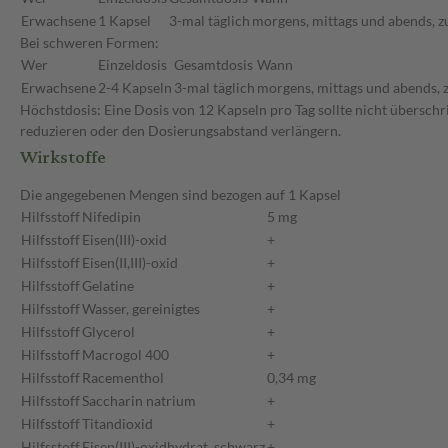
Erwachsene
1 Kapsel
3-mal täglich
morgens, mittags und abends, z
Bei schweren Formen:
Wer
Einzeldosis
Gesamtdosis
Wann
Erwachsene
2-4 Kapseln
3-mal täglich
morgens, mittags und abends, 
Höchstdosis: Eine Dosis von 12 Kapseln pro Tag sollte nicht überschr
reduzieren oder den Dosierungsabstand verlängern.
Wirkstoffe
Die angegebenen Mengen sind bezogen auf 1 Kapsel
Hilfsstoff
Nifedipin
5 mg
Hilfsstoff
Eisen(III)-oxid
+
Hilfsstoff
Eisen(II,III)-oxid
+
Hilfsstoff
Gelatine
+
Hilfsstoff
Wasser, gereinigtes
+
Hilfsstoff
Glycerol
+
Hilfsstoff
Macrogol 400
+
Hilfsstoff
Racementhol
0,34 mg
Hilfsstoff
Saccharin natrium
+
Hilfsstoff
Titandioxid
+
Hilfsstoff
Eisen(III)-oxidhydrat, schwarz
+