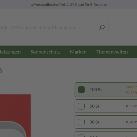
versandkostenfrei
ab 29 € und für E-Rezepte
letzungen
Sonnenschutz
Marken
Themenwelten
n
Sparti
100 St
(0,17 € 
50 St
(0,32 € 
30 St
(0,46 € 