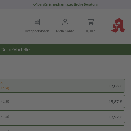
persönliche
pharmazeutische Beratung
Rezept einlösen
Mein Konto
0,00 €
Deine Vorteile
pp
17,08 €
/ 1 St)
15,87 €
/ 1 St)
13,92 €
/ 1 St)