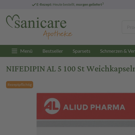
3
E-Rezept:
Heute bestellt,
morgen geliefert
Menü
Bestseller
Sparsets
Schmerzen & Ver
NIFEDIPIN AL 5 100 St Weichkapsel
Rezeptpflichtig