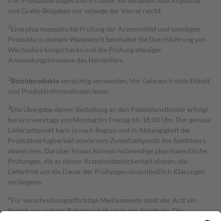
frei. Preisänderungen und Irrtümer vorbehalten. Alle Angebote
und Gratis-Beigaben nur solange der Vorrat reicht.
1
Eine pharmazeutische Prüfung der Arzneimittel und sonstigen
Produkte in deinem Warenkorb beinhaltet die Durchführung von
Wechselwirkungschecks und die Prüfung etwaiger
Anwendungshinweise des Herstellers.
2
Biozidprodukte
vorsichtig verwenden. Vor Gebrauch stets Etikett
und Produktinformationen lesen.
3
Die Übergabe deiner Bestellung an den Paketdienstleister erfolgt
bei uns werktags von Montag bis Freitag bis 18:00 Uhr. Der genaue
Lieferzeitpunkt kann je nach Region und in Abhängigkeit der
Produktverfügbarkeit sowie vom Zustellzeitpunkt des Spediteurs
abweichen. Darüber hinaus können notwendige pharmazeutische
Prüfungen, die zu deiner Arzneimittelsicherheit dienen, die
Lieferfrist um die Dauer der Prüfungen einschließlich Klärungen
verlängern.
4
Für verschreibungspflichtige Medikamente stellt der Arzt ein
Rezept aus und der Patient erhält sie in der Apotheke. Die
gesetzliche Krankenversicherung übernimmt in der Regel die