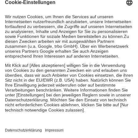
Kosten dafür, der Versicherte trägt einen Teil davon als Zuzahlung
mit.
Grundsätzlich leisten Mitglieder Zuzahlungen in Höhe von zehn
Prozent des Abgabepreises,
mindestens
jedoch
fünf Euro
und
höchstens zehn Euro.
Es sind jedoch nie mehr als die tatsächlichen
Kosten der Leistung zu entrichten.
Diese Regeln gelten grundsätzlich auch für Online-Apotheken.
Bei Heilmitteln und häuslicher Krankenpflege beträgt die
Zuzahlung zehn Prozent der Kosten sowie zehn Euro je
Verordnung.
Um das Engagement der Versicherten für ihre eigene Gesundheit zu
stärken und die besondere Stellung der Familie zu unterstützen,
fallen
keine Zuzahlungen
an bei:
• Kindern und Jugendlichen bis zum vollendeten 18. Lebensjahr
mit Ausnahme der Fahrkosten
• Untersuchungen zur Vorsorge und Früherkennung, die von der
GKV getragen werden
• empfohlenen Schutzimpfungen
• Harn- und Blutteststreifen
Wir nutzen Trusted Shops als unabhängigen Dienstleister für die