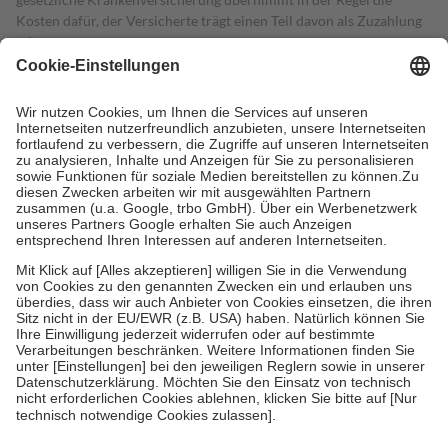
Kosten dafür, der Versicherte trägt einen Teil davon als Zuzahlung
mit.
Grundsätzlich leisten Mitglieder Zuzahlungen in Höhe von zehn
Prozent des Abgabepreises,
mindestens
jedoch
fünf Euro
und
höchstens zehn Euro.
Es sind jedoch nie mehr als die tatsächlichen
Kosten der Leistung zu entrichten.
Diese Regeln gelten grundsätzlich auch für Online-Apotheken.
Bei Heilmitteln und häuslicher Krankenpflege beträgt die
Zuzahlung zehn Prozent der Kosten sowie zehn Euro je
Verordnung.
Um das Engagement der Versicherten für ihre eigene Gesundheit zu
stärken und die besondere Stellung der Familie zu unterstützen,
fallen
keine Zuzahlungen
an bei:
• Kindern und Jugendlichen bis zum vollendeten 18. Lebensjahr
mit Ausnahme der Fahrkosten
• Untersuchungen zur Vorsorge und Früherkennung, die von der
GKV getragen werden
• empfohlenen Schutzimpfungen
• Harn- und Blutteststreifen
Wir nutzen Trusted Shops als unabhängigen Dienstleister für die