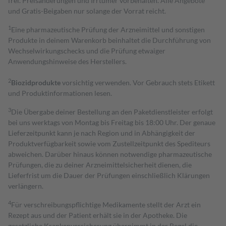
frei. Preisänderungen und Irrtümer vorbehalten. Alle Angebote
und Gratis-Beigaben nur solange der Vorrat reicht.
1
Eine pharmazeutische Prüfung der Arzneimittel und sonstigen
Produkte in deinem Warenkorb beinhaltet die Durchführung von
Wechselwirkungschecks und die Prüfung etwaiger
Anwendungshinweise des Herstellers.
2
Biozidprodukte
vorsichtig verwenden. Vor Gebrauch stets Etikett
und Produktinformationen lesen.
3
Die Übergabe deiner Bestellung an den Paketdienstleister erfolgt
bei uns werktags von Montag bis Freitag bis 18:00 Uhr. Der genaue
Lieferzeitpunkt kann je nach Region und in Abhängigkeit der
Produktverfügbarkeit sowie vom Zustellzeitpunkt des Spediteurs
abweichen. Darüber hinaus können notwendige pharmazeutische
Prüfungen, die zu deiner Arzneimittelsicherheit dienen, die
Lieferfrist um die Dauer der Prüfungen einschließlich Klärungen
verlängern.
4
Für verschreibungspflichtige Medikamente stellt der Arzt ein
Rezept aus und der Patient erhält sie in der Apotheke. Die
gesetzliche Krankenversicherung übernimmt in der Regel die