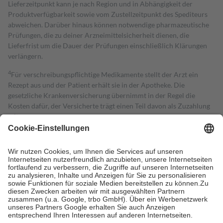
Lieferzeitpunkt kann je nach Region und in Abhängigkeit der
Produktverfügbarkeit sowie vom Zustellzeitpunkt des Spediteurs
abweichen. Darüber hinaus können notwendige pharmazeutische
Prüfungen, die zu deiner Arzneimittelsicherheit dienen, die
Lieferfrist um die Dauer der Prüfungen einschließlich Klärungen
verlängern.
4
Für verschreibungspflichtige Medikamente stellt der Arzt ein
Rezept aus und der Patient erhält sie in der Apotheke. Die
gesetzliche Krankenversicherung übernimmt in der Regel die
Kosten dafür, der Versicherte trägt einen Teil davon als Zuzahlung
mit.
Grundsätzlich leisten Mitglieder Zuzahlungen in Höhe von zehn
Prozent des Abgabepreises,
mindestens
jedoch
fünf Euro
und
höchstens zehn Euro.
Es sind jedoch nie mehr als die tatsächlichen
Kosten der Leistung zu entrichten.
Diese Regeln gelten grundsätzlich auch für Online-Apotheken.
Bei Heilmitteln und häuslicher Krankenpflege beträgt die
Zuzahlung zehn Prozent der Kosten sowie zehn Euro je
Verordnung.
Um das Engagement der Versicherten für ihre eigene Gesundheit zu
stärken und die besondere Stellung der Familie zu unterstützen,