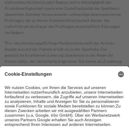
Lieferzeitpunkt kann je nach Region und in Abhängigkeit der
Produktverfügbarkeit sowie vom Zustellzeitpunkt des Spediteurs
abweichen. Darüber hinaus können notwendige pharmazeutische
Prüfungen, die zu deiner Arzneimittelsicherheit dienen, die
Lieferfrist um die Dauer der Prüfungen einschließlich Klärungen
verlängern.
4
Für verschreibungspflichtige Medikamente stellt der Arzt ein
Rezept aus und der Patient erhält sie in der Apotheke. Die
gesetzliche Krankenversicherung übernimmt in der Regel die
Kosten dafür, der Versicherte trägt einen Teil davon als Zuzahlung
mit.
Grundsätzlich leisten Mitglieder Zuzahlungen in Höhe von zehn
Prozent des Abgabepreises,
mindestens
jedoch
fünf Euro
und
höchstens zehn Euro.
Es sind jedoch nie mehr als die tatsächlichen
Kosten der Leistung zu entrichten.
Diese Regeln gelten grundsätzlich auch für Online-Apotheken.
Bei Heilmitteln und häuslicher Krankenpflege beträgt die
Zuzahlung zehn Prozent der Kosten sowie zehn Euro je
Verordnung.
Um das Engagement der Versicherten für ihre eigene Gesundheit zu
stärken und die besondere Stellung der Familie zu unterstützen,