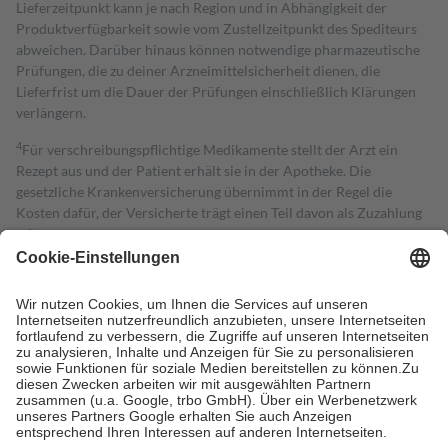
Lieferzeitpunkt kann je nach Region und in Abhängigkeit der
Produktverfügbarkeit sowie vom Zustellzeitpunkt des Spediteurs
abweichen. Darüber hinaus können notwendige pharmazeutische
Prüfungen, die zu deiner Arzneimittelsicherheit dienen, die
Lieferfrist um die Dauer der Prüfungen einschließlich Klärungen
verlängern.
4
Für verschreibungspflichtige Medikamente stellt der Arzt ein
Rezept aus und der Patient erhält sie in der Apotheke. Die
gesetzliche Krankenversicherung übernimmt in der Regel die
Kosten dafür, der Versicherte trägt einen Teil davon als Zuzahlung
mit.
Grundsätzlich leisten Mitglieder Zuzahlungen in Höhe von zehn
Prozent des Abgabepreises,
mindestens
jedoch
fünf Euro
und
höchstens zehn Euro.
Es sind jedoch nie mehr als die tatsächlichen
Kosten der Leistung zu entrichten.
Diese Regeln gelten grundsätzlich auch für Online-Apotheken.
Bei Heilmitteln und häuslicher Krankenpflege beträgt die
Zuzahlung zehn Prozent der Kosten sowie zehn Euro je
Verordnung.
Um das Engagement der Versicherten für ihre eigene Gesundheit zu
stärken und die besondere Stellung der Familie zu unterstützen,