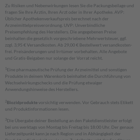
Zu Risiken und Nebenwirkungen lesen Sie die Packungsbeilage und
fragen Sie Ihre Ärztin, Ihren Arzt oder in Ihrer Apotheke. AVP:
Üblicher Apothekenverkaufspreis berechnet nach der
Arzneimittelpreisverordnung. UVP: Unverbindliche
Preisempfehlung des Herstellers. Die angegebenen Preise
beinhalten die gesetzlich vorgeschriebene Mehrwertsteuer, ggf.
zzgl. 3,95 € Versandkosten. Ab 29,00 € Bestell­wert versand­kosten­
frei. Preisänderungen und Irrtümer vorbehalten. Alle Angebote
und Gratis-Beigaben nur solange der Vorrat reicht.
1
Eine pharmazeutische Prüfung der Arzneimittel und sonstigen
Produkte in deinem Warenkorb beinhaltet die Durchführung von
Wechselwirkungschecks und die Prüfung etwaiger
Anwendungshinweise des Herstellers.
2
Biozidprodukte
vorsichtig verwenden. Vor Gebrauch stets Etikett
und Produktinformationen lesen.
3
Die Übergabe deiner Bestellung an den Paketdienstleister erfolgt
bei uns werktags von Montag bis Freitag bis 18:00 Uhr. Der genaue
Lieferzeitpunkt kann je nach Region und in Abhängigkeit der