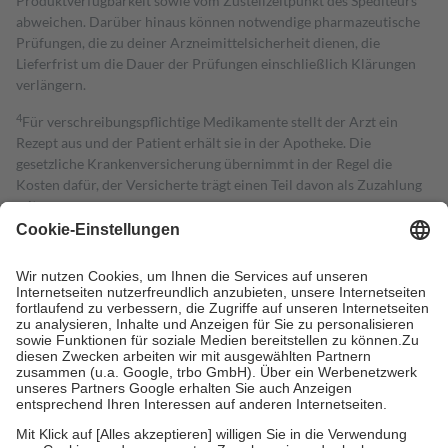
Produktverfügbarkeit sowie vom Zustellzeitpunkt des Spediteurs
abweichen. Darüber hinaus können notwendige pharmazeutische
Prüfungen, die zu deiner Arzneimittelsicherheit dienen, die
Lieferfrist um die Dauer der Prüfungen einschließlich Klärungen
verlängern.
4
Für verschreibungspflichtige Medikamente stellt der Arzt ein
Rezept aus und der Patient erhält sie in der Apotheke. Die
gesetzliche Krankenversicherung übernimmt in der Regel die
Kosten dafür, der Versicherte trägt einen Teil davon als Zuzahlung
mit.
Grundsätzlich leisten Mitglieder Zuzahlungen in Höhe von zehn
Prozent des Abgabepreises,
mindestens
jedoch
fünf Euro
und
höchstens zehn Euro.
Es sind jedoch nie mehr als die tatsächlichen
Kosten der Leistung zu entrichten.
Diese Regeln gelten grundsätzlich auch für Online-Apotheken.
Bei Heilmitteln und häuslicher Krankenpflege beträgt die
Zuzahlung zehn Prozent der Kosten sowie zehn Euro je
Verordnung.
Um das Engagement der Versicherten für ihre eigene Gesundheit zu
stärken und die besondere Stellung der Familie zu unterstützen,
fallen
keine Zuzahlungen
an bei: