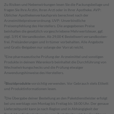
Zu Risiken und Nebenwirkungen lesen Sie die Packungsbeilage und
fragen Sie Ihre Ärztin, Ihren Arzt oder in Ihrer Apotheke. AVP:
Üblicher Apothekenverkaufspreis berechnet nach der
Arzneimittelpreisverordnung. UVP: Unverbindliche
Preisempfehlung des Herstellers. Die angegebenen Preise
beinhalten die gesetzlich vorgeschriebene Mehrwertsteuer, ggf.
zzgl. 3,95 € Versandkosten. Ab 29,00 € Bestell­wert versand­kosten­
frei. Preisänderungen und Irrtümer vorbehalten. Alle Angebote
und Gratis-Beigaben nur solange der Vorrat reicht.
1
Eine pharmazeutische Prüfung der Arzneimittel und sonstigen
Produkte in deinem Warenkorb beinhaltet die Durchführung von
Wechselwirkungschecks und die Prüfung etwaiger
Anwendungshinweise des Herstellers.
2
Biozidprodukte
vorsichtig verwenden. Vor Gebrauch stets Etikett
und Produktinformationen lesen.
3
Die Übergabe deiner Bestellung an den Paketdienstleister erfolgt
bei uns werktags von Montag bis Freitag bis 18:00 Uhr. Der genaue
Lieferzeitpunkt kann je nach Region und in Abhängigkeit der