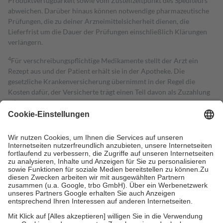
Produktverfügbarkeit sowie vom Zustellzeitpunkt des Spediteurs
abweichen. Darüber hinaus können notwendige pharmazeutische
Prüfungen, die zu deiner Arzneimittelsicherheit dienen, die
Lieferfrist um die Dauer der Prüfungen einschließlich Klärungen
verlängern.
4
Für verschreibungspflichtige Medikamente stellt der Arzt ein
Rezept aus und der Patient erhält sie in der Apotheke. Die
gesetzliche Krankenversicherung übernimmt in der Regel die
Kosten dafür, der Versicherte trägt einen Teil davon als Zuzahlung
mit.
Grundsätzlich leisten Mitglieder Zuzahlungen in Höhe von zehn
Prozent des Abgabepreises,
mindestens
jedoch
fünf Euro
und
höchstens zehn Euro.
Es sind jedoch nie mehr als die tatsächlichen
Kosten der Leistung zu entrichten.
Diese Regeln gelten grundsätzlich auch für Online-Apotheken.
Bei Heilmitteln und häuslicher Krankenpflege beträgt die
Zuzahlung zehn Prozent der Kosten sowie zehn Euro je
Verordnung.
Um das Engagement der Versicherten für ihre eigene Gesundheit zu
stärken und die besondere Stellung der Familie zu unterstützen,
fallen
keine Zuzahlungen
an bei: