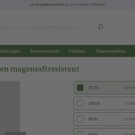
versandkostenfrei
ab 29 € und für E-Rezepte
letzungen
Sonnenschutz
Marken
Themenwelten
en magensaftresistent
15 St
(0,92 € 
100 St
(0,26 € 
98 St
(0,26 € 
60 St
(0,33 € 