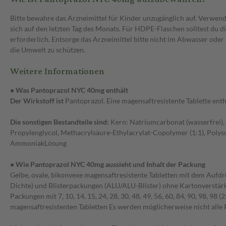
Bitte bewahre das Arzneimittel für Kinder unzugänglich auf. Verw
sich auf den letzten Tag des Monats. Für HDPE-Flaschen solltest du
erforderlich. Entsorge das Arzneimittel bitte nicht im Abwasser oder
die Umwelt zu schützen.
Weitere Informationen
• Was Pantoprazol NYC 40mg enthält
Der Wirkstoff ist
Pantoprazol. Eine magensaftresistente Tablette ent
Die sonstigen Bestandteile sind:
Kern: Natriumcarbonat (wasserfrei),
Propylenglycol, Methacrylsäure-Ethylacrylat-Copolymer (1:1), Polysor
AmmoniakLösung
• Wie Pantoprazol NYC 40mg aussieht und Inhalt der Packung
Gelbe, ovale, bikonvexe magensaftresistente Tabletten mit dem Aufdr
Dichte) und Blisterpackungen (ALU/ALU-Blister) ohne Kartonverstär
Packungen mit 7, 10, 14, 15, 24, 28, 30, 48, 49, 56, 60, 84, 90, 98, 9
magensaftresistenten Tabletten Es werden möglicherweise nicht alle