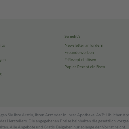
e
So geht's
nto
Newsletter anfordern
Freunde werben
gen
E-Rezept einlösen
Papier Rezept einlösen
g
gen Sie Ihre Ärztin, Ihren Arzt oder in Ihrer Apotheke. AVP: Üblicher A
s Herstellers. Die angegebenen Preise beinhalten die gesetzlich vorgesc
alten. Alle Angebote und Gratis-Beigaben nur solange der Vorrat reicht.