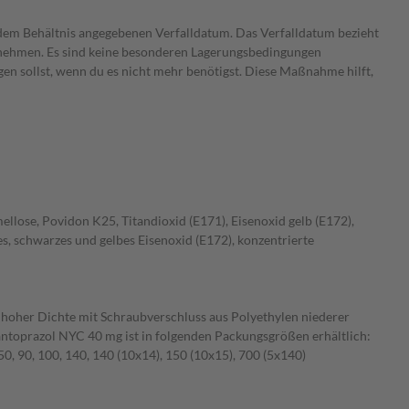
dem Behältnis angegebenen Verfalldatum. Das Verfalldatum bezieht
einnehmen. Es sind keine besonderen Lagerungsbedingungen
gen sollst, wenn du es nicht mehr benötigst. Diese Maßnahme hilft,
lose, Povidon K25, Titandioxid (E171), Eisenoxid gelb (E172),
es, schwarzes und gelbes Eisenoxid (E172), konzentrierte
n hoher Dichte mit Schraubverschluss aus Polyethylen niederer
ntoprazol NYC 40 mg ist in folgenden Packungsgrößen erhältlich:
 50, 90, 100, 140, 140 (10x14), 150 (10x15), 700 (5x140)