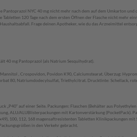
ende Pantoprazol NYC 40 mg nicht mehr nach dem auf dem Umkarton und 
 die Tabletten 120 Tage nach dem ersten Öffnen der Flasche nicht mehr 
 Haushaltsabfall. Frage deinen Apotheker, wie du das Arzneimittel entsor
hält 40 mg Pantoprazol (als Natrium Sesquihydrat).
 Mannitol , Crospovidon, Povidon K90, Calciumstearat. Überzug: Hypromel
bat 80, Natriumdodecylsulfat, Triethylcitrat. Drucktinte: Schellack, rot
uck „P40“ auf einer Seite. Packungen: Flaschen (Behälter aus Polyethyle
kung, ALU/ALUBlisterpackungen mit Kartonverstärkung (PocketPack). Pa
8 (2x49), 100, 112, 168 magensaftresistenten Tabletten Klinikpackungen mit
 Packungsgrößen in den Verkehr gebracht.