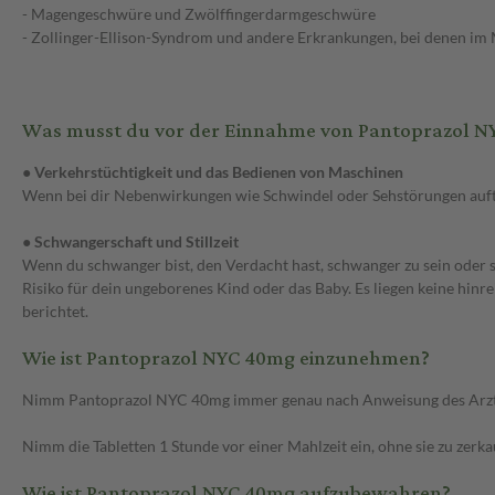
- Magengeschwüre und Zwölffingerdarmgeschwüre
- Zollinger-Ellison-Syndrom und andere Erkrankungen, bei denen im M
Was musst du vor der Einnahme von Pantoprazol N
● Verkehrstüchtigkeit und das Bedienen von Maschinen
Wenn bei dir Nebenwirkungen wie Schwindel oder Sehstörungen auftr
● Schwangerschaft und Stillzeit
Wenn du schwanger bist, den Verdacht hast, schwanger zu sein oder stil
Risiko für dein ungeborenes Kind oder das Baby. Es liegen keine hin
berichtet.
Wie ist Pantoprazol NYC 40mg einzunehmen?
Nimm Pantoprazol NYC 40mg immer genau nach Anweisung des Arztes ei
Nimm die Tabletten 1 Stunde vor einer Mahlzeit ein, ohne sie zu zerk
Wie ist Pantoprazol NYC 40mg aufzubewahren?