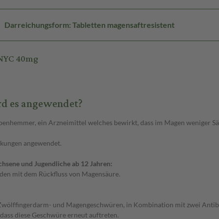
Darreichungsform: Tabletten magensaftresistent
 NYC 40mg
rd es angewendet?
penhemmer, ein Arzneimittel welches bewirkt, dass im Magen weniger Sä
nkungen angewendet.
hsene und Jugendliche ab 12 Jahren:
unden mit dem Rückfluss von Magensäure.
 Zwölffingerdarm- und Magengeschwüren, in Kombination mit zwei Antibiot
 dass diese Geschwüre erneut auftreten.