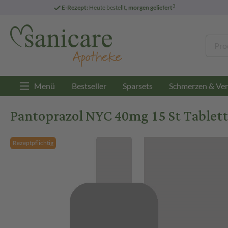
3
E-Rezept:
Heute bestellt,
morgen geliefert
Menü
Bestseller
Sparsets
Schmerzen & Ver
Pantoprazol NYC 40mg 15 St Tablett
Rezeptpflichtig