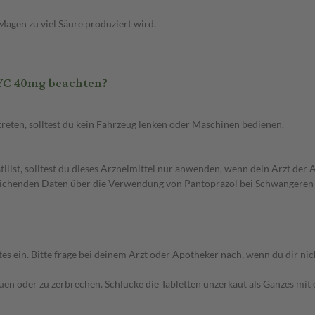
agen zu viel Säure produziert wird.
YC 40mg beachten?
eten, solltest du kein Fahrzeug lenken oder Maschinen bedienen.
lst, solltest du dieses Arzneimittel nur anwenden, wenn dein Arzt der Ans
reichenden Daten über die Verwendung von Pantoprazol bei Schwangeren v
n. Bitte frage bei deinem Arzt oder Apotheker nach, wenn du dir nicht
auen oder zu zerbrechen. Schlucke die Tabletten unzerkaut als Ganzes mit