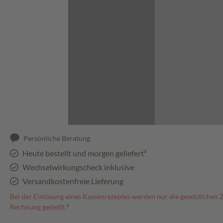
Abbildung kann abweichen
Persönliche Beratung
Heute bestellt und morgen geliefert³
Wechselwirkungscheck inklusive
Versandkostenfreie Lieferung
Bei der Einlösung eines Kassenrezeptes werden nur die gesetzlichen 
Rechnung gestellt.⁴