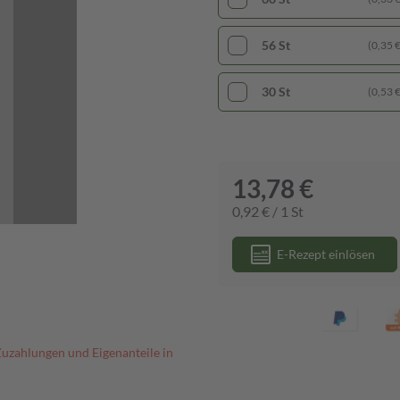
56 St
(0,35 € 
30 St
(0,53 € 
13,78 €
0,92 € / 1 St
E-Rezept einlösen
Zuzahlungen und Eigenanteile in