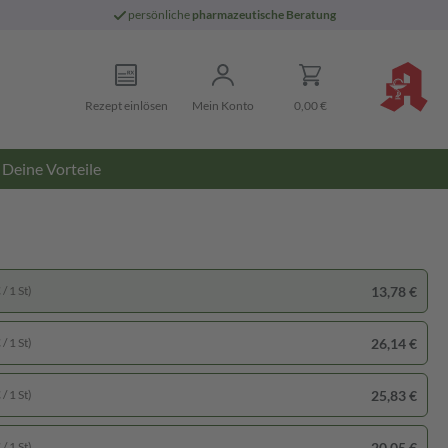
persönliche
pharmazeutische Beratung
Rezept einlösen
Mein Konto
0,00 €
Deine Vorteile
13,78 €
/ 1 St)
26,14 €
/ 1 St)
25,83 €
/ 1 St)
20,05 €
/ 1 St)